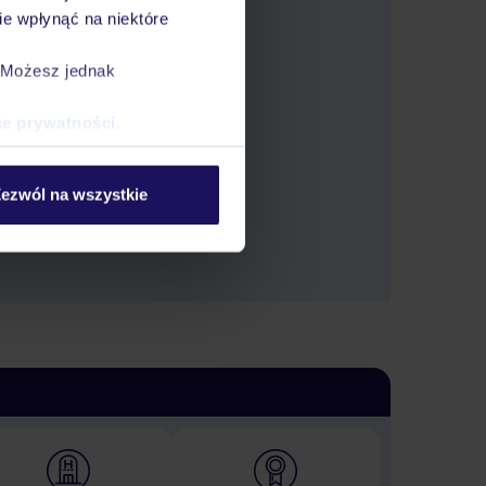
e wpłynąć na niektóre
. Możesz jednak
tlić oferty.
ce prywatności
.
ezwól na wszystkie