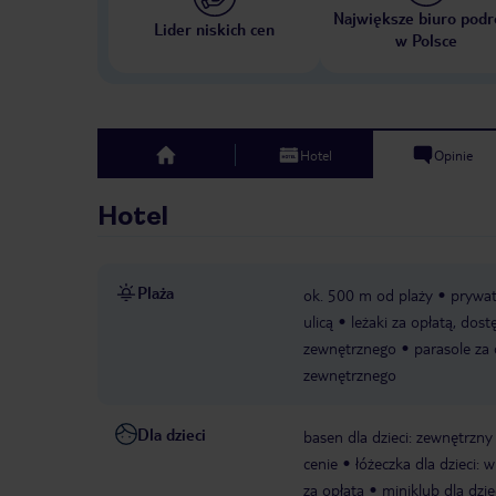
Największe biuro podr
Lider niskich cen
w Polsce
Hotel
Opinie
top
Hotel
Plaża
ok. 500 m od plaży
prywa
ulicą
leżaki za opłatą, dos
zewnętrznego
parasole za
zewnętrznego
Dla dzieci
basen dla dzieci: zewnętrzny
cenie
łóżeczka dla dzieci: w
za opłatą
miniklub dla dzie