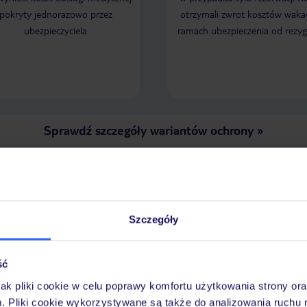
pokryty jednorazowo przez
otrzymali zwrot kosztów wakac
ubezpieczyciela
ramach ubezpieczenia od rezyg
Sprawdź szczegóły wariantów ochrony
»
LENDARZ NAJNIŻSZYCH CEN
Szczegóły
ść
jak pliki cookie w celu poprawy komfortu użytkowania strony or
m. Pliki cookie wykorzystywane są także do analizowania ruchu 