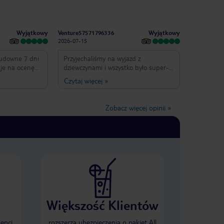
Wyjątkowy
Wyjątkowy
Venture57571796336
2026-07-15
cudowne 7 dni
Przyjechaliśmy na wyjazd z
uje na ocenę
dziewczynami i wszystko było super-
meldowania, aż
bardzo nam się podobało, zwłaszcza
Czytaj więcej
»
uga na
kadra animatorów: Havva z klubu dla
Jedzenie
dzieci i Osman to świetni ludzie którzy
wybór. Pokoje
z zaangażowaniem i pasją podchodzą
Zobacz więcej opinii
»
wraz z wymianą
do swojej pracy. Najbardziej podobała
ch duża ilość
nam się impreza na plaży i klub. Cały
isko centrum
czas opiekowali się nami i nam
e minutek
pomagali. Bardzo polecam!
złowiek
chnięty,
ozmowy :)
i to również
miejscu. Na
Większość Klientów
a to wrócimy w
ienci
rozszerza ubezpieczenia o pakiet All