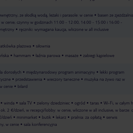
wnętrzny, ze słodką wodą, leżaki i parasole: w cenie
basen ze zjeżdżalni
e: w cenie; czynny w godzinach 11:00 - 12:00, 14:00 - 15:00 i 16:00 -
wnętrzny
ręczniki: wymagana kaucja, wliczone w all inclusive
iatkówka plażowa
siłownia
ińska
hammam
łaźnia parowa
masaże
zabiegi kąpielowe
a dorosłych
międzynarodowy program animacyjny
lekki program
tyczne
przedstawienia
wieczory taneczne
muzyka na żywo raz w
 w cenie
bilard
winda
sala TV
zielony dziedziniec
ogród
taras
Wi-Fi, w całym h
ok. 2 €/dzień, w recepcji/lobby: w cenie, wliczone w all inclusive, w barze: 
€/dzień
minimarket
butik
lekarz
pralnia: za opłatą
serwis
ny, w cenie
sala konferencyjna