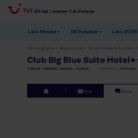
30
lat
|
numer
1
w Polsce
Last Minute
All Inclusive
Lato 2026
Strona główna
Wypoczynek
Turcja
Riwiera Turecka
Club Big Blue Suite Hotel
TURCJA
RIWIERA TURECKA
ALANYA
KOD HOTELU
AYT61096
Hotel
Opinie
top