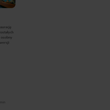
taurację
ostałych
, osobny
wersji
 min