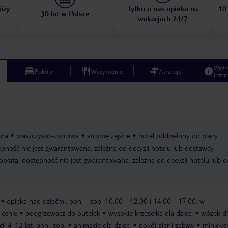
óży
Tylko u nas opieka na
10
30 lat w Polsce
wakacjach 24/7
Ważn
Pokoje
Wyżywienie
Atrakcje
infor
tna
piaszczysto-żwirowa
strome zejście
hotel oddzielony od plaży
tępność nie jest gwarantowana, zależna od decyzji hotelu lub dostawcy
 opłatą, dostępność nie jest gwarantowana, zależna od decyzji hotelu lub 
opieka nad dziećmi: pon. - sob. 10:00 - 12:00 i 14:00 - 17:00, w
 cenie
podgrzewacz do butelek
wysokie krzesełka dla dzieci
wózek dla
ci: 4-12 lat, pon.-sob.
animacje dla dzieci
pokój gier i zabaw
minidys