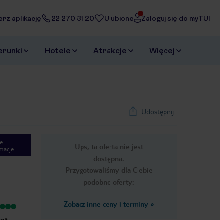
erz aplikację
22 270 31 20
Ulubione
Zaloguj się do myTUI
erunki
Hotele
Atrakcje
Więcej
Udostępnij
e
Ups, ta oferta nie jest
macje
dostępna.
Przygotowaliśmy dla Ciebie
podobne oferty:
Zobacz inne ceny i terminy
»
Wyjątkowy
Wyjątkowy
Spędziliśmy z rodziną cudowne 7 dni
Przyjechaliśmy na wyjazd z
 miły
w hotelu! Hotel zasługuje na ocenę
dziewczynami i wszystko było super-