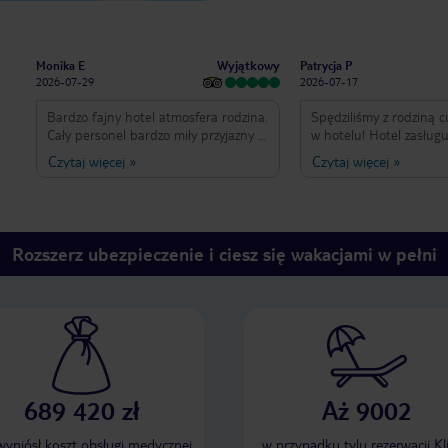
Wyjątkowy
Monika E
Patrycja P
2026-07-29
2026-07-17
Bardzo fajny hotel atmosfera rodzina.
Spędziliśmy z rodziną 
Cały personel bardzo miły przyjazny i
w hotelu! Hotel zasług
pomocny. Super jedzonko.
10/10 :) Od samego za
Czytaj więcej
»
Czytaj więcej
»
Pozdrawiamy również
po wymeldowanie obsł
przesympatyczna i bardzo pomocną
najwyższym poziomie. 
Dilare. Polecam ten hotel. Spędzicie
bardzo smaczne i duży 
tutaj niezapomniane chwile
codziennie sprzątane 
ręczników. Przy basena
Rozszerz ubezpieczenie i ciesz się wakacjami w pełni
leżaków, lokalizacja bl
Alanya, a do plaży par
spacerkiem. Ogromne podziękowania
należą się Kavasowi - c
orkiestra! Zawsze uśmie
pomocny i chętny do r
Osman z działu animacj
cudowny człowiek w tym 
689 420 zł
Aż 9002
pewno jak będzie okazj
to miejsce! :)
 wyniósł koszt obsługi medycznej
w przypadku tylu rezerwacji Kl