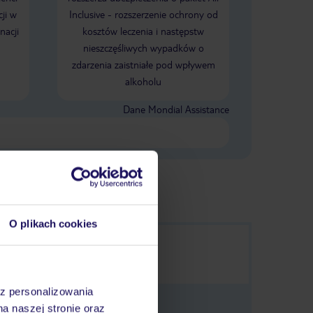
ji w
Inclusive - rozszerzenie ochrony od
nacji
kosztów leczenia i następstw
nieszczęśliwych wypadków o
zdarzenia zaistniałe pod wpływem
alkoholu
Dane Mondial Assistance
O plikach cookies
az personalizowania
na naszej stronie oraz