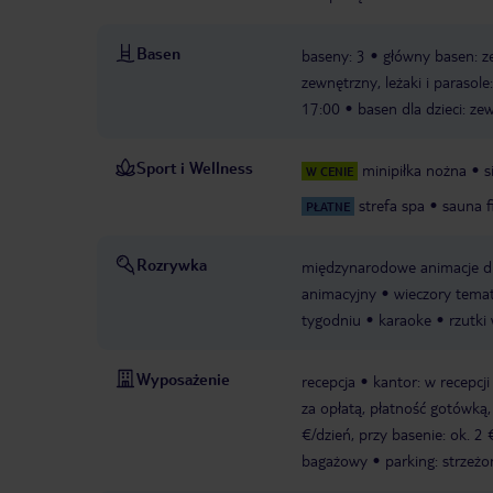
Basen
baseny: 3
główny basen: ze
zewnętrzny, leżaki i parasol
17:00
basen dla dzieci: ze
Sport i Wellness
minipiłka nożna
s
W CENIE
strefa spa
sauna f
PŁATNE
Rozrywka
międzynarodowe animacje dl
animacyjny
wieczory tema
tygodniu
karaoke
rzutki
Wyposażenie
recepcja
kantor: w recepcji
za opłatą, płatność gotówką, 
€/dzień, przy basenie: ok. 2 
bagażowy
parking: strzeżo