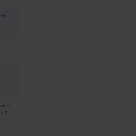
ami:
otelu:
ok. 2