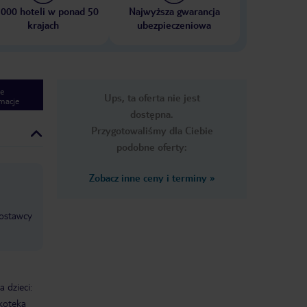
 000 hoteli w ponad 50
Najwyższa gwarancja
krajach
ubezpieczeniowa
e
Ups, ta oferta nie jest
macje
dostępna.
Przygotowaliśmy dla Ciebie
podobne oferty:
Zobacz inne ceny i terminy
»
dostawcy
 dzieci:
koteka