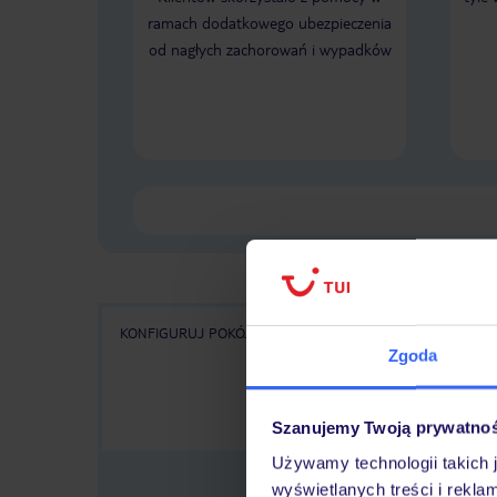
ramach dodatkowego ubezpieczenia
od nagłych zachorowań i wypadków
KONFIGURUJ POKÓJ
WSZYSTKIE OFERTY
KA
Zgoda
Szanujemy Twoją prywatno
Używamy technologii takich 
wyświetlanych treści i rekla