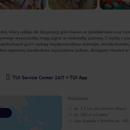
el, który oddaje do dyspozycji gości basen ze zjeżdżalniami oraz res
tywnego wypoczynku mogą zagrać w siatkówkę plażową. Z myślą o poz
 najmłodszych gości czekają międzynarodowe animacje, minidyskoteka
dniu zapewnią standardowo wyposażone pokoje, dostępne również w 
TUI Service Center 24/7 + TUI App
Położenie:
ok. 2,5 km od centrum Alanyi
ok. 500 m od plaży
czas dojazdu z lotniska ok. 140