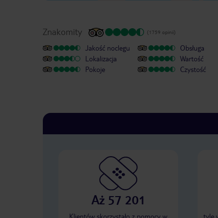
Znakomity
(1759 opinii)
Jakość noclegu
Obsługa
Lokalizacja
Wartość
Pokoje
Czystość
Aż 57 201
Klientów skorzystało z pomocy w
tyle