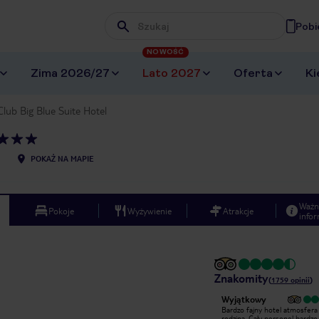
Pobi
Wpisz frazę, której szukasz
NOWOŚĆ
Zima 2026/27
Lato 2027
Oferta
Ki
Club Big Blue Suite Hotel
POKAŻ NA MAPIE
Ważn
Pokoje
Wyżywienie
Atrakcje
infor
Znakomity
(
1759
opinii
)
Wyjątkowy
Niestety początek pobytu okazał się
Bardzo fajny hotel atmosfera
totalną porażką , po zakupie pokoju
rodzina. Cały personel bardzo