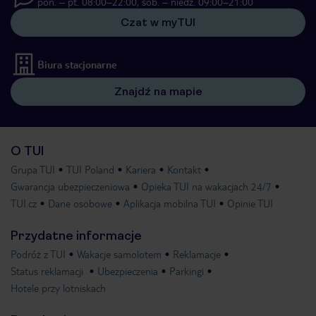
pon. – pt. 08:00–22:00, sob. – niedz. 09:00–21:00
Czat w myTUI
Biura stacjonarne
Znajdź na mapie
O TUI
Grupa TUI
TUI Poland
Kariera
Kontakt
Gwarancja ubezpieczeniowa
Opieka TUI na wakacjach 24/7
TUI.cz
Dane osobowe
Aplikacja mobilna TUI
Opinie TUI
Przydatne informacje
Podróż z TUI
Wakacje samolotem
Reklamacje
Status reklamacji
Ubezpieczenia
Parkingi
Hotele przy lotniskach