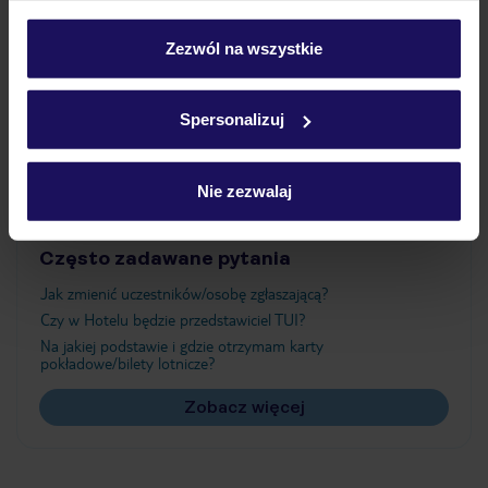
Wyżywienie
personalizować swój wybór wchodząc w zakładkę
„Szczegóły”
Zezwól na wszystkie
Szczegółowe informacje o plikach cookie znajdziesz
Atrakcje
w
polityce plików cookies
oraz
polityce prywatności
.
Spersonalizuj
Ważne informacje
Nie zezwalaj
Często zadawane pytania
Jak zmienić uczestników/osobę zgłaszającą?
Czy w Hotelu będzie przedstawiciel TUI?
Na jakiej podstawie i gdzie otrzymam karty
pokładowe/bilety lotnicze?
Zobacz więcej