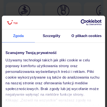
Lider niskich cen
Największe biuro
30 lat w P
podróży w Polsce
Zgoda
Szczegóły
O plikach cookies
Szanujemy Twoją prywatność
Hotel
Używamy technologii takich jak pliki cookie w celu
poprawy komfortu użytkowania strony oraz
Opinie
personalizowania wyświetlanych treści i reklam. Pliki
cookie wykorzystywane są także do analizowania ruchu
na naszej stronie oraz oferowania funkcji mediów
Pokoje
społecznościowych. Brak zgody lub jej wycofanie może
negatywnie wpłynąć na niektóre funkcje strony.
Klikając „Zezwól na wszystkie” wyrażasz zgodę na
umieszczenie wszystkich plików cookie. Możesz jednak