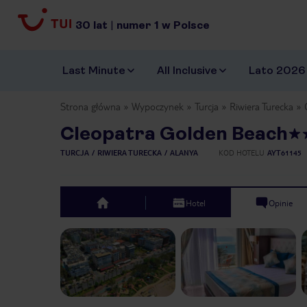
30
lat
|
numer
1
w Polsce
Last Minute
All Inclusive
Lato 2026
Strona główna
Wypoczynek
Turcja
Riwiera Turecka
Cleopatra Golden Beach
TURCJA
RIWIERA TURECKA
ALANYA
KOD HOTELU
AYT61145
Hotel
Opinie
top
Previous slide