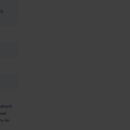
),
datnych
ować
śmy do