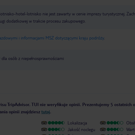
e lotnisko-hotel-lotnisko nie jest zawarty w cenie imprezy turystycznej. Za
ługi dodatkowej w trakcie procesu zakupowego.
jazdowymi i informacjami MSZ dotyczącymi kraju podróży
.
y dla osób z niepełnosprawnościami
su TripAdvisor. TUI nie weryfikuje opinii. Prezentujemy 5 ostatnich o
nia opinii znajdziesz
tutaj
.
Lokalizacja
Obsł
Jakość noclegu
Wart