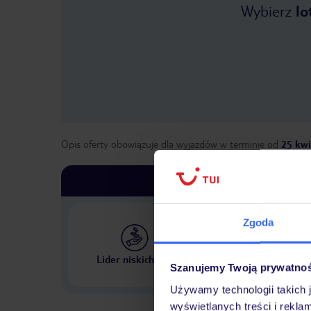
Wybierz
lo
Opis oferty obowiązuje dla wyjazdów w terminie
od
25 kwi
Zgoda
Największe biuro podr
Lider niskich cen
w Polsce
Szanujemy Twoją prywatno
Używamy technologii takich 
wyświetlanych treści i rekla