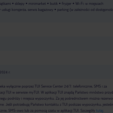
iątkami
sklepy
minimarket
butik
fryzjer
Wi-Fi: w miejscach
usługi konsjerża, serwis bagażowy
parking (w zależności od dostępności
2024 r.
a wyłącznie poprzez TUI Service Center 24/7: telefonicznie, SMS i za
acji TUI w serwisie myTUI. W aplikacji TUI znajdą Państwo mnóstwo przy
biegu podróży i miejsca wypoczynku. Za jej pośrednictwem można rezerw
wne. Jeśli potrzebują Państwo kontaktu z TUI podczas wypoczynku, jeste
icznie, SMS-owo lub za pomocą czatu w aplikacji TUI. Szczegóły
tutaj
.