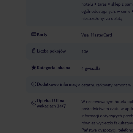
hotelu
taras
sklep z pam
ogólnodostępnych, w cenie
niestrzeżony: za opłatą
Karty
Visa, MasterCard
Liczba pokojów
106
Kategoria lokalna
4 gwiazdki
Dodatkowe informacje
ostatni, całkowity remont w 
Opieka TUI na
W rezerwowanym hotelu opiek
wakacjach 24/7
pośrednictwem czatu w aplik
informacji dotyczących prze
również wycieczki fakultaty
Państwa dyspozycji: telefon