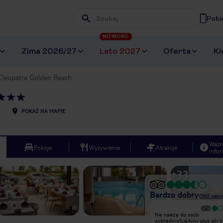
Pobi
Wpisz frazę, której szukasz
NOWOŚĆ
Zima 2026/27
Lato 2027
Oferta
Ki
Cleopatra Golden Beach
POKAŻ NA MAPIE
Ważn
Pokoje
Wyżywienie
Atrakcje
infor
+
33
Bardzo dobry
(
505
opini
Lokalizacja super,do plaży,
Nie należę do osób
regionalnych sklepów i atrakcji do
wybrednych,jedyny plus jaki b