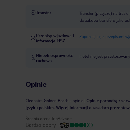
Transfer
Transfer (przejazd) na trasi
do zakupu transferu jako us
Przepisy wjazdowe i
Zapoznaj się z przepisami w
informacje MSZ
Niepełnosprawność
Hotel nie jest przystosowan
ruchowa
Opinie
Cleopatra Golden Beach
-
opinie
|
Opinie pochodzą z serwi
języku polskim. Więcej informacji o zasadach prezentowa
Średnia ocena TripAdvisor:
Bardzo dobry