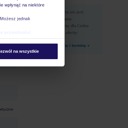
e wpłynąć na niektóre
e
Ups, ta oferta nie jest
macje
dostępna.
. Możesz jednak
Przygotowaliśmy dla Ciebie
podobne oferty:
ce prywatności
.
Zobacz inne ceny i terminy
»
ji
ezwól na wszystkie
 decyzji
metyczne