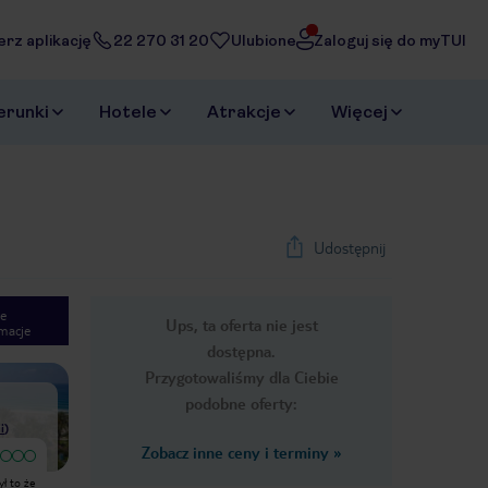
erz aplikację
22 270 31 20
Ulubione
Zaloguj się do myTUI
erunki
Hotele
Atrakcje
Więcej
Udostępnij
e
Ups, ta oferta nie jest
macje
1
/
39
dostępna.
Next slide
Przygotowaliśmy dla Ciebie
podobne oferty:
i
)
Zobacz inne ceny i terminy
»
Lokalizacja super, przy samej plaży i
ABSOLUTNIE NIE JEDŹ DO TEGO
ył to że
mnóstwo restauracji i kawiarni. Do
HOTELU ZIMĄ!!! Byłam 7 dni, all