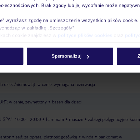
połecznościowych. Brak zgody lub jej wycofanie może negatywni
Ważn
Pokoje
Wyżywienie
Atrakcje
infor
ie” wyrażasz zgodę na umieszczenie wszystkich plików cookie
wchodząc w zakładkę „Szczegóły”
ikach cookie znajdziesz w
polityce plików cookies
oraz
polity
sta
leżaki za opłatą, dostępność nie jest gwarantowana, zależna od decyz
Spersonalizuj
Z
rznego
parasole za opłatą, dostępność nie jest gwarantowana, zależna od
rznego
la dzieci/niemowląt: w cenie, wymagana rezerwacja
": w cenie, zewnętrzny
basen dla dzieci
 SPA": 10:00 - 20:00
hammam
masaże
zabiegi pielęgnacyjno-kos
kantor
sejf: za opłatą, płatność gotówką
winda
bankomat w