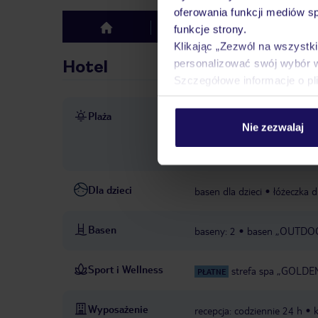
oferowania funkcji mediów s
Hotel
Opinie
funkcje strony.
top
Klikając „Zezwól na wszystk
Hotel
personalizować swój wybór 
Szczegółowe informacje o pl
Plaża
ok. 50 m od plaży
piaszczy
Nie zezwalaj
hotelu lub dostawcy zewnęt
hotelu lub dostawcy zewnęt
Dla dzieci
basen dla dzieci
łóżeczka d
Basen
baseny: 2
basen „OUTDOOR
Sport i Wellness
strefa spa „GOLDEN
PŁATNE
Wyposażenie
recepcja: codziennie 24 h