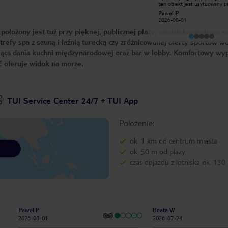
zwiedzania bardzo blisko. Pokoje
ten obiekt jest usytuowany p
czyste. Jedzenie, każdy znajdzie coś
samej plaży,jedzenie jest
Katarzyna K
Pawel P
dla siebie ale jak na all to bardzo
koszmarem,trzeba było się st
2026-01-10
2026-08-01
słabo, codziennie to samo.Bardzo
na mieście,codziennie to samo
mały wybór w owocach. Obsługa
do zjedzenia,jajka na twardo p
łożony jest tuż przy pięknej, publicznej plaży, niedaleko centrum m
tragiczna, szczególnie barman o
mortadela,pani na barze miał
niskim wzroście,który nie chce lać
jak by drinka nalewała ze swoi
trefy spa z sauną i łaźnią turecką czy zróżnicowanej oferty sportów 
napoi i drinków dla drugiej osoby,
pieniędzy,dlatego tylko lód
rwująca dania kuchni międzynarodowej oraz bar w lobby. Komfortowy w
tylko każe przyjść osobiście osobie
prosiłem.schofzilem na dół ab
towarzyszącej . Istne jaja..
zjeść to cały czas czułem się j
ć oferuje widok na morze.
armii zbawienia,pokoje z wido
morze małe.na pewno nie wr
TUI Service Center 24/7 + TUI App
Położenie:
ok. 1 km od centrum miasta
ok. 50 m od plaży
czas dojazdu z lotniska ok. 130
Pawel P
Beata W
2026-08-01
2026-07-24