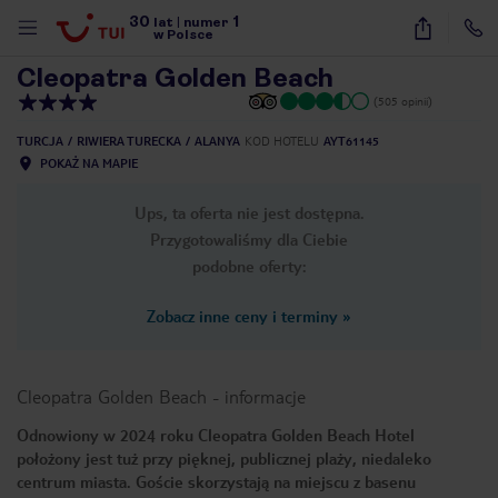
30
1
1
/
39
lat
|
numer
w Polsce
Cleopatra Golden Beach
(505 opinii)
TURCJA
RIWIERA TURECKA
ALANYA
KOD HOTELU
AYT61145
POKAŻ NA MAPIE
Ups, ta oferta nie jest dostępna.
Przygotowaliśmy dla Ciebie
podobne oferty:
Zobacz inne ceny i terminy
»
Cleopatra Golden Beach
-
informacje
Odnowiony w 2024 roku Cleopatra Golden Beach Hotel
położony jest tuż przy pięknej, publicznej plaży, niedaleko
nute
centrum miasta. Goście skorzystają na miejscu z basenu