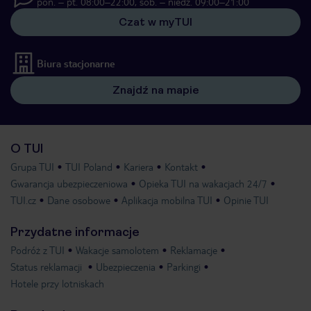
pon. – pt. 08:00–22:00, sob. – niedz. 09:00–21:00
Czat w myTUI
Biura stacjonarne
Znajdź na mapie
O TUI
Grupa TUI
TUI Poland
Kariera
Kontakt
Gwarancja ubezpieczeniowa
Opieka TUI na wakacjach 24/7
TUI.cz
Dane osobowe
Aplikacja mobilna TUI
Opinie TUI
Przydatne informacje
Podróż z TUI
Wakacje samolotem
Reklamacje
Status reklamacji
Ubezpieczenia
Parkingi
Hotele przy lotniskach