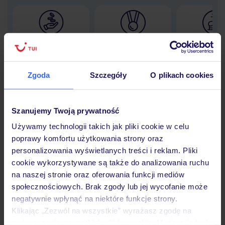
Lider niskich cen
Największe biuro
30 lat w P
podróży w Polsce
Zgoda
Szczegóły
O plikach cookies
Szanujemy Twoją prywatność
Hotel
Używamy technologii takich jak pliki cookie w celu
poprawy komfortu użytkowania strony oraz
Opinie
personalizowania wyświetlanych treści i reklam. Pliki
cookie wykorzystywane są także do analizowania ruchu
na naszej stronie oraz oferowania funkcji mediów
Pokoje
społecznościowych. Brak zgody lub jej wycofanie może
negatywnie wpłynąć na niektóre funkcje strony.
Klikając „Zezwól na wszystkie” wyrażasz zgodę na
umieszczenie wszystkich plików cookie. Możesz jednak