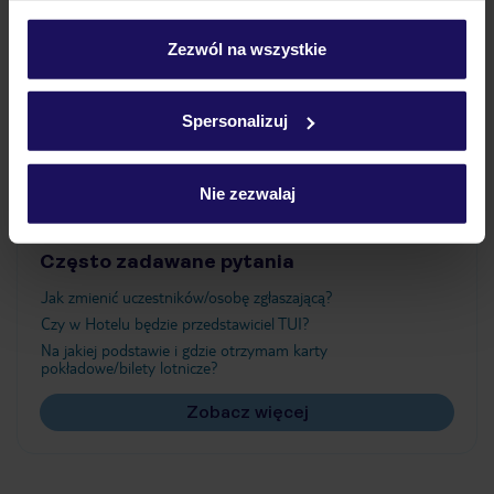
Wyżywienie
personalizować swój wybór wchodząc w zakładkę
„Szczegóły”
Zezwól na wszystkie
Szczegółowe informacje o plikach cookie znajdziesz
Atrakcje
w
polityce plików cookies
oraz
polityce prywatności
.
Spersonalizuj
Ważne informacje
Nie zezwalaj
Często zadawane pytania
Jak zmienić uczestników/osobę zgłaszającą?
Czy w Hotelu będzie przedstawiciel TUI?
Na jakiej podstawie i gdzie otrzymam karty
pokładowe/bilety lotnicze?
Zobacz więcej