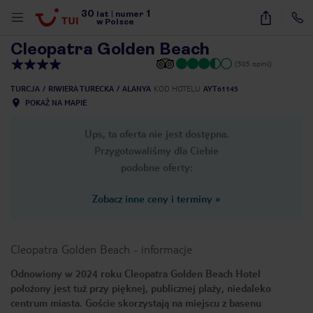
30
1
1
/
39
lat
|
numer
w Polsce
Cleopatra Golden Beach
(505 opinii)
TURCJA
RIWIERA TURECKA
ALANYA
KOD HOTELU
AYT61145
POKAŻ NA MAPIE
Ups, ta oferta nie jest dostępna.
Przygotowaliśmy dla Ciebie
podobne oferty:
Zobacz inne ceny i terminy
»
Cleopatra Golden Beach
-
informacje
Odnowiony w 2024 roku Cleopatra Golden Beach Hotel
położony jest tuż przy pięknej, publicznej plaży, niedaleko
nute
centrum miasta. Goście skorzystają na miejscu z basenu