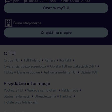
pon. – pt. 08:00–22:00, sob. – niedz. 09:00–21:00
Czat w myTUI
Biura stacjonarne
Znajdź na mapie
O TUI
Grupa TUI
TUI Poland
Kariera
Kontakt
Gwarancja ubezpieczeniowa
Opieka TUI na wakacjach 24/7
TUI.cz
Dane osobowe
Aplikacja mobilna TUI
Opinie TUI
Przydatne informacje
Podróż z TUI
Wakacje samolotem
Reklamacje
Status reklamacji
Ubezpieczenia
Parkingi
Hotele przy lotniskach