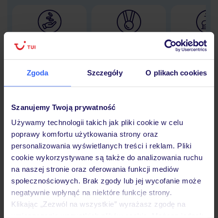
Lider niskich cen
Największe biuro
30 lat w P
podróży w Polsce
Zgoda
Szczegóły
O plikach cookies
Szanujemy Twoją prywatność
Hotel
Używamy technologii takich jak pliki cookie w celu
poprawy komfortu użytkowania strony oraz
Opinie
personalizowania wyświetlanych treści i reklam. Pliki
cookie wykorzystywane są także do analizowania ruchu
na naszej stronie oraz oferowania funkcji mediów
Pokoje
społecznościowych. Brak zgody lub jej wycofanie może
negatywnie wpłynąć na niektóre funkcje strony.
Klikając „Zezwól na wszystkie” wyrażasz zgodę na
umieszczenie wszystkich plików cookie. Możesz jednak