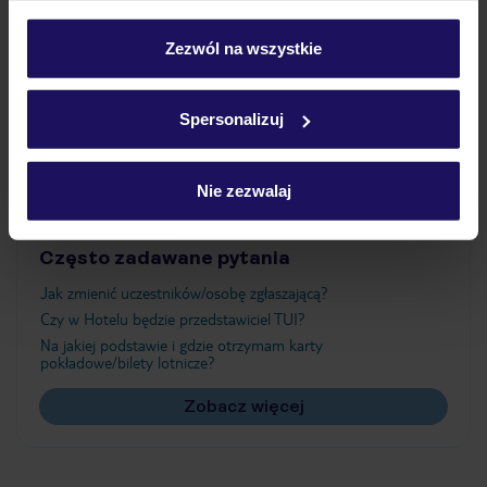
Wyżywienie
personalizować swój wybór wchodząc w zakładkę
„Szczegóły”
Zezwól na wszystkie
Szczegółowe informacje o plikach cookie znajdziesz
Atrakcje
w
polityce plików cookies
oraz
polityce prywatności
.
Spersonalizuj
Ważne informacje
Nie zezwalaj
Często zadawane pytania
Jak zmienić uczestników/osobę zgłaszającą?
Czy w Hotelu będzie przedstawiciel TUI?
Na jakiej podstawie i gdzie otrzymam karty
pokładowe/bilety lotnicze?
Zobacz więcej