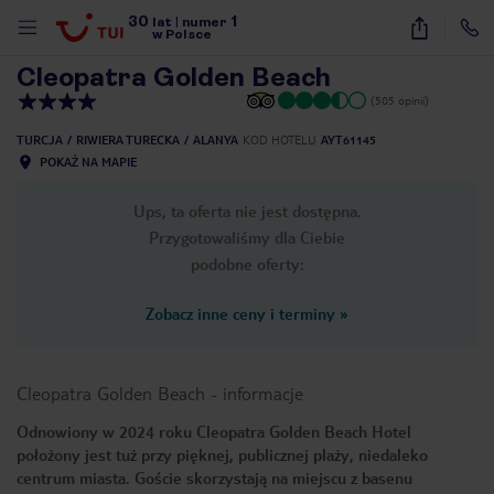
30
1
1
/
39
lat
|
numer
w Polsce
Cleopatra Golden Beach
(505 opinii)
TURCJA
RIWIERA TURECKA
ALANYA
KOD HOTELU
AYT61145
POKAŻ NA MAPIE
Ups, ta oferta nie jest dostępna.
Przygotowaliśmy dla Ciebie
podobne oferty:
Zobacz inne ceny i terminy
»
Cleopatra Golden Beach
-
informacje
Odnowiony w 2024 roku Cleopatra Golden Beach Hotel
położony jest tuż przy pięknej, publicznej plaży, niedaleko
nute
centrum miasta. Goście skorzystają na miejscu z basenu