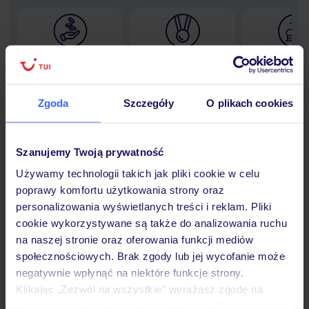
Lider niskich cen
Największe biuro
30 lat w P
podróży w Polsce
Zgoda
Szczegóły
O plikach cookies
Szanujemy Twoją prywatność
Hotel
Używamy technologii takich jak pliki cookie w celu
poprawy komfortu użytkowania strony oraz
Opinie
personalizowania wyświetlanych treści i reklam. Pliki
cookie wykorzystywane są także do analizowania ruchu
na naszej stronie oraz oferowania funkcji mediów
Pokoje
społecznościowych. Brak zgody lub jej wycofanie może
negatywnie wpłynąć na niektóre funkcje strony.
Klikając „Zezwól na wszystkie” wyrażasz zgodę na
umieszczenie wszystkich plików cookie. Możesz jednak