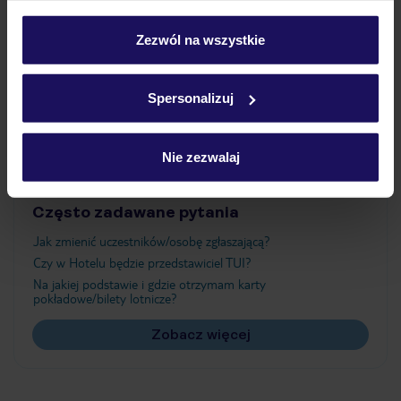
Wyżywienie
personalizować swój wybór wchodząc w zakładkę
„Szczegóły”
Zezwól na wszystkie
Szczegółowe informacje o plikach cookie znajdziesz
Atrakcje
w
polityce plików cookies
oraz
polityce prywatności
.
Spersonalizuj
Ważne informacje
Nie zezwalaj
Często zadawane pytania
Jak zmienić uczestników/osobę zgłaszającą?
Czy w Hotelu będzie przedstawiciel TUI?
Na jakiej podstawie i gdzie otrzymam karty
pokładowe/bilety lotnicze?
Zobacz więcej