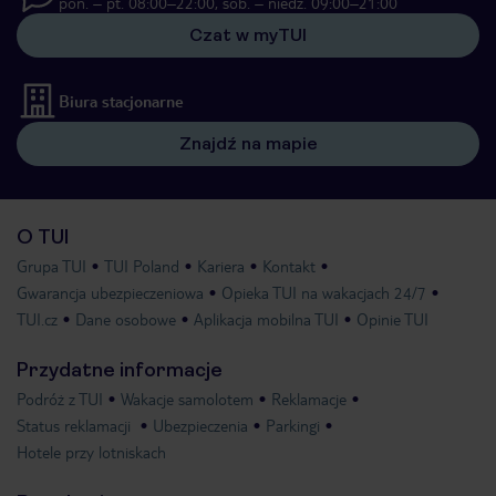
pon. – pt. 08:00–22:00, sob. – niedz. 09:00–21:00
Czat w myTUI
Biura stacjonarne
Znajdź na mapie
O TUI
Grupa TUI
TUI Poland
Kariera
Kontakt
Gwarancja ubezpieczeniowa
Opieka TUI na wakacjach 24/7
TUI.cz
Dane osobowe
Aplikacja mobilna TUI
Opinie TUI
Przydatne informacje
Podróż z TUI
Wakacje samolotem
Reklamacje
Status reklamacji
Ubezpieczenia
Parkingi
Hotele przy lotniskach