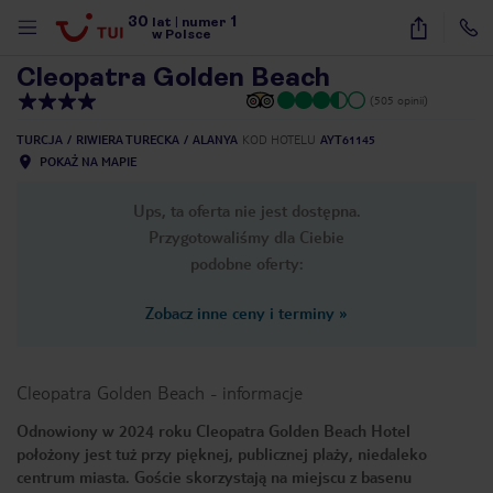
30
1
1
/
39
lat
|
numer
w Polsce
Cleopatra Golden Beach
(505 opinii)
TURCJA
RIWIERA TURECKA
ALANYA
KOD HOTELU
AYT61145
POKAŻ NA MAPIE
Ups, ta oferta nie jest dostępna.
Przygotowaliśmy dla Ciebie
podobne oferty:
Zobacz inne ceny i terminy
»
Cleopatra Golden Beach
-
informacje
Odnowiony w 2024 roku Cleopatra Golden Beach Hotel
położony jest tuż przy pięknej, publicznej plaży, niedaleko
nute
centrum miasta. Goście skorzystają na miejscu z basenu