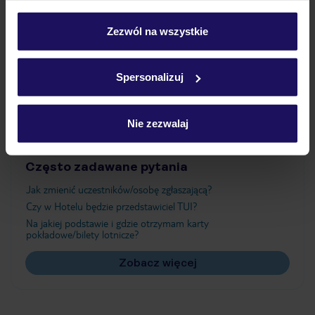
Wyżywienie
personalizować swój wybór wchodząc w zakładkę
„Szczegóły”
Zezwól na wszystkie
Szczegółowe informacje o plikach cookie znajdziesz
Atrakcje
w
polityce plików cookies
oraz
polityce prywatności
.
Spersonalizuj
Ważne informacje
Nie zezwalaj
Często zadawane pytania
Jak zmienić uczestników/osobę zgłaszającą?
Czy w Hotelu będzie przedstawiciel TUI?
Na jakiej podstawie i gdzie otrzymam karty
pokładowe/bilety lotnicze?
Zobacz więcej