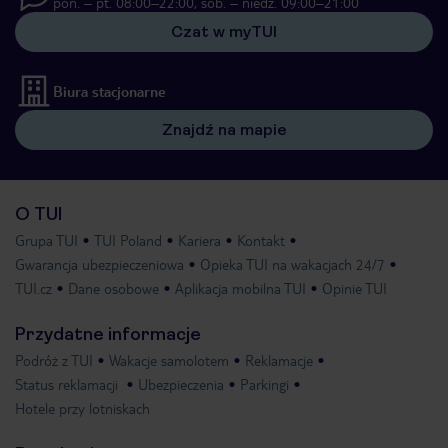
pon. – pt. 08:00–22:00, sob. – niedz. 09:00–21:00
Czat w myTUI
Biura stacjonarne
Znajdź na mapie
O TUI
Grupa TUI
TUI Poland
Kariera
Kontakt
Gwarancja ubezpieczeniowa
Opieka TUI na wakacjach 24/7
TUI.cz
Dane osobowe
Aplikacja mobilna TUI
Opinie TUI
Przydatne informacje
Podróż z TUI
Wakacje samolotem
Reklamacje
Status reklamacji
Ubezpieczenia
Parkingi
Hotele przy lotniskach