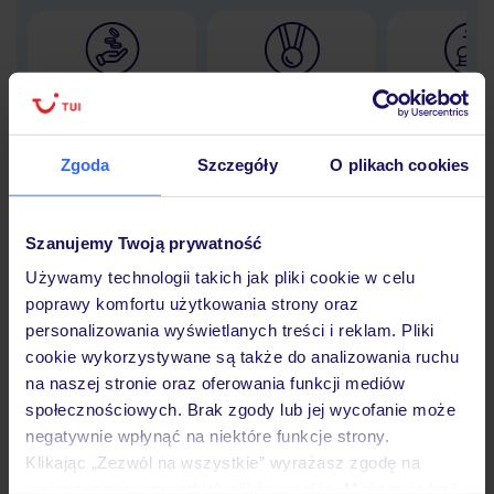
Lider niskich cen
Największe biuro
30 lat w P
podróży w Polsce
Zgoda
Szczegóły
O plikach cookies
Szanujemy Twoją prywatność
Hotel
Używamy technologii takich jak pliki cookie w celu
poprawy komfortu użytkowania strony oraz
Opinie
personalizowania wyświetlanych treści i reklam. Pliki
cookie wykorzystywane są także do analizowania ruchu
na naszej stronie oraz oferowania funkcji mediów
Pokoje
społecznościowych. Brak zgody lub jej wycofanie może
negatywnie wpłynąć na niektóre funkcje strony.
Klikając „Zezwól na wszystkie” wyrażasz zgodę na
umieszczenie wszystkich plików cookie. Możesz jednak