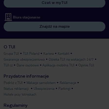
Czat w myTUI
Biura stacjonarne
Znajdź na mapie
O TUI
Grupa TUI
TUI Poland
Kariera
Kontakt
Gwarancja ubezpieczeniowa
Opieka TUI na wakacjach 24/7
TUI.cz
Dane osobowe
Aplikacja mobilna TUI
Opinie TUI
Przydatne informacje
Podróż z TUI
Wakacje samolotem
Reklamacje
Status reklamacji
Ubezpieczenia
Parkingi
Hotele przy lotniskach
Regulaminy