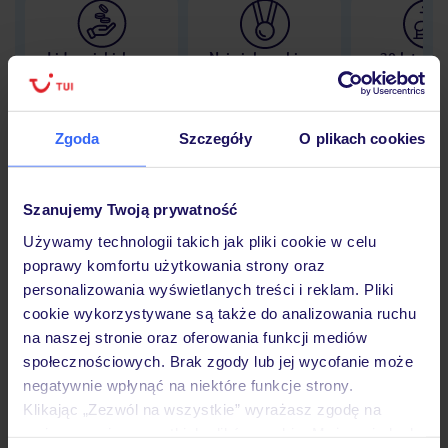
Lider niskich cen
Największe biuro
30 lat w P
podróży w Polsce
Zgoda
Szczegóły
O plikach cookies
Hotel
Szanujemy Twoją prywatność
Używamy technologii takich jak pliki cookie w celu
poprawy komfortu użytkowania strony oraz
Opinie
personalizowania wyświetlanych treści i reklam. Pliki
cookie wykorzystywane są także do analizowania ruchu
na naszej stronie oraz oferowania funkcji mediów
Pokoje
społecznościowych. Brak zgody lub jej wycofanie może
negatywnie wpłynąć na niektóre funkcje strony.
Klikając „Zezwól na wszystkie” wyrażasz zgodę na
Wyżywienie
umieszczenie wszystkich plików cookie. Możesz jednak