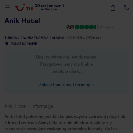
30
1
1
/
36
lat
|
numer
w Polsce
Anik Hotel
(55 opinii)
TURCJA
RIWIERA TURECKA
ALANYA
KOD HOTELU
AYT61077
POKAŻ NA MAPIE
Ups, ta oferta nie jest dostępna.
Przygotowaliśmy dla Ciebie
podobne oferty:
Zobacz inne ceny i terminy
»
Anik Hotel
-
informacje
Anik Hotel położony jest blisko piaszczysto-żwirowej plaży i ok.
3 km od centrum Alanyi. Na terenie obiektu znajduje się
nute
restauracja serwująca znakomitą orientalną kuchnię. Goście