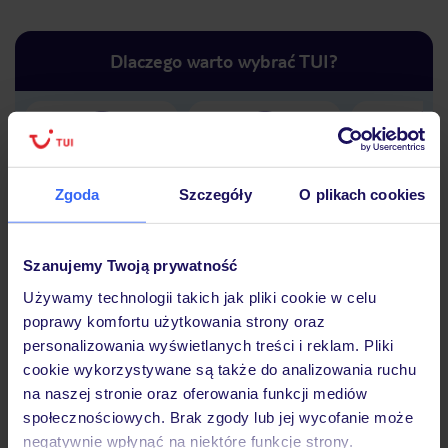
Dlaczego warto wybrać TUI?
Lider niskich cen
Największe biuro
30 lat w P
podróży w Polsce
Zgoda
Szczegóły
O plikach cookies
Szanujemy Twoją prywatność
Używamy technologii takich jak pliki cookie w celu
Hotel
poprawy komfortu użytkowania strony oraz
personalizowania wyświetlanych treści i reklam. Pliki
cookie wykorzystywane są także do analizowania ruchu
Opinie
na naszej stronie oraz oferowania funkcji mediów
społecznościowych. Brak zgody lub jej wycofanie może
negatywnie wpłynąć na niektóre funkcje strony.