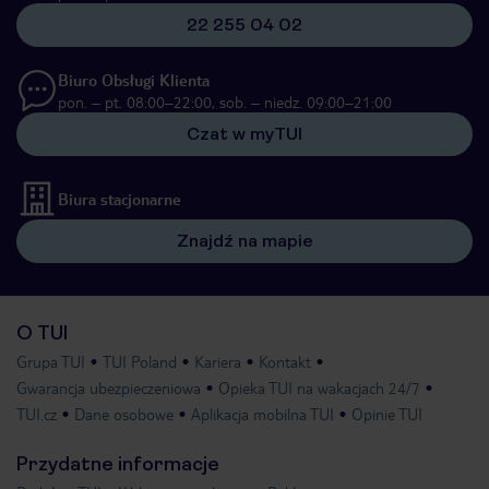
22 255 04 02
Biuro Obsługi Klienta
pon. – pt. 08:00–22:00, sob. – niedz. 09:00–21:00
Czat w myTUI
Biura stacjonarne
Znajdź na mapie
O TUI
Grupa TUI
TUI Poland
Kariera
Kontakt
Gwarancja ubezpieczeniowa
Opieka TUI na wakacjach 24/7
TUI.cz
Dane osobowe
Aplikacja mobilna TUI
Opinie TUI
Przydatne informacje