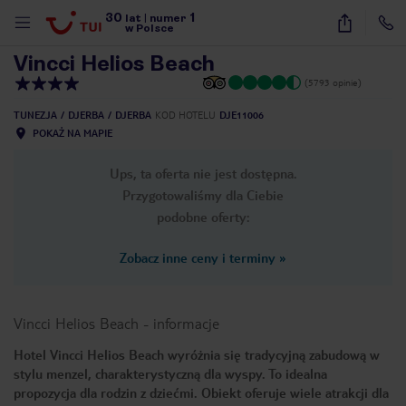
30
1
1
/
13
lat
|
numer
w Polsce
Vincci Helios Beach
(5793 opinie)
TUNEZJA
DJERBA
DJERBA
KOD HOTELU
DJE11006
POKAŻ NA MAPIE
Ups, ta oferta nie jest dostępna.
Przygotowaliśmy dla Ciebie
podobne oferty:
Zobacz inne ceny i terminy
»
Vincci Helios Beach
-
informacje
Hotel Vincci Helios Beach wyróżnia się tradycyjną zabudową w
stylu menzel, charakterystyczną dla wyspy. To idealna
nute
propozycja dla rodzin z dziećmi. Obiekt oferuje wiele atrakcji dla