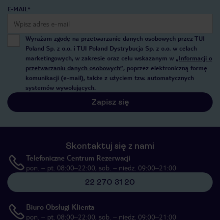
E-MAIL*
Wyrażam zgodę na przetwarzanie danych osobowych przez TUI
Poland Sp. z o.o. i TUI Poland Dystrybucja Sp. z o.o. w celach
marketingowych, w zakresie oraz celu wskazanym w
„Informacji o
przetwarzaniu danych osobowych”
, poprzez elektroniczną formę
komunikacji (e-mail), także z użyciem tzw. automatycznych
systemów wywołujących.
Zapisz się
Skontaktuj się z nami
Telefoniczne Centrum Rezerwacji
pon. – pt. 08:00–22:00, sob. – niedz. 09:00–21:00
22 270 31 20
Biuro Obsługi Klienta
pon. – pt. 08:00–22:00, sob. – niedz. 09:00–21:00