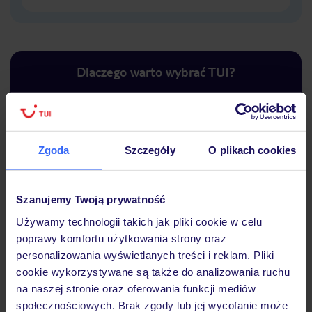
Dlaczego warto wybrać TUI?
Lider niskich cen
Największe biuro
30 lat w P
Zgoda
Szczegóły
O plikach cookies
podróży w Polsce
Szanujemy Twoją prywatność
Używamy technologii takich jak pliki cookie w celu
poprawy komfortu użytkowania strony oraz
Hotel
personalizowania wyświetlanych treści i reklam. Pliki
cookie wykorzystywane są także do analizowania ruchu
na naszej stronie oraz oferowania funkcji mediów
Opinie
społecznościowych. Brak zgody lub jej wycofanie może