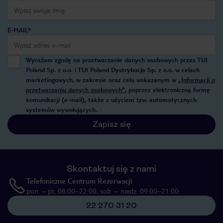
E-MAIL*
Wyrażam zgodę na przetwarzanie danych osobowych przez TUI
Poland Sp. z o.o. i TUI Poland Dystrybucja Sp. z o.o. w celach
marketingowych, w zakresie oraz celu wskazanym w
„Informacji o
przetwarzaniu danych osobowych”
, poprzez elektroniczną formę
komunikacji (e-mail), także z użyciem tzw. automatycznych
systemów wywołujących.
Zapisz się
Skontaktuj się z nami
Telefoniczne Centrum Rezerwacji
pon. – pt. 08:00–22:00, sob. – niedz. 09:00–21:00
22 270 31 20