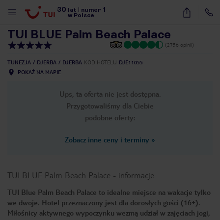
30
1
1
/
15
lat
|
numer
w Polsce
TUI BLUE Palm Beach Palace
(2756 opinii)
TUNEZJA
DJERBA
DJERBA
KOD HOTELU
DJE11055
POKAŻ NA MAPIE
Ups, ta oferta nie jest dostępna.
Przygotowaliśmy dla Ciebie
podobne oferty:
Zobacz inne ceny i terminy
»
TUI BLUE Palm Beach Palace
-
informacje
TUI Blue Palm Beach Palace to idealne miejsce na wakacje tylko
we dwoje. Hotel przeznaczony jest dla dorosłych gości (16+).
nute
Miłośnicy aktywnego wypoczynku wezmą udział w zajęciach jogi,