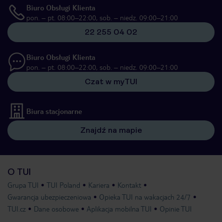
Biuro Obsługi Klienta
pon. – pt. 08:00–22:00, sob. – niedz. 09:00–21:00
22 255 04 02
Biuro Obsługi Klienta
pon. – pt. 08:00–22:00, sob. – niedz. 09:00–21:00
Czat w myTUI
Biura stacjonarne
Znajdź na mapie
O TUI
Grupa TUI
TUI Poland
Kariera
Kontakt
Gwarancja ubezpieczeniowa
Opieka TUI na wakacjach 24/7
TUI.cz
Dane osobowe
Aplikacja mobilna TUI
Opinie TUI