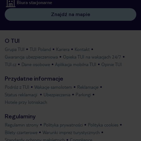
Biura stacjonarne
Znajdź na mapie
O TUI
Grupa TUI
TUI Poland
Kariera
Kontakt
Gwarancja ubezpieczeniowa
Opieka TUI na wakacjach 24/7
TUI.cz
Dane osobowe
Aplikacja mobilna TUI
Opinie TUI
Przydatne informacje
Podróż z TUI
Wakacje samolotem
Reklamacje
Status reklamacji
Ubezpieczenia
Parkingi
Hotele przy lotniskach
Regulaminy
Regulamin strony
Polityka prywatności
Polityka cookies
Bilety czarterowe
Warunki imprez turystycznych
Standardy ochrony małoletnich
Compliance