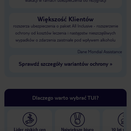
wakacji w ramach ubezpieczenia od rezygnacji
Większość Klientów
rozszerza ubezpieczenia o pakiet All Inclusive - rozszerzenie
ochrony od kosztów leczenia i następstw nieszczęśliwych
wypadków o zdarzenia zaistniałe pod wpływem alkoholu
Dane Mondial Assistance
Sprawdź szczegóły wariantów ochrony
»
Dlaczego warto wybrać TUI?
Lider niskich cen
Największe biuro
30 lat w P