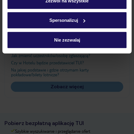
„Szczegóły”
Zezwól na wszystkie
Szczegółowe informacje o plikach cookie znajdziesz
w
polityce plików cookies
oraz
polityce prywatności
.
Ważne informacje
Spersonalizuj
Nie zezwalaj
Często zadawane pytania
Jak zmienić uczestników/osobę zgłaszającą?
Czy w Hotelu będzie przedstawiciel TUI?
Na jakiej podstawie i gdzie otrzymam karty
pokładowe/bilety lotnicze?
Zobacz więcej
Pobierz bezpłatną aplikację TUI
Szybkie wyszukiwanie i przeglądanie ofert