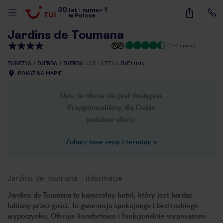
30
1
1
/
27
lat
|
numer
w Polsce
Jardins de Toumana
(244 opinie)
TUNEZJA
DJERBA
DJERBA
KOD HOTELU
DJE11015
POKAŻ NA MAPIE
Ups, ta oferta nie jest dostępna.
Przygotowaliśmy dla Ciebie
podobne oferty:
Zobacz inne ceny i terminy
»
Jardins de Toumana
-
informacje
Jardins de Toumana to kameralny hotel, który jest bardzo
lubiany przez gości. To gwarancja spokojnego i beztroskiego
nute
wypoczynku. Oferuje komfortowo i funkcjonalnie wyposażone