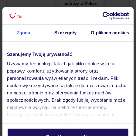
podróży w Polsce
Zgoda
Szczegóły
O plikach cookies
Hotel
Szanujemy Twoją prywatność
Używamy technologii takich jak pliki cookie w celu
Opinie
poprawy komfortu użytkowania strony oraz
personalizowania wyświetlanych treści i reklam. Pliki
cookie wykorzystywane są także do analizowania ruchu
Pokoje
na naszej stronie oraz oferowania funkcji mediów
społecznościowych. Brak zgody lub jej wycofanie może
negatywnie wpłynąć na niektóre funkcje strony.
Wyżywienie
Klikając „Zezwól na wszystkie” wyrażasz zgodę na
umieszczenie wszystkich plików cookie. Możesz jednak
personalizować swój wybór wchodząc w zakładkę
Atrakcje