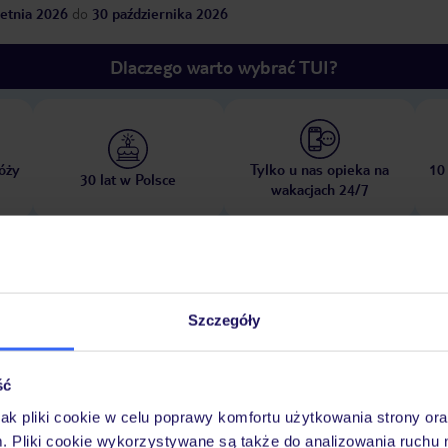
etnia 2026
do
30 października 2026
Dlaczego warto wybrać TUI?
óży
Tylko u nas opieka na
10
30 lat w Polsce
wakacjach 24/7
Ważn
Pokoje
Wyżywienie
Atrakcje
infor
Szczegóły
ść
jak pliki cookie w celu poprawy komfortu użytkowania strony or
tna
piaszczysta
łagodnie opadająca
hotel oddzielony od plaży ulicą
m. Pliki cookie wykorzystywane są także do analizowania ruchu 
ręczniki w cenie
transfer busem
transfer busem od czerwca do paździ