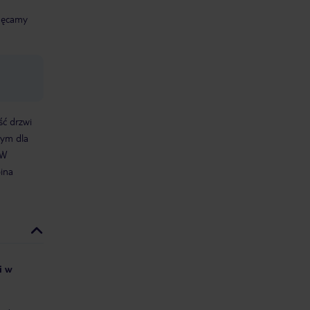
chęcamy
ść drzwi
nym dla
W
bina
i w