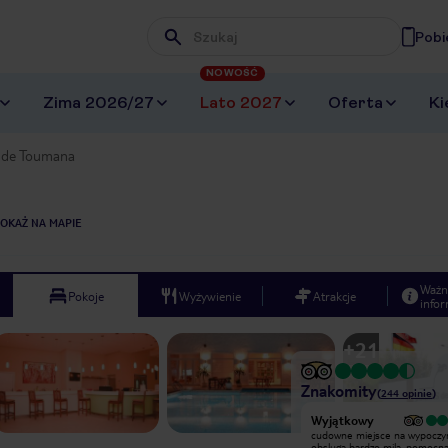
Pobi
Wpisz frazę, której szukasz
NOWOŚĆ
Zima 2026/27
Lato 2027
Oferta
Ki
s de Toumana
OKAŻ NA MAPIE
Ważn
Pokoje
Wyżywienie
Atrakcje
infor
+
21
Znakomity
(
244
opinie
)
Wyjątkowy
Wyjątkowy
cudowne miejsce na wypoczynek.
cudowne miejsce na wypoczy
obsluga bardzo mila, pomocna.
obsluga bardzo mila, pomocna