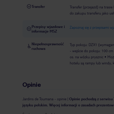
Transfer
Transfer (przejazd) na trasi
do zakupu transferu jako us
Przepisy wjazdowe i
Zapoznaj się z przepisami w
informacje MSZ
Niepełnosprawność
Typ pokoju: DZX1 (wymagane
ruchowa
- wejście do pokoju: 100 cm
os. na wózku prysznic
Moż
hotelu są rampy lub windy, k
Opinie
Jardins de Toumana
-
opinie
|
Opinie pochodzą z serwisu T
języku polskim. Więcej informacji o zasadach prezentowa