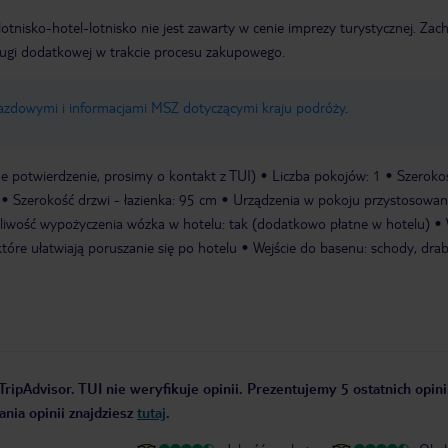
e lotnisko-hotel-lotnisko nie jest zawarty w cenie imprezy turystycznej. Za
ługi dodatkowej w trakcie procesu zakupowego.
jazdowymi i informacjami MSZ dotyczącymi kraju podróży
.
 potwierdzenie, prosimy o kontakt z TUI)
Liczba pokojów: 1
Szeroko
Szerokość drzwi - łazienka: 95 cm
Urządzenia w pokoju przystosowa
liwość wypożyczenia wózka w hotelu: tak (dodatkowo płatne w hotelu)
tóre ułatwiają poruszanie się po hotelu
Wejście do basenu: schody, dra
ripAdvisor. TUI nie weryfikuje opinii. Prezentujemy 5 ostatnich opini
nia opinii znajdziesz
tutaj
.