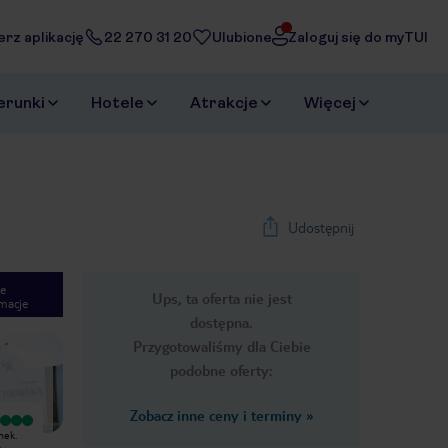
erz aplikację
22 270 31 20
Ulubione
Zaloguj się do myTUI
erunki
Hotele
Atrakcje
Więcej
Udostępnij
e
Ups, ta oferta nie jest
macje
1
/
27
dostępna.
Next slide
Przygotowaliśmy dla Ciebie
podobne oferty:
Zobacz inne ceny i terminy
»
Wyjątkowy
nek.
cudowne miejsce na wypoczynek.
.
obsluga bardzo mila, pomocna.