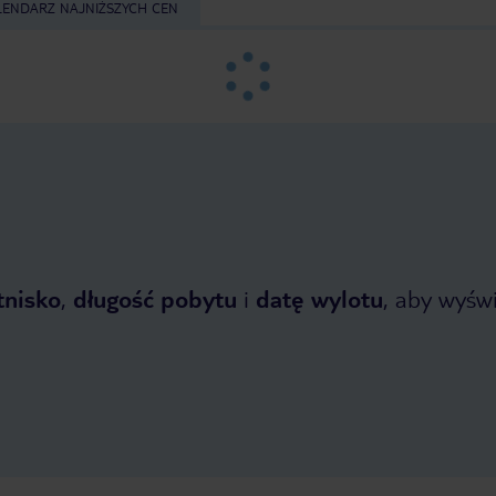
LENDARZ NAJNIŻSZYCH CEN
tnisko
,
długość pobytu
i
datę wylotu
, aby wyświe