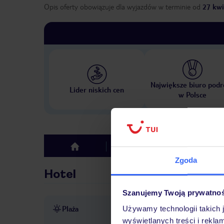
Opis oferty obowiązuje dla wyjazdów w terminie
od
27 kwi
Największe biuro podr
Lider niskich cen
w Polsce
Hotel
Opinie
top
Zgoda
Hotel
Szanujemy Twoją prywatno
Plaża
Używamy technologii takich 
ok. 300 m od plaży
prywa
wyświetlanych treści i rekla
w cenie
parasole w cenie