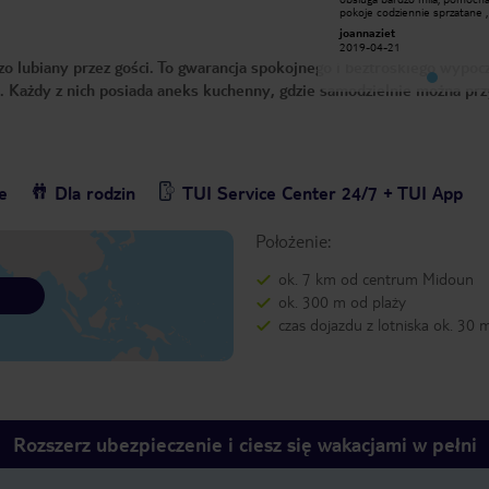
pokoje codziennie sprzatane , czyste
pokoje codziennie sprzatane ,
reczniki. do plazy niedaleko 5minut.
reczniki. do plazy niedaleko 5
joannaziet
joannaziet
lezaki,parasole i pomocni pracownicy
lezaki,parasole i pomocni pra
2019-04-21
2019-04-21
hotelu,ktorzy po twoim przybyciu na
hotelu,ktorzy po twoim przyb
zo lubiany przez gości. To gwarancja spokojnego i beztroskiego wypoc
plaze rozkladaja ci lezak i nakladaja
plaze rozkladaja ci lezak i nakl
mate. naprawde mozna tam
mate. naprawde mozna tam
 Każdy z nich posiada aneks kuchenny, gdzie samodzielnie można prz
odpoczac, bez tego zgielku w innych
odpoczac, bez tego zgielku w 
hotelach. prywatnosc i spokoj w
hotelach. prywatnosc i spokoj
100procentach.
100procentach.
e
Dla rodzin
TUI Service Center 24/7 + TUI App
Położenie:
ok. 7 km od centrum Midoun
ok. 300 m od plaży
czas dojazdu z lotniska ok. 30 
Rozszerz ubezpieczenie i ciesz się wakacjami w pełni