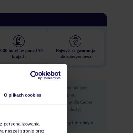
 000 hoteli w ponad 50
Najwyższa gwarancja
krajach
ubezpieczeniowa
e
Ups, ta oferta nie jest
macje
dostępna.
O plikach cookies
Przygotowaliśmy dla Ciebie
podobne oferty:
Zobacz inne ceny i terminy
»
az personalizowania
leżaki
na naszej stronie oraz
ernika