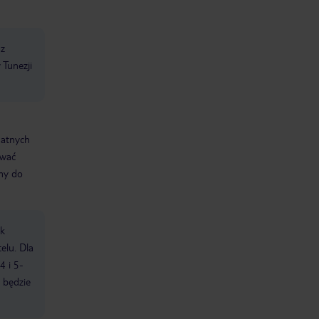
 z
 Tunezji
datnych
ować
śmy do
ek
elu. Dla
4 i 5-
 będzie