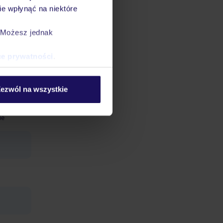
e wpłynąć na niektóre
opieka
. Możesz jednak
ce prywatności
.
ze
ezwól na wszystkie
, przy
ie