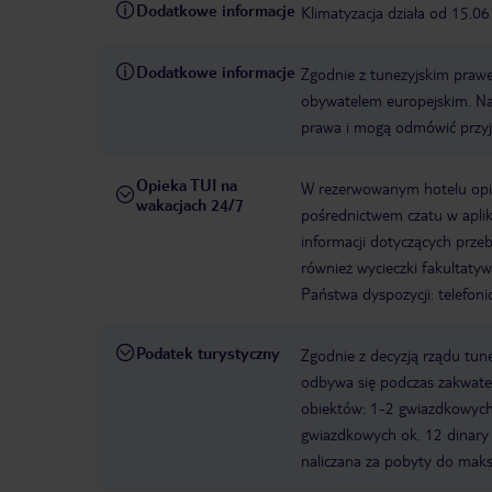
Dodatkowe informacje
Klimatyzacja działa od 15.0
Dodatkowe informacje
Zgodnie z tunezyjskim prawe
obywatelem europejskim. Nas
prawa i mogą odmówić przyję
Opieka TUI na
W rezerwowanym hotelu opiek
wakacjach 24/7
pośrednictwem czatu w aplik
informacji dotyczących prze
również wycieczki fakultaty
Państwa dyspozycji: telefon
Podatek turystyczny
Zgodnie z decyzją rządu tune
odbywa się podczas zakwater
obiektów: 1-2 gwiazdkowych o
gwiazdkowych ok. 12 dinary 
naliczana za pobyty do maks