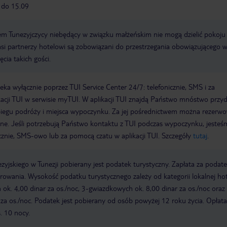
6 do 15.09
m Tunezyjczycy niebędący w związku małżeńskim nie mogą dzielić pokoju
i partnerzy hotelowi są zobowiązani do przestrzegania obowiązującego w
cia takich gości.
a wyłącznie poprzez TUI Service Center 24/7: telefonicznie, SMS i za
acji TUI w serwisie myTUI. W aplikacji TUI znajdą Państwo mnóstwo przy
biegu podróży i miejsca wypoczynku. Za jej pośrednictwem można rezerw
wne. Jeśli potrzebują Państwo kontaktu z TUI podczas wypoczynku, jeste
icznie, SMS-owo lub za pomocą czatu w aplikacji TUI. Szczegóły
tutaj
.
zyjskiego w Tunezji pobierany jest podatek turystyczny. Zapłata za podat
owania. Wysokość podatku turystycznego zależy od kategorii lokalnej hot
k. 4,00 dinar za os./noc, 3-gwiazdkowych ok. 8,00 dinar za os./noc oraz 
za os./noc. Podatek jest pobierany od osób powyżej 12 roku życia. Opłata
. 10 nocy.