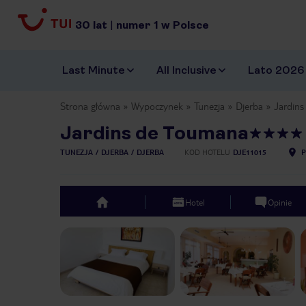
30
lat
|
numer
1
w Polsce
Last Minute
All Inclusive
Lato 2026
Strona główna
Wypoczynek
Tunezja
Djerba
Jardin
Jardins de Toumana
TUNEZJA
DJERBA
DJERBA
KOD HOTELU
DJE11015
P
Hotel
Opinie
top
Previous slide