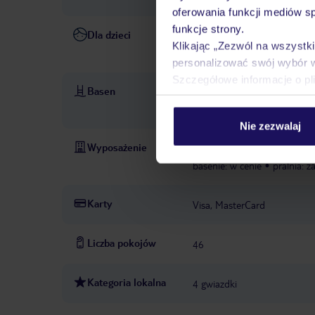
oferowania funkcji mediów s
funkcje strony.
Dla dzieci
basen dla dzieci: kwiecień - 
Klikając „Zezwól na wszystk
nad dziećmi: za opłatą
men
personalizować swój wybór 
Szczegółowe informacje o pl
Basen
baseny: 2
basen dla dzieci
słodką wodą, lekko opadający
Nie zezwalaj
Wyposażenie
recepcja
ogród
taras na
basenie: w cenie
pralnia: z
Karty
Visa, MasterCard
Liczba pokojów
46
Kategoria lokalna
4 gwiazdki