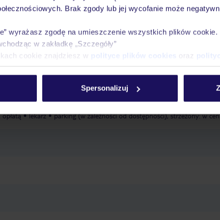
połecznościowych. Brak zgody lub jej wycofanie może negatywni
październik, zewnętrzny, ze słodką wodą, leżaki: w cenie, parasole: w cenie
ie” wyrażasz zgodę na umieszczenie wszystkich plików cookie
u dla niemowląt
łóżeczka dla dzieci/niemowląt
wchodząc w zakładkę „Szczegóły”
ikach cookie znajdziesz w
polityce plików cookies
oraz
polity
: kwiecień - październik, zewnętrzny, ze słodką wodą
basen: zewnętrzny, 
, leżaki: w cenie
parasole i leżaki: w cenie
ręczniki: w cenie
Spersonalizuj
Z
 dachu
taras
kantor
Wi-Fi: w recepcji/lobby: w cenie, w barze: w cenie
a opłatą
lekarz
parking (w zależności od dostępności), strzeżony: w cen