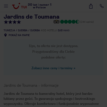
30
1
1
/
27
lat
|
numer
w Polsce
Jardins de Toumana
(244 opinie)
TUNEZJA
DJERBA
DJERBA
KOD HOTELU
DJE11015
POKAŻ NA MAPIE
Ups, ta oferta nie jest dostępna.
Przygotowaliśmy dla Ciebie
podobne oferty:
Zobacz inne ceny i terminy
»
Jardins de Toumana
-
informacje
Jardins de Toumana to kameralny hotel, który jest bardzo
lubiany przez gości. To gwarancja spokojnego i beztroskiego
nute
wypoczynku. Oferuje komfortowo i funkcjonalnie wyposażone