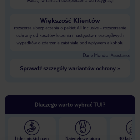
wakacji w ramach ubezpieczenia od rezygnacji
Większość Klientów
rozszerza ubezpieczenia o pakiet All Inclusive - rozszerzenie
ochrony od kosztów leczenia i następstw nieszczęśliwych
wypadków o zdarzenia zaistniałe pod wpływem alkoholu
Dane Mondial Assistance
Sprawdź szczegóły wariantów ochrony
»
Dlaczego warto wybrać TUI?
Lider niskich cen
Największe biuro
30 lat w P