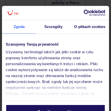
podróży w Polsce
Zgoda
Szczegóły
O plikach cookies
Hotel
Szanujemy Twoją prywatność
Używamy technologii takich jak pliki cookie w celu
Opinie
poprawy komfortu użytkowania strony oraz
personalizowania wyświetlanych treści i reklam. Pliki
cookie wykorzystywane są także do analizowania ruchu
Pokoje
na naszej stronie oraz oferowania funkcji mediów
społecznościowych. Brak zgody lub jej wycofanie może
negatywnie wpłynąć na niektóre funkcje strony.
Wyżywienie
Klikając „Zezwól na wszystkie” wyrażasz zgodę na
umieszczenie wszystkich plików cookie. Możesz jednak
personalizować swój wybór wchodząc w zakładkę
Atrakcje