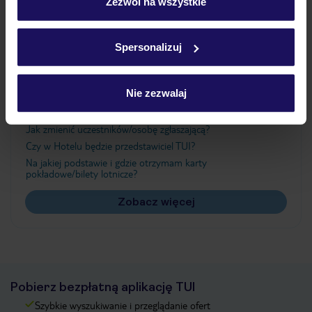
„Szczegóły”
Zezwól na wszystkie
Szczegółowe informacje o plikach cookie znajdziesz
w
polityce plików cookies
oraz
polityce prywatności
.
Ważne informacje
Spersonalizuj
Nie zezwalaj
Często zadawane pytania
Jak zmienić uczestników/osobę zgłaszającą?
Czy w Hotelu będzie przedstawiciel TUI?
Na jakiej podstawie i gdzie otrzymam karty
pokładowe/bilety lotnicze?
Zobacz więcej
Pobierz bezpłatną aplikację TUI
Szybkie wyszukiwanie i przeglądanie ofert