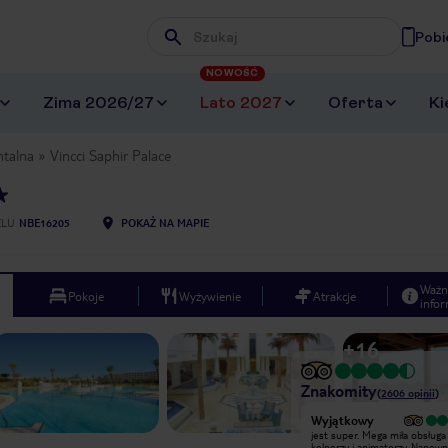
Pobi
Wpisz frazę, której szukasz
NOWOŚĆ
Zima 2026/27
Lato 2027
Oferta
Ki
ntalna
Vincci Saphir Palace
ELU
NBE16205
POKAŻ NA MAPIE
Ważn
Pokoje
Wyżywienie
Atrakcje
infor
+
16
Znakomity
(
2606
opinii
)
Wyjątkowy
Wyjątkowy
Hotel bardzo czysty, obsługa bardzo
jest super. Mega miła obsługa
miła i pomocna w każdej sytuacji.
kelnerzy i animatorzy. Napew