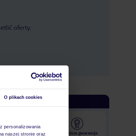
tlić oferty.
O plikach cookies
az personalizowania
 000 hoteli w ponad 50
Najwyższa gwarancja
na naszej stronie oraz