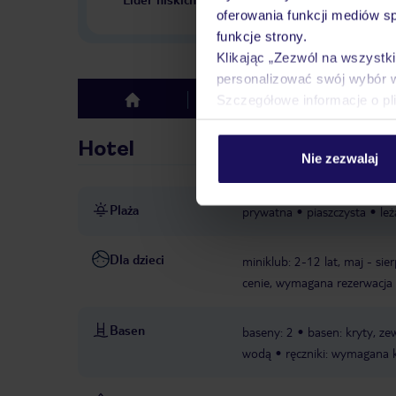
w Polsce
oferowania funkcji mediów s
funkcje strony.
Klikając „Zezwól na wszystk
personalizować swój wybór 
Szczegółowe informacje o pl
Hotel
Opinie
top
Hotel
Nie zezwalaj
Plaża
prywatna
piaszczysta
leż
Dla dzieci
miniklub: 2-12 lat, maj - sie
cenie, wymagana rezerwacja
Basen
baseny: 2
basen: kryty, ze
wodą
ręczniki: wymagana 