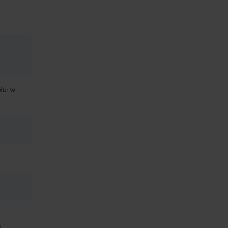
lu: w
ć