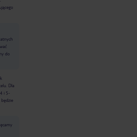
ującego
datnych
ować
śmy do
ek
elu. Dla
4 i 5-
 będzie
chęcamy