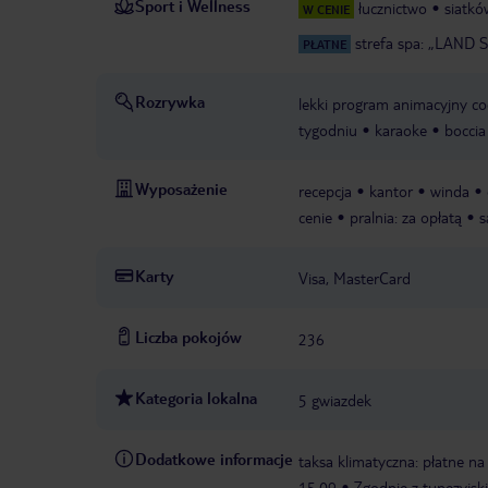
Sport i Wellness
łucznictwo
siatkó
W CENIE
strefa spa: „LAND 
PŁATNE
Rozrywka
lekki program animacyjny co
tygodniu
karaoke
boccia
Wyposażenie
recepcja
kantor
winda
cenie
pralnia: za opłatą
s
Karty
Visa, MasterCard
Liczba pokojów
236
Kategoria lokalna
5 gwiazdek
Dodatkowe informacje
taksa klimatyczna: płatne na
15.09
Zgodnie z tunezyjsk