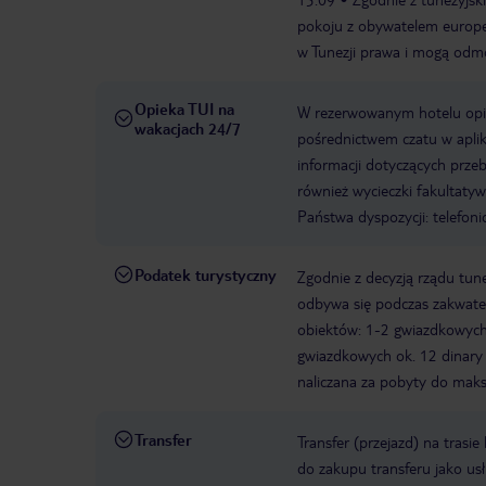
pokoju z obywatelem europej
w Tunezji prawa i mogą odmów
Opieka TUI na
W rezerwowanym hotelu opiek
wakacjach 24/7
pośrednictwem czatu w aplik
informacji dotyczących prze
również wycieczki fakultaty
Państwa dyspozycji: telefon
Podatek turystyczny
Zgodnie z decyzją rządu tune
odbywa się podczas zakwater
obiektów: 1-2 gwiazdkowych o
gwiazdkowych ok. 12 dinary 
naliczana za pobyty do maks
Transfer
Transfer (przejazd) na trasi
do zakupu transferu jako us