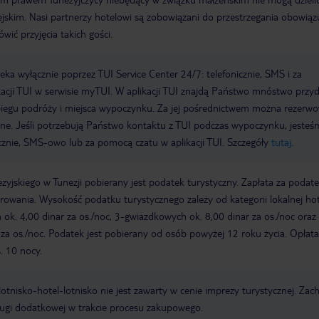
skim. Nasi partnerzy hotelowi są zobowiązani do przestrzegania obowiąz
ić przyjęcia takich gości.
a wyłącznie poprzez TUI Service Center 24/7: telefonicznie, SMS i za
acji TUI w serwisie myTUI. W aplikacji TUI znajdą Państwo mnóstwo przy
biegu podróży i miejsca wypoczynku. Za jej pośrednictwem można rezerw
wne. Jeśli potrzebują Państwo kontaktu z TUI podczas wypoczynku, jeste
icznie, SMS-owo lub za pomocą czatu w aplikacji TUI. Szczegóły
tutaj
.
zyjskiego w Tunezji pobierany jest podatek turystyczny. Zapłata za podat
owania. Wysokość podatku turystycznego zależy od kategorii lokalnej hot
k. 4,00 dinar za os./noc, 3-gwiazdkowych ok. 8,00 dinar za os./noc oraz 
za os./noc. Podatek jest pobierany od osób powyżej 12 roku życia. Opłata
. 10 nocy.
e lotnisko-hotel-lotnisko nie jest zawarty w cenie imprezy turystycznej. Za
ługi dodatkowej w trakcie procesu zakupowego.