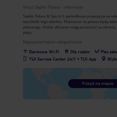
Vincci Saphir Palace
-
informacje
Saphir Palace & Spa to 5-gwiazdkowa propozycja na udan
wyróżniki tego obiektu. Plażowicze na pewno będą zado
plażowego. Osoby aktywne mogą poćwiczyć na siłowni, p
plaży.
Najpopularniejsze udogodnienia:
Darmowe Wi-Fi
Dla rodzin
Plac za
TUI Service Center 24/7 + TUI App
Wybó
Pokaż na mapie