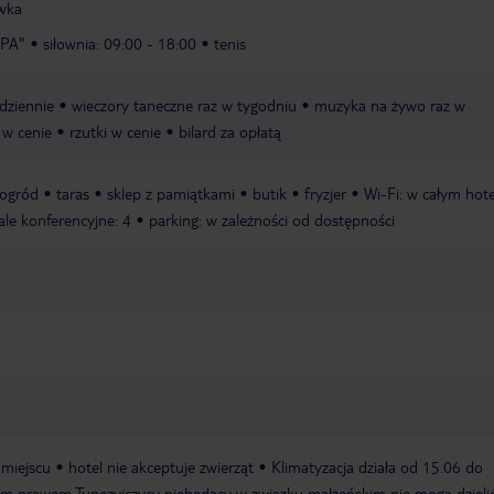
wka
SPA"
siłownia: 09:00 - 18:00
tenis
dziennie
wieczory taneczne raz w tygodniu
muzyka na żywo raz w
 w cenie
rzutki w cenie
bilard za opłatą
ogród
taras
sklep z pamiątkami
butik
fryzjer
Wi-Fi: w całym hote
ale konferencyjne: 4
parking: w zależności od dostępności
 miejscu
hotel nie akceptuje zwierząt
Klimatyzacja działa od 15.06 do
im prawem Tunezyjczycy niebędący w związku małżeńskim nie mogą dzieli