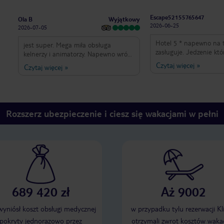
Escape52155765647
Wyjątkowy
Ola B
2026-06-25
2026-07-05
Hotel 5 * napewno na t
jest super. Mega miła obsługa
zasługuje. Jedzenie którego wcale nie
kelnerzy i animatorzy. Napewno wrócę
było , brak sztućców , b
jeszcze raz!!!
Czytaj więcej
»
Czytaj więcej
»
Stoliki nie uprzątnięte, 
można było tam zobaczy
paranoja , balustrady 
zardzewiałe , farba odc
zatkany przez cały poby
Rozszerz ubezpieczenie i ciesz się wakacjami w pełni
odpadający kran oraz 
którą dostałam w głowę . MASAKR
nikomu nie polecam tego
689 420 zł
Aż 9002
 wyniósł koszt obsługi medycznej
w przypadku tylu rezerwacji Kl
pokryty jednorazowo przez
otrzymali zwrot kosztów wakac