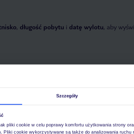
tnisko
,
długość pobytu
i
datę wylotu
, aby wyświe
etnia 2026
do
30 października 2026
Szczegóły
Dlaczego warto wybrać TUI?
ść
jak pliki cookie w celu poprawy komfortu użytkowania strony or
óży
Tylko u nas opieka na
10
m. Pliki cookie wykorzystywane są także do analizowania ruchu 
30 lat w Polsce