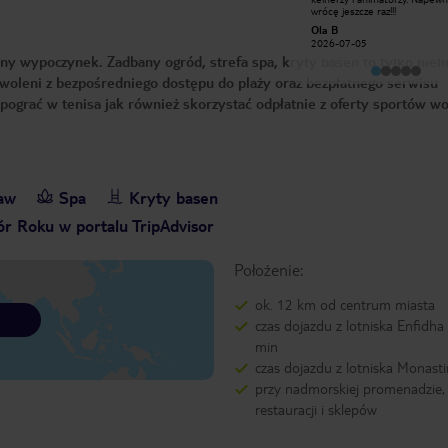
Ekipa obsługująca przy basenie
wrócę jeszcze raz!!!
razem z muzyką daje bardzo dużo
Jacek W
Ola B
rozrywki i puszcza super muzykę. Do
2026-06-04
2026-07-05
tego są wieczorki taneczne i karaoke
y wypoczynek. Zadbany ogród, strefa spa, kryty basen to tylko nieli
gdzie fajnie prowadzą. Obsługa na
stołówce miła a przede wszystkim
woleni z bezpośredniego dostępu do plaży oraz bezpłatnego serwisu
bardzo dobre jedzenie .Wielkie
pozdrowienia dla MIMI
ograć w tenisa jak również skorzystać odpłatnie z oferty sportów w
baw
Spa
Kryty basen
r Roku w portalu TripAdvisor
Położenie:
ok. 12 km od centrum miasta
czas dojazdu z lotniska Enfidha
min
czas dojazdu z lotniska Monasti
przy nadmorskiej promenadzie,
restauracji i sklepów