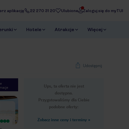
erz aplikację
22 270 31 20
Ulubione
Zaloguj się do myTUI
erunki
Hotele
Atrakcje
Więcej
Udostępnij
e
Ups, ta oferta nie jest
macje
1
/
22
dostępna.
Next slide
Przygotowaliśmy dla Ciebie
podobne oferty:
Zobacz inne ceny i terminy
»
Hotel 5 * napewno na tyle nie
Hotel masakra, jedzenie bardzo
zasługuje. Jedzenie którego wcale
ubogie, okrojone na maxa (herbaty
no