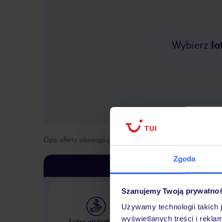
Wybierz
lo
Opis oferty obowiązuje dla wyjazdów w terminie
od
27 kwi
Zgoda
Szanujemy Twoją prywatno
Używamy technologii takich 
Największe biuro podr
wyświetlanych treści i rekla
Lider niskich cen