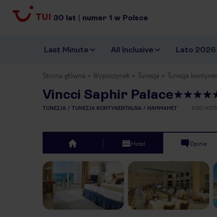
30
lat
|
numer
1
w Polsce
Last Minute
All Inclusive
Lato 2026
Strona główna
Wypoczynek
Tunezja
Tunezja kontyne
Vincci Saphir Palace
TUNEZJA
TUNEZJA KONTYNENTALNA
HAMMAMET
KOD HOT
Hotel
Opinie
top
Previous slide