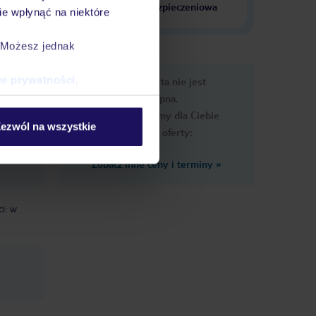
krajach
ubezpieczeniowa
e wpłynąć na niektóre
. Możesz jednak
e
ce prywatności
.
Ups, ta oferta nie jest
macje
dostępna.
Przygotowaliśmy dla Ciebie
ezwól na wszystkie
podobne oferty:
Zobacz inne ceny i terminy
»
ci: w