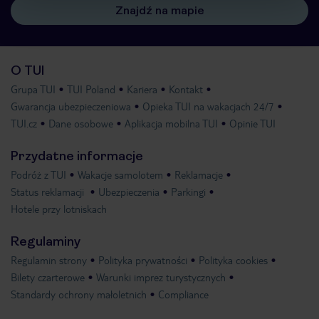
Znajdź na mapie
O TUI
Grupa TUI
TUI Poland
Kariera
Kontakt
Gwarancja ubezpieczeniowa
Opieka TUI na wakacjach 24/7
TUI.cz
Dane osobowe
Aplikacja mobilna TUI
Opinie TUI
Przydatne informacje
Podróż z TUI
Wakacje samolotem
Reklamacje
Status reklamacji
Ubezpieczenia
Parkingi
Hotele przy lotniskach
Regulaminy
Regulamin strony
Polityka prywatności
Polityka cookies
Bilety czarterowe
Warunki imprez turystycznych
Standardy ochrony małoletnich
Compliance