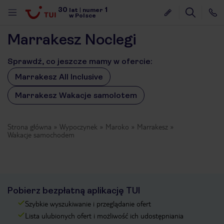
30
1
lat
|
numer
w Polsce
Marrakesz Noclegi
Sprawdź, co jeszcze mamy w ofercie:
Marrakesz All Inclusive
Marrakesz Wakacje samolotem
Strona główna
Wypoczynek
Maroko
Marrakesz
Wakacje samochodem
Pobierz bezpłatną aplikację TUI
Szybkie wyszukiwanie i przeglądanie ofert
nute
Lista ulubionych ofert i możliwość ich udostępniania