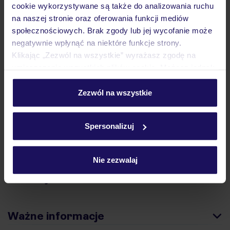
cookie wykorzystywane są także do analizowania ruchu
na naszej stronie oraz oferowania funkcji mediów
Hotel
społecznościowych. Brak zgody lub jej wycofanie może
negatywnie wpłynąć na niektóre funkcje strony.
Klikając „Zezwól na wszystkie” wyrażasz zgodę na
Opinie
umieszczenie wszystkich plików cookie. Możesz jednak
personalizować swój wybór wchodząc w zakładkę
„Szczegóły”
Zezwól na wszystkie
Pokoje
Szczegółowe informacje o plikach cookie znajdziesz
w
polityce plików cookies
oraz
polityce prywatności
.
Spersonalizuj
Wyżywienie
Nie zezwalaj
Atrakcje
Ważne informacje