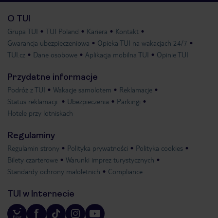
O TUI
Grupa TUI
TUI Poland
Kariera
Kontakt
Gwarancja ubezpieczeniowa
Opieka TUI na wakacjach 24/7
TUI.cz
Dane osobowe
Aplikacja mobilna TUI
Opinie TUI
Przydatne informacje
Podróż z TUI
Wakacje samolotem
Reklamacje
Status reklamacji
Ubezpieczenia
Parkingi
Hotele przy lotniskach
Regulaminy
Regulamin strony
Polityka prywatności
Polityka cookies
Bilety czarterowe
Warunki imprez turystycznych
Standardy ochrony małoletnich
Compliance
TUI w Internecie