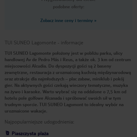
podobne oferty:
Zobacz inne ceny i terminy
»
TUI SUNEO Lagomonte
-
informacje
TUI SUNEO Lagomonte położony jest w pobliżu parku, ulicy
handlowej Av de Pedro Más i Reus, a także ok. 3 km od centrum
miejscowości Alcudia. Do dyspozycji gości są 2 baseny
zewnętrzne, restauracja z urozmaiconą kuchnią międzynarodową
oraz atrakcje dla najmłodszych – plac zabaw, miniklub i pokój
gier. Na aktywnych gości czekają wieczory tematyczne, muzyka
na żywo i karaoke. Warto wybrać się na oddalone o 7,5 km od
hotelu pole golfowe Alcanada i spróbować swoich sił w tym
trudnym sporcie. TUI SUNEO Lagomont to idealny wybór na
urozmaicone wakacje.
Najpopularniejsze udogodnienia:
Piaszczysta plaża