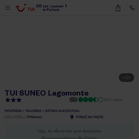
30
1
lat
|
numer
w Polsce
1
/
29
TUI SUNEO Lagomonte
(2911 opinii)
HISZPANIA
MAJORKA
ZATOKA ALKUDYJSKA
KOD HOTELU
PMI83062
POKAŻ NA MAPIE
Ups, ta oferta nie jest dostępna.
nute
Przygotowaliśmy dla Ciebie