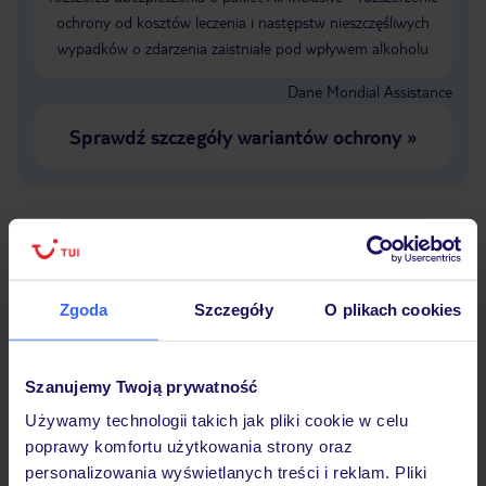
ochrony od kosztów leczenia i następstw nieszczęśliwych
wypadków o zdarzenia zaistniałe pod wpływem alkoholu
Dane Mondial Assistance
Sprawdź szczegóły wariantów ochrony
»
Dlaczego warto wybrać TUI?
Zgoda
Szczegóły
O plikach cookies
Lider niskich cen
Największe biuro
30 lat w P
Szanujemy Twoją prywatność
podróży w Polsce
Używamy technologii takich jak pliki cookie w celu
poprawy komfortu użytkowania strony oraz
personalizowania wyświetlanych treści i reklam. Pliki