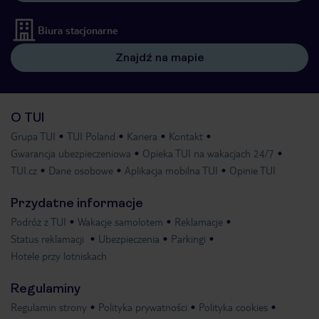
Biura stacjonarne
Znajdź na mapie
O TUI
Grupa TUI
TUI Poland
Kariera
Kontakt
Gwarancja ubezpieczeniowa
Opieka TUI na wakacjach 24/7
TUI.cz
Dane osobowe
Aplikacja mobilna TUI
Opinie TUI
Przydatne informacje
Podróż z TUI
Wakacje samolotem
Reklamacje
Status reklamacji
Ubezpieczenia
Parkingi
Hotele przy lotniskach
Regulaminy
Regulamin strony
Polityka prywatności
Polityka cookies