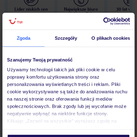
Lider niskich cen
Największe biuro
30 lat w P
podróży w Polsce
Zgoda
Szczegóły
O plikach cookies
Hotel
Szanujemy Twoją prywatność
Używamy technologii takich jak pliki cookie w celu
Opinie
poprawy komfortu użytkowania strony oraz
personalizowania wyświetlanych treści i reklam. Pliki
cookie wykorzystywane są także do analizowania ruchu
Pokoje
na naszej stronie oraz oferowania funkcji mediów
społecznościowych. Brak zgody lub jej wycofanie może
negatywnie wpłynąć na niektóre funkcje strony.
Klikając „Zezwól na wszystkie” wyrażasz zgodę na
Wyżywienie
umieszczenie wszystkich plików cookie. Możesz jednak
personalizować swój wybór wchodząc w zakładkę