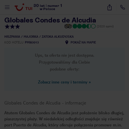
30
1
1
/
30
lat
|
numer
w Polsce
Globales Condes de Alcudia
(2020 opinii)
HISZPANIA
MAJORKA
ZATOKA ALKUDYJSKA
KOD HOTELU
PMI83013
POKAŻ NA MAPIE
Ups, ta oferta nie jest dostępna.
Przygotowaliśmy dla Ciebie
podobne oferty:
Zobacz inne ceny i terminy
»
Globales Condes de Alcudia
-
informacje
Atutem Globales Condes de Alcudia jest położenie blisko długiej,
piaszczystej plaży. W niedalekiej odległości znajduje się również
nute
port Puerto de Alcudia, który oferuje połączenia promowe m.in.