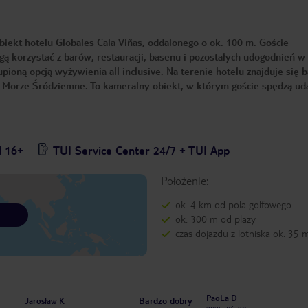
biekt hotelu Globales Cala Viñas, oddalonego o ok. 100 m. Goście
 korzystać z barów, restauracji, basenu i pozostałych udogodnień w
pioną opcją wyżywienia all inclusive. Na terenie hotelu znajduje się 
 Morze Śródziemne. To kameralny obiekt, w którym goście spędzą ud
l 16+
TUI Service Center 24/7 + TUI App
Położenie:
ok. 4 km od pola golfowego
ok. 300 m od plaży
czas dojazdu z lotniska ok. 35 
PaoLa D
Bardzo dobry
Jarosław K