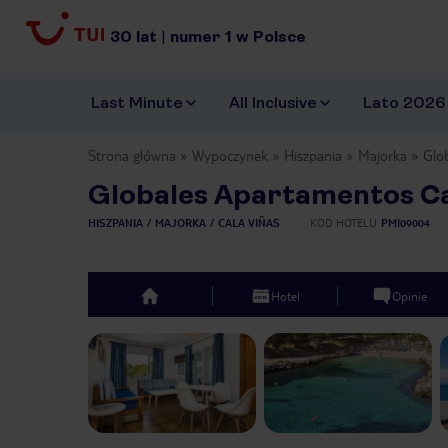
30
lat
|
numer
1
w Polsce
Last Minute
All Inclusive
Lato 2026
Strona główna
Wypoczynek
Hiszpania
Majorka
Glo
Globales Apartamentos Ca
HISZPANIA
MAJORKA
CALA VIÑAS
KOD HOTELU
PMI09004
Hotel
Opinie
top
Previous slide