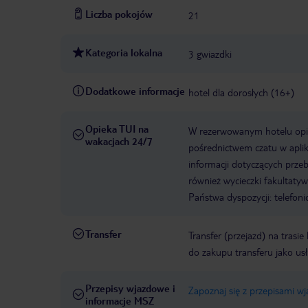
Liczba pokojów
21
Kategoria lokalna
3 gwiazdki
Dodatkowe informacje
hotel dla dorosłych (16+)
Opieka TUI na
W rezerwowanym hotelu opiek
wakacjach 24/7
pośrednictwem czatu w aplik
informacji dotyczących prze
również wycieczki fakultaty
Państwa dyspozycji: telefon
Transfer
Transfer (przejazd) na trasi
do zakupu transferu jako us
Przepisy wjazdowe i
Zapoznaj się z przepisami w
informacje MSZ