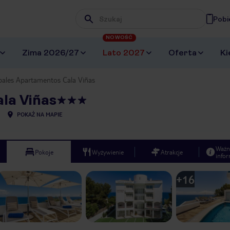
Pobi
Wpisz frazę, której szukasz
NOWOŚĆ
Zima 2026/27
Lato 2027
Oferta
Ki
bales Apartamentos Cala Viñas
la Viñas
POKAŻ NA MAPIE
Ważn
Pokoje
Wyżywienie
Atrakcje
infor
+
16