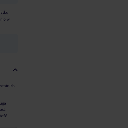
datku
dnio w
statnich
uga
ość
tość