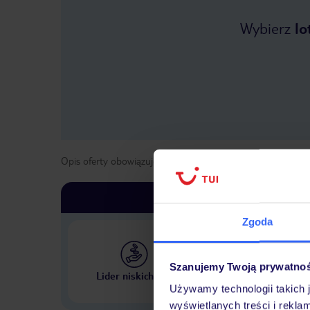
Wybierz
lo
Opis oferty obowiązuje dla wyjazdów w terminie
od
19 kwi
Zgoda
Szanujemy Twoją prywatno
Największe biuro podr
Lider niskich cen
w Polsce
Używamy technologii takich 
wyświetlanych treści i rekla