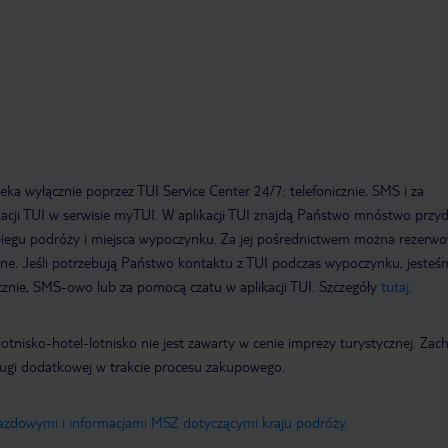
a wyłącznie poprzez TUI Service Center 24/7: telefonicznie, SMS i za
acji TUI w serwisie myTUI. W aplikacji TUI znajdą Państwo mnóstwo przy
biegu podróży i miejsca wypoczynku. Za jej pośrednictwem można rezerw
wne. Jeśli potrzebują Państwo kontaktu z TUI podczas wypoczynku, jeste
icznie, SMS-owo lub za pomocą czatu w aplikacji TUI. Szczegóły
tutaj
.
e lotnisko-hotel-lotnisko nie jest zawarty w cenie imprezy turystycznej. Za
ługi dodatkowej w trakcie procesu zakupowego.
jazdowymi i informacjami MSZ dotyczącymi kraju podróży
.