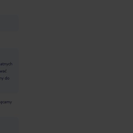
datnych
ować
śmy do
chęcamy