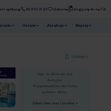
erz aplikację
22 270 31 20
Ulubione
Zaloguj się do myTUI
erunki
Hotele
Atrakcje
Więcej
Udostępnij
e
Ups, ta oferta nie jest
macje
1
/
22
dostępna.
Next slide
Przygotowaliśmy dla Ciebie
podobne oferty:
Zobacz inne ceny i terminy
»