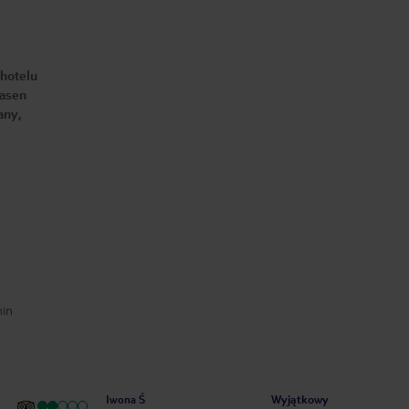
 hotelu
basen
any,
min
Wyjątkowy
Iwona Ś