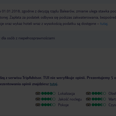
a 01.01.2018, zgodnie z decyzją rządu Balearów, zmianie ulega stawka po
żonej. Zapłata za podatek odbywa się podczas zakwaterowania, bezpośre
cje oraz wykaz hoteli wraz z wysokością podatku są dostępne –
tutaj
.
y dla osób z niepełnosprawnościami
zą z serwisu TripAdvisor. TUI nie weryfikuje opinii. Prezentujemy 5 o
rezentowania opinii znajdziesz
tutaj
.
Lokalizacja
Obsł
Jakość noclegu
Wart
Pokoje
Czys