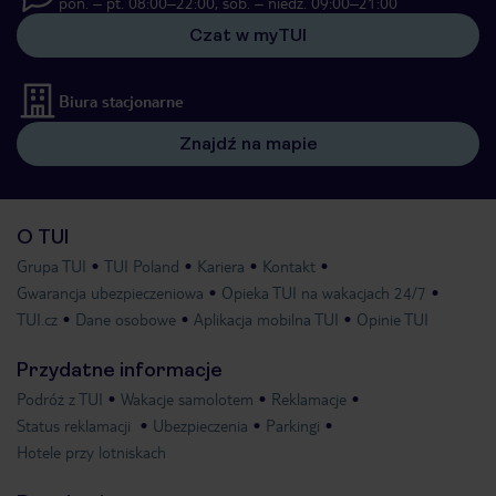
pon. – pt. 08:00–22:00, sob. – niedz. 09:00–21:00
Czat w myTUI
Biura stacjonarne
Znajdź na mapie
O TUI
Grupa TUI
TUI Poland
Kariera
Kontakt
Gwarancja ubezpieczeniowa
Opieka TUI na wakacjach 24/7
TUI.cz
Dane osobowe
Aplikacja mobilna TUI
Opinie TUI
Przydatne informacje
Podróż z TUI
Wakacje samolotem
Reklamacje
Status reklamacji
Ubezpieczenia
Parkingi
Hotele przy lotniskach