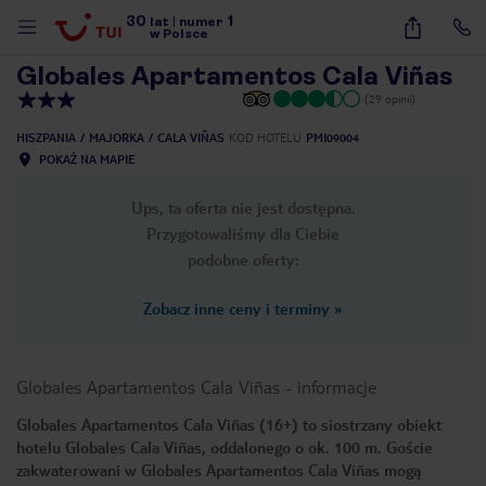
30
1
1
/
22
lat
|
numer
w Polsce
Globales Apartamentos Cala Viñas
(29 opinii)
HISZPANIA
MAJORKA
CALA VIÑAS
KOD HOTELU
PMI09004
POKAŻ NA MAPIE
Ups, ta oferta nie jest dostępna.
Przygotowaliśmy dla Ciebie
podobne oferty:
Zobacz inne ceny i terminy
»
Globales Apartamentos Cala Viñas
-
informacje
Globales Apartamentos Cala Viñas (16+) to siostrzany obiekt
hotelu Globales Cala Viñas, oddalonego o ok. 100 m. Goście
nute
zakwaterowani w Globales Apartamentos Cala Viñas mogą