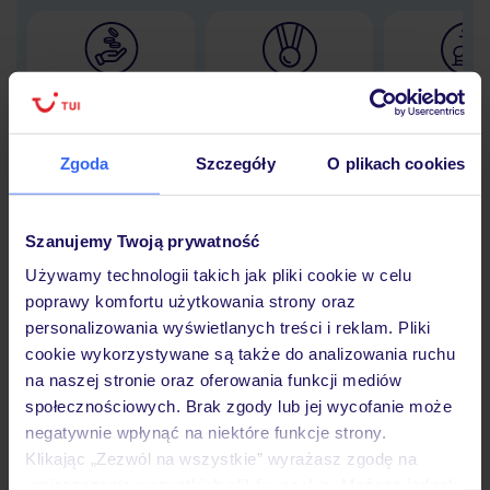
Lider niskich cen
Największe biuro
30 lat w P
podróży w Polsce
Zgoda
Szczegóły
O plikach cookies
Szanujemy Twoją prywatność
Hotel
Używamy technologii takich jak pliki cookie w celu
poprawy komfortu użytkowania strony oraz
Opinie
personalizowania wyświetlanych treści i reklam. Pliki
cookie wykorzystywane są także do analizowania ruchu
na naszej stronie oraz oferowania funkcji mediów
Pokoje
społecznościowych. Brak zgody lub jej wycofanie może
negatywnie wpłynąć na niektóre funkcje strony.
Klikając „Zezwól na wszystkie” wyrażasz zgodę na
umieszczenie wszystkich plików cookie. Możesz jednak