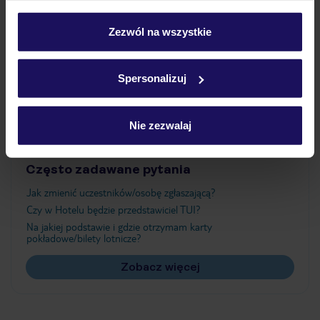
Wyżywienie
personalizować swój wybór wchodząc w zakładkę
„Szczegóły”
Zezwól na wszystkie
Szczegółowe informacje o plikach cookie znajdziesz
Atrakcje
w
polityce plików cookies
oraz
polityce prywatności
.
Spersonalizuj
Ważne informacje
Nie zezwalaj
Często zadawane pytania
Jak zmienić uczestników/osobę zgłaszającą?
Czy w Hotelu będzie przedstawiciel TUI?
Na jakiej podstawie i gdzie otrzymam karty
pokładowe/bilety lotnicze?
Zobacz więcej