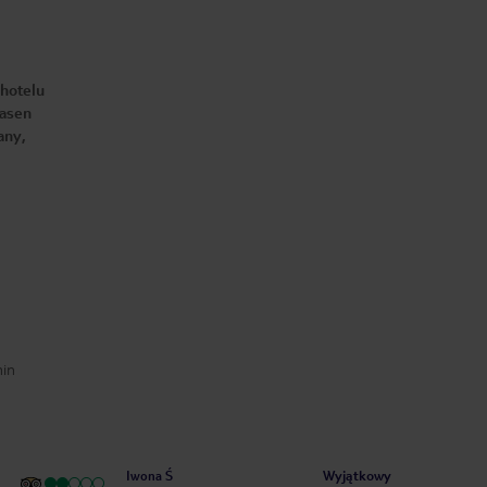
 hotelu
basen
any,
min
Wyjątkowy
Iwona Ś