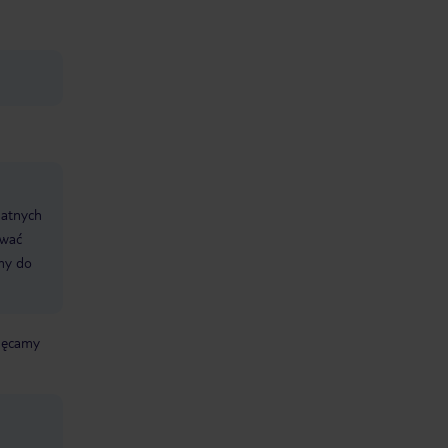
datnych
ować
śmy do
chęcamy