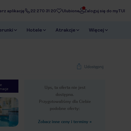
erz aplikację
22 270 31 20
Ulubione
Zaloguj się do myTUI
erunki
Hotele
Atrakcje
Więcej
Udostępnij
e
Ups, ta oferta nie jest
macje
1
/
22
dostępna.
Next slide
Przygotowaliśmy dla Ciebie
podobne oferty:
Zobacz inne ceny i terminy
»