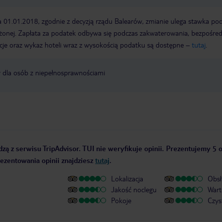
a 01.01.2018, zgodnie z decyzją rządu Balearów, zmianie ulega stawka po
żonej. Zapłata za podatek odbywa się podczas zakwaterowania, bezpośre
cje oraz wykaz hoteli wraz z wysokością podatku są dostępne –
tutaj
.
y dla osób z niepełnosprawnościami
zą z serwisu TripAdvisor. TUI nie weryfikuje opinii. Prezentujemy 5 o
rezentowania opinii znajdziesz
tutaj
.
Lokalizacja
Obsł
Jakość noclegu
Wart
Pokoje
Czys