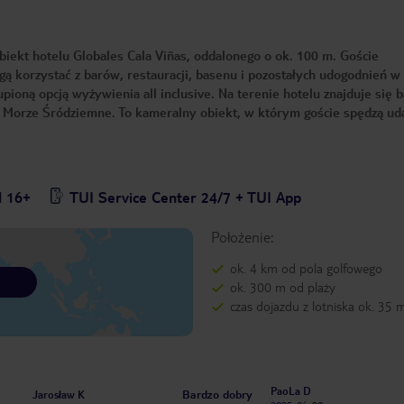
biekt hotelu Globales Cala Viñas, oddalonego o ok. 100 m. Goście
 korzystać z barów, restauracji, basenu i pozostałych udogodnień w
pioną opcją wyżywienia all inclusive. Na terenie hotelu znajduje się 
 Morze Śródziemne. To kameralny obiekt, w którym goście spędzą ud
l 16+
TUI Service Center 24/7 + TUI App
Położenie:
ok. 4 km od pola golfowego
ok. 300 m od plaży
czas dojazdu z lotniska ok. 35 
PaoLa D
Bardzo dobry
Jarosław K