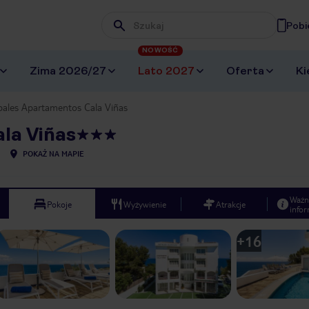
Pobi
Wpisz frazę, której szukasz
NOWOŚĆ
Zima 2026/27
Lato 2027
Oferta
Ki
bales Apartamentos Cala Viñas
la Viñas
POKAŻ NA MAPIE
Ważn
Pokoje
Wyżywienie
Atrakcje
infor
+
16