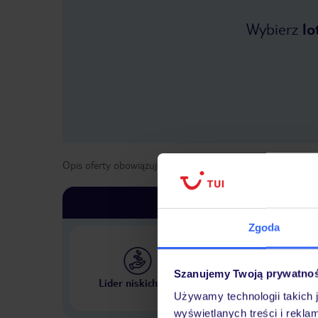
Wybierz
lo
Opis oferty obowiązuje dla wyjazdów w terminie
od
19 kwi
Zgoda
Szanujemy Twoją prywatno
Największe biuro podr
Lider niskich cen
w Polsce
Używamy technologii takich 
wyświetlanych treści i rekla