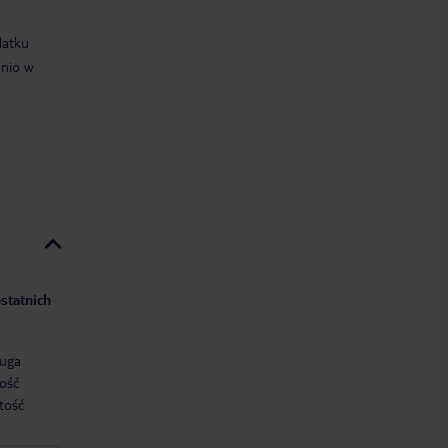
datku
dnio w
statnich
uga
ość
tość