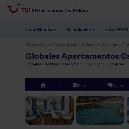
30
lat
|
numer
1
w Polsce
Last Minute
All Inclusive
Lato 2026
Strona główna
Wypoczynek
Hiszpania
Majorka
Glo
Globales Apartamentos Ca
HISZPANIA
MAJORKA
CALA VIÑAS
KOD HOTELU
PMI09004
Hotel
Opinie
top
Previous slide