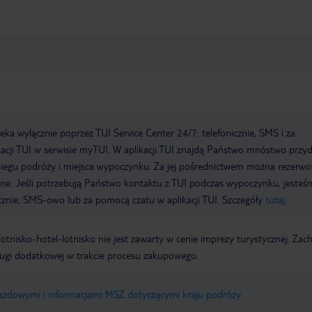
a wyłącznie poprzez TUI Service Center 24/7: telefonicznie, SMS i za
acji TUI w serwisie myTUI. W aplikacji TUI znajdą Państwo mnóstwo przy
biegu podróży i miejsca wypoczynku. Za jej pośrednictwem można rezerw
wne. Jeśli potrzebują Państwo kontaktu z TUI podczas wypoczynku, jeste
icznie, SMS-owo lub za pomocą czatu w aplikacji TUI. Szczegóły
tutaj
.
e lotnisko-hotel-lotnisko nie jest zawarty w cenie imprezy turystycznej. Za
ługi dodatkowej w trakcie procesu zakupowego.
jazdowymi i informacjami MSZ dotyczącymi kraju podróży
.