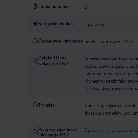
Liczba pokojów
21
Kategoria lokalna
3 gwiazdki
Dodatkowe informacje
hotel dla dorosłych (16+)
Opieka TUI na
W rezerwowanym hotelu opiek
wakacjach 24/7
pośrednictwem czatu w aplik
informacji dotyczących prze
również wycieczki fakultaty
Państwa dyspozycji: telefon
Transfer
Transfer (przejazd) na trasi
do zakupu transferu jako us
Przepisy wjazdowe i
Zapoznaj się z przepisami w
informacje MSZ