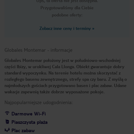
Ups, ta oferta nie jest dostępna.
Przygotowaliśmy dla Ciebie
podobne oferty:
Zobacz inne ceny i terminy
»
Globales Montemar
-
informacje
Globales Montemar położony jest w południowo-wschodniej
części Ibizy, w urokliwej Cala Llonga. Obiekt gwarantuje dobry
standard wypoczynku. Na terenie hotelu można skorzystać z
rozległego basenu zewnętrznego, strefy spa czy baru. Z myślą o
najmłodszych gościach przygotowano basen i plac zabaw. Udane
wakacje zapewnią także dobrze wyposażone pokoje.
Najpopularniejsze udogodnienia:
Darmowe Wi-Fi
Piaszczysta plaża
Plac zabaw