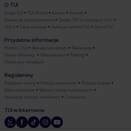
O TUI
Grupa TUI
TUI Poland
Kariera
Kontakt
Gwarancja ubezpieczeniowa
Opieka TUI na wakacjach 24/7
TUI.cz
Dane osobowe
Aplikacja mobilna TUI
Opinie TUI
Przydatne informacje
Podróż z TUI
Wakacje samolotem
Reklamacje
Status reklamacji
Ubezpieczenia
Parkingi
Hotele przy lotniskach
Regulaminy
Regulamin strony
Polityka prywatności
Polityka cookies
Bilety czarterowe
Warunki imprez turystycznych
Standardy ochrony małoletnich
Compliance
TUI w Internecie