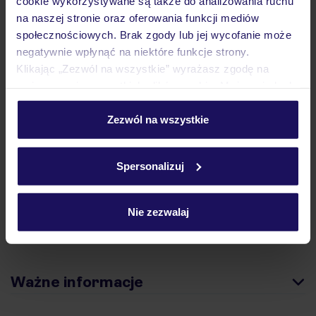
cookie wykorzystywane są także do analizowania ruchu
na naszej stronie oraz oferowania funkcji mediów
Hotel
społecznościowych. Brak zgody lub jej wycofanie może
negatywnie wpłynąć na niektóre funkcje strony.
Klikając „Zezwól na wszystkie” wyrażasz zgodę na
Opinie
umieszczenie wszystkich plików cookie. Możesz jednak
personalizować swój wybór wchodząc w zakładkę
„Szczegóły”
Zezwól na wszystkie
Pokoje
Szczegółowe informacje o plikach cookie znajdziesz
w
polityce plików cookies
oraz
polityce prywatności
.
Spersonalizuj
Wyżywienie
Nie zezwalaj
Atrakcje
Ważne informacje