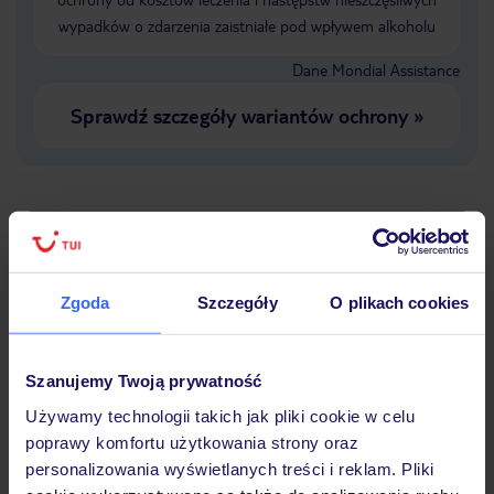
wypadków o zdarzenia zaistniałe pod wpływem alkoholu
Dane Mondial Assistance
Sprawdź szczegóły wariantów ochrony
»
Dlaczego warto wybrać TUI?
Zgoda
Szczegóły
O plikach cookies
Lider niskich cen
Największe biuro
30 lat w P
podróży w Polsce
Szanujemy Twoją prywatność
Używamy technologii takich jak pliki cookie w celu
poprawy komfortu użytkowania strony oraz
personalizowania wyświetlanych treści i reklam. Pliki