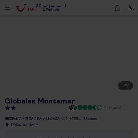
30
1
lat
|
numer
w Polsce
1
/
70
Globales Montemar
(1417 opinii)
HISZPANIA
IBIZA
CALA LLONGA
KOD HOTELU
IBZ36008
POKAŻ NA MAPIE
nute