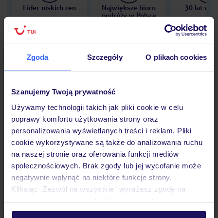
Lider niskich cen
Największe biuro
30 lat w P
podróży w Polsce
Zgoda
Szczegóły
O plikach cookies
Hotel
Szanujemy Twoją prywatność
Używamy technologii takich jak pliki cookie w celu
Opinie
poprawy komfortu użytkowania strony oraz
personalizowania wyświetlanych treści i reklam. Pliki
cookie wykorzystywane są także do analizowania ruchu
Pokoje
na naszej stronie oraz oferowania funkcji mediów
społecznościowych. Brak zgody lub jej wycofanie może
negatywnie wpłynąć na niektóre funkcje strony.
Wyżywienie
Klikając „Zezwól na wszystkie” wyrażasz zgodę na
umieszczenie wszystkich plików cookie. Możesz jednak
personalizować swój wybór wchodząc w zakładkę