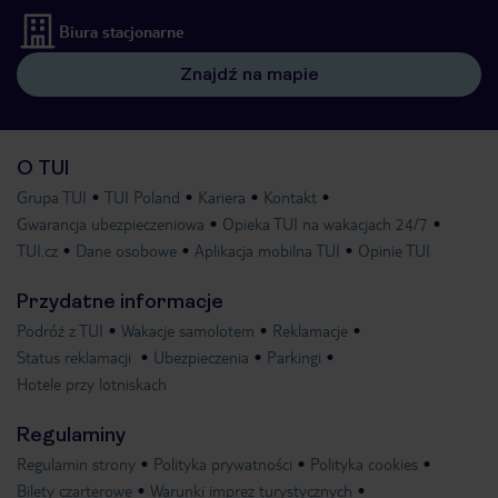
Biura stacjonarne
Znajdź na mapie
O TUI
Grupa TUI
TUI Poland
Kariera
Kontakt
Gwarancja ubezpieczeniowa
Opieka TUI na wakacjach 24/7
TUI.cz
Dane osobowe
Aplikacja mobilna TUI
Opinie TUI
Przydatne informacje
Podróż z TUI
Wakacje samolotem
Reklamacje
Status reklamacji
Ubezpieczenia
Parkingi
Hotele przy lotniskach
Regulaminy
Regulamin strony
Polityka prywatności
Polityka cookies
Bilety czarterowe
Warunki imprez turystycznych