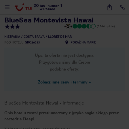
30
1
1
/
32
lat
|
numer
w Polsce
BlueSea Montevista Hawai
(2244 opinie)
HISZPANIA
COSTA BRAVA
LLORET DE MAR
KOD HOTELU
GRO26213
POKAŻ NA MAPIE
Ups, ta oferta nie jest dostępna.
Przygotowaliśmy dla Ciebie
podobne oferty:
Zobacz inne ceny i terminy
»
BlueSea Montevista Hawai
-
informacje
Opis hotelu został przetłumaczony z języka angielskiego przez
narzędzie DeepL
nute
Najpopularniejsze udogodnienia: