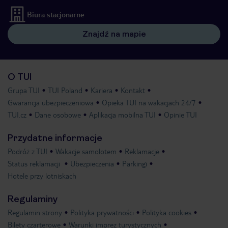
Biura stacjonarne
Znajdź na mapie
O TUI
Grupa TUI
TUI Poland
Kariera
Kontakt
Gwarancja ubezpieczeniowa
Opieka TUI na wakacjach 24/7
TUI.cz
Dane osobowe
Aplikacja mobilna TUI
Opinie TUI
Przydatne informacje
Podróż z TUI
Wakacje samolotem
Reklamacje
Status reklamacji
Ubezpieczenia
Parkingi
Hotele przy lotniskach
Regulaminy
Regulamin strony
Polityka prywatności
Polityka cookies
Bilety czarterowe
Warunki imprez turystycznych