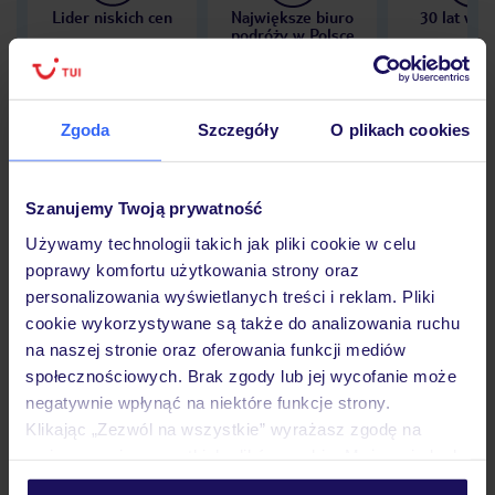
Lider niskich cen
Największe biuro
30 lat w P
podróży w Polsce
Zgoda
Szczegóły
O plikach cookies
Hotel
Szanujemy Twoją prywatność
Używamy technologii takich jak pliki cookie w celu
Opinie
poprawy komfortu użytkowania strony oraz
personalizowania wyświetlanych treści i reklam. Pliki
cookie wykorzystywane są także do analizowania ruchu
Pokoje
na naszej stronie oraz oferowania funkcji mediów
społecznościowych. Brak zgody lub jej wycofanie może
negatywnie wpłynąć na niektóre funkcje strony.
Wyżywienie
Klikając „Zezwól na wszystkie” wyrażasz zgodę na
umieszczenie wszystkich plików cookie. Możesz jednak
personalizować swój wybór wchodząc w zakładkę