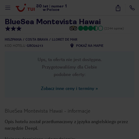
30
1
1
/
32
lat
|
numer
w Polsce
BlueSea Montevista Hawai
(2244 opinie)
HISZPANIA
COSTA BRAVA
LLORET DE MAR
KOD HOTELU
GRO26213
POKAŻ NA MAPIE
Ups, ta oferta nie jest dostępna.
Przygotowaliśmy dla Ciebie
podobne oferty:
Zobacz inne ceny i terminy
»
BlueSea Montevista Hawai
-
informacje
Opis hotelu został przetłumaczony z języka angielskiego przez
narzędzie DeepL
nute
Najpopularniejsze udogodnienia: