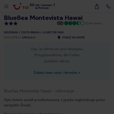
30
1
1
/
32
lat
|
numer
w Polsce
BlueSea Montevista Hawai
(2244 opinie)
HISZPANIA
COSTA BRAVA
LLORET DE MAR
KOD HOTELU
GRO26213
POKAŻ NA MAPIE
Ups, ta oferta nie jest dostępna.
Przygotowaliśmy dla Ciebie
podobne oferty:
Zobacz inne ceny i terminy
»
BlueSea Montevista Hawai
-
informacje
Opis hotelu został przetłumaczony z języka angielskiego przez
narzędzie DeepL
nute
Najpopularniejsze udogodnienia: