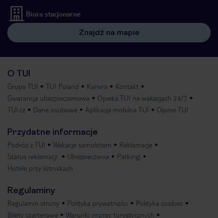
Biura stacjonarne
Znajdź na mapie
O TUI
Grupa TUI
TUI Poland
Kariera
Kontakt
Gwarancja ubezpieczeniowa
Opieka TUI na wakacjach 24/7
TUI.cz
Dane osobowe
Aplikacja mobilna TUI
Opinie TUI
Przydatne informacje
Podróż z TUI
Wakacje samolotem
Reklamacje
Status reklamacji
Ubezpieczenia
Parkingi
Hotele przy lotniskach
Regulaminy
Regulamin strony
Polityka prywatności
Polityka cookies
Bilety czarterowe
Warunki imprez turystycznych