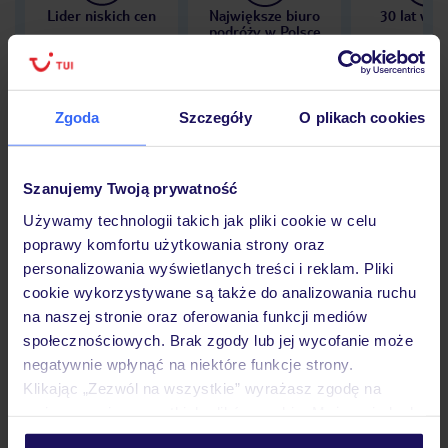
Lider niskich cen
Największe biuro
30 lat w P
podróży w Polsce
Zgoda
Szczegóły
O plikach cookies
Hotel
Szanujemy Twoją prywatność
Używamy technologii takich jak pliki cookie w celu
Opinie
poprawy komfortu użytkowania strony oraz
personalizowania wyświetlanych treści i reklam. Pliki
cookie wykorzystywane są także do analizowania ruchu
Pokoje
na naszej stronie oraz oferowania funkcji mediów
społecznościowych. Brak zgody lub jej wycofanie może
negatywnie wpłynąć na niektóre funkcje strony.
Wyżywienie
Klikając „Zezwól na wszystkie” wyrażasz zgodę na
umieszczenie wszystkich plików cookie. Możesz jednak
personalizować swój wybór wchodząc w zakładkę