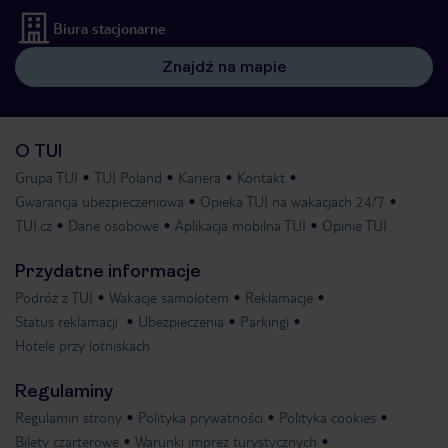
Biura stacjonarne
Znajdź na mapie
O TUI
Grupa TUI
TUI Poland
Kariera
Kontakt
Gwarancja ubezpieczeniowa
Opieka TUI na wakacjach 24/7
TUI.cz
Dane osobowe
Aplikacja mobilna TUI
Opinie TUI
Przydatne informacje
Podróż z TUI
Wakacje samolotem
Reklamacje
Status reklamacji
Ubezpieczenia
Parkingi
Hotele przy lotniskach
Regulaminy
Regulamin strony
Polityka prywatności
Polityka cookies
Bilety czarterowe
Warunki imprez turystycznych