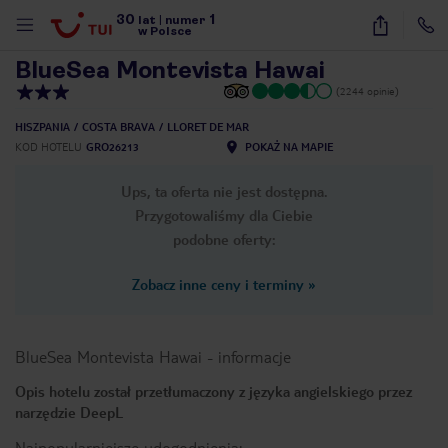
30
1
1
/
32
lat
|
numer
w Polsce
BlueSea Montevista Hawai
(2244 opinie)
HISZPANIA
COSTA BRAVA
LLORET DE MAR
KOD HOTELU
GRO26213
POKAŻ NA MAPIE
Ups, ta oferta nie jest dostępna.
Przygotowaliśmy dla Ciebie
podobne oferty:
Zobacz inne ceny i terminy
»
BlueSea Montevista Hawai
-
informacje
Opis hotelu został przetłumaczony z języka angielskiego przez
narzędzie DeepL
nute
Najpopularniejsze udogodnienia: