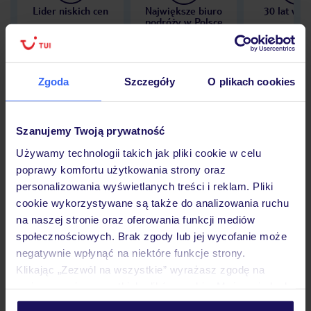
Lider niskich cen
Największe biuro
30 lat w P
podróży w Polsce
Zgoda
Szczegóły
O plikach cookies
Hotel
Szanujemy Twoją prywatność
Używamy technologii takich jak pliki cookie w celu
Opinie
poprawy komfortu użytkowania strony oraz
personalizowania wyświetlanych treści i reklam. Pliki
cookie wykorzystywane są także do analizowania ruchu
Pokoje
na naszej stronie oraz oferowania funkcji mediów
społecznościowych. Brak zgody lub jej wycofanie może
negatywnie wpłynąć na niektóre funkcje strony.
Wyżywienie
Klikając „Zezwól na wszystkie” wyrażasz zgodę na
umieszczenie wszystkich plików cookie. Możesz jednak
personalizować swój wybór wchodząc w zakładkę