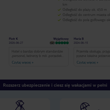
km
Odległość do plaży ok. 450 m
Odległość do centrum miasta o
Odległość do pola golfowego o
Wyjątkowy
Piotr K
Maria B
2026-06-27
2024-06-15
Hotel o bardzo dobrym standardzie
Przemiła obsługa, przyj
,personel, kelnerzy b mili ,porzadek
pyszne lokalne jedzeni
,uprzejmość blisko morza ,widoki
hotel. Codzienne sprząt
Czytaj więcej
»
Czytaj więcej
»
przpiekne
wymiana ręczników. Bas
bilard. Ceny przystępn
szeroka plaża z promen
kafejki i nocne kluby. O
piękna.
Rozszerz ubezpieczenie i ciesz się wakacjami w pełni