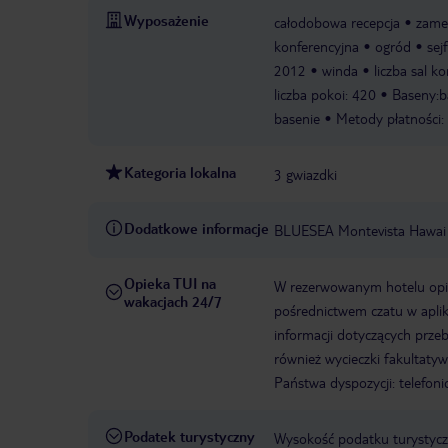
Wyposażenie
całodobowa recepcja
zame
konferencyjna
ogród
sej
2012
winda
liczba sal k
liczba pokoi: 420
Baseny:ba
basenie
Metody płatności:
Kategoria lokalna
3 gwiazdki
Dodatkowe informacje
BLUESEA Montevista Hawai
Opieka TUI na
W rezerwowanym hotelu opiek
wakacjach 24/7
pośrednictwem czatu w aplik
informacji dotyczących prze
również wycieczki fakultaty
Państwa dyspozycji: telefon
Podatek turystyczny
Wysokość podatku turystyczn