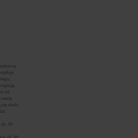
 położony
znajduje
klepy,
znajdują
em od
 siecią
 się około
sta
 ok. 30
nie ok. 90