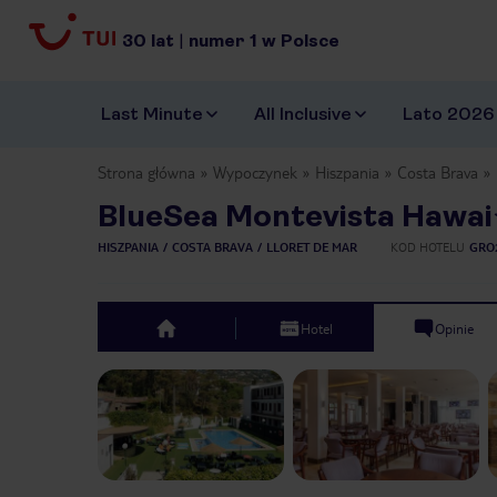
30
lat
|
numer
1
w Polsce
Last Minute
All Inclusive
Lato 2026
Strona główna
Wypoczynek
Hiszpania
Costa Brava
BlueSea Montevista Hawai
HISZPANIA
COSTA BRAVA
LLORET DE MAR
KOD HOTELU
GRO
Hotel
Opinie
top
Previous slide