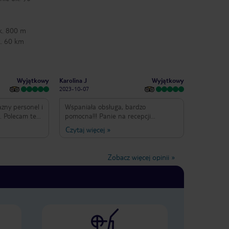
k. 800 m
k. 60 km
Wyjątkowy
Wyjątkowy
Karolina J
2023-10-07
azny personel i
Wspaniała obsługa, bardzo
e. Polecam ten
pomocna!!! Panie na recepcji
anie i
"rewelacja ". Polecam wszystkim!!!!
Czytaj więcej
»
en, bar,
Bardzo dobre śniadania, weseli ludzie
e. W pobliżu
i co tu więcej mówić??? Cudowne
adą oraz bary,
walacje w październiku ;) zapraszamy
Zobacz więcej opinii
»
kolica ciekawa i
i cieszcie się słońcem