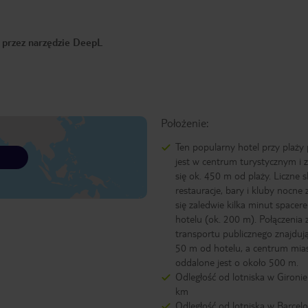
o przez narzędzie DeepL
Położenie:
Ten popularny hotel przy plaży
jest w centrum turystycznym i 
się ok. 450 m od plaży. Liczne s
restauracje, bary i kluby nocne 
się zaledwie kilka minut spacer
hotelu (ok. 200 m). Połączenia z
transportu publicznego znajdują
50 m od hotelu, a centrum mia
oddalone jest o około 500 m.
Odległość od lotniska w Gironie
km
Odległość od lotniska w Barcelo