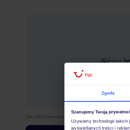
Wybierz
lo
Zgoda
Szanujemy Twoją prywatno
Opis oferty obowiązuje dla wyjazdów w terminie
od
1 kwie
Używamy technologii takich 
wyświetlanych treści i rekla