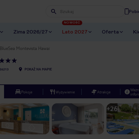
Pobi
Wpisz frazę, której szukasz
NOWOŚĆ
Zima 2026/27
Lato 2027
Oferta
Ki
BlueSea Montevista Hawai
26213
POKAŻ NA MAPIE
Ważn
Pokoje
Wyżywienie
Atrakcje
infor
+
26