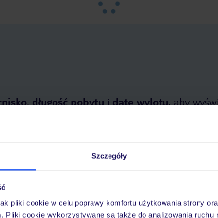
tnisko
,
długość pobytu
i
datę wylotu
, aby wyświe
Szczegóły
ść
tnia 2026
do
31 października 2026
jak pliki cookie w celu poprawy komfortu użytkowania strony or
m. Pliki cookie wykorzystywane są także do analizowania ruchu 