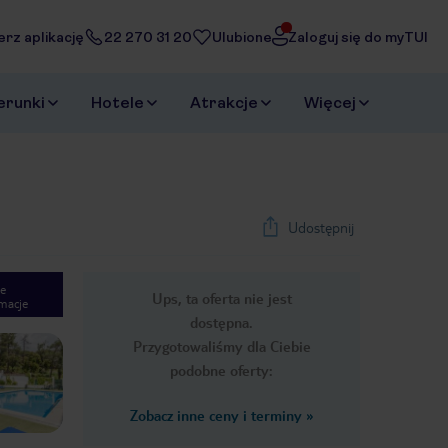
erz aplikację
22 270 31 20
Ulubione
Zaloguj się do myTUI
erunki
Hotele
Atrakcje
Więcej
Udostępnij
e
Ups, ta oferta nie jest
macje
1
/
32
dostępna.
Next slide
Przygotowaliśmy dla Ciebie
podobne oferty:
Zobacz inne ceny i terminy
»