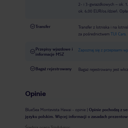
2- i 3-gwiazdkowych – ok. 1
ok. 6,00 EUR/os./dzień. Opła
Transfer
Transfer z lotniska i na l
za pośrednictwem
TUI Cars.
Przepisy wjazdowe i
Zapoznaj się z przepisami w
informacje MSZ
Bagaż rejestrowany
Bagaż rejestrowany jest wlic
Opinie
BlueSea Montevista Hawai
-
opinie
|
Opinie pochodzą z ser
języku polskim. Więcej informacji o zasadach prezentowa
Średnia ocena TripAdvisor: