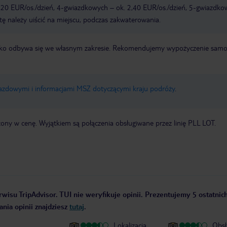
,20 EUR/os./dzień, 4-gwiazdkowych – ok. 2,40 EUR/os./dzień, 5-gwiazdko
tę należy uiścić na miejscu, podczas zakwaterowania.
otnisko odbywa się we własnym zakresie. Rekomendujemy wypożyczenie sa
jazdowymi i informacjami MSZ dotyczącymi kraju podróży
.
zony w cenę. Wyjątkiem są połączenia obsługiwane przez linię PLL LOT.
wisu TripAdvisor. TUI nie weryfikuje opinii. Prezentujemy 5 ostatnich
nia opinii znajdziesz
tutaj
.
Lokalizacja
Obsł