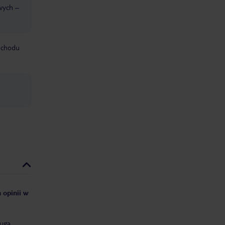
wych –
mochodu
 opinii w
uga