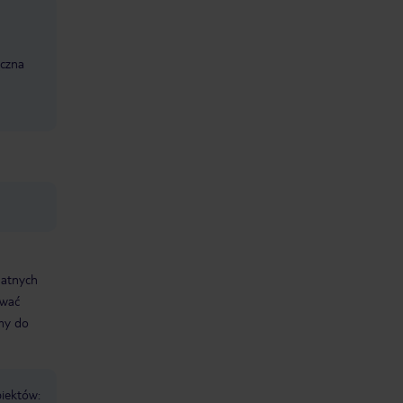
czna
datnych
ować
śmy do
biektów: