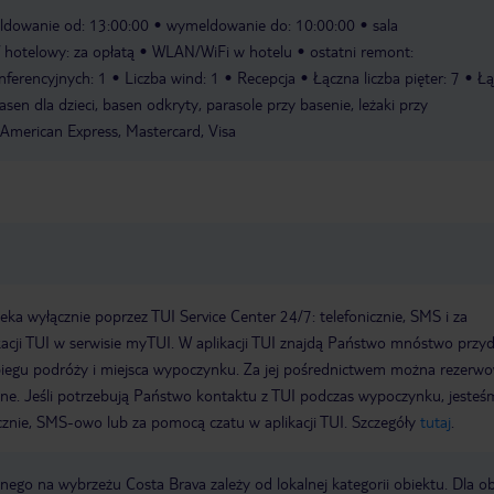
ldowanie od: 13:00:00
wymeldowanie do: 10:00:00
sala
f hotelowy: za opłatą
WLAN/WiFi w hotelu
ostatni remont:
onferencyjnych: 1
Liczba wind: 1
Recepcja
Łączna liczba pięter: 7
Łą
sen dla dzieci, basen odkryty, parasole przy basenie, leżaki przy
 American Express, Mastercard, Visa
a wyłącznie poprzez TUI Service Center 24/7: telefonicznie, SMS i za
acji TUI w serwisie myTUI. W aplikacji TUI znajdą Państwo mnóstwo przy
biegu podróży i miejsca wypoczynku. Za jej pośrednictwem można rezerw
wne. Jeśli potrzebują Państwo kontaktu z TUI podczas wypoczynku, jeste
icznie, SMS-owo lub za pomocą czatu w aplikacji TUI. Szczegóły
tutaj
.
ego na wybrzeżu Costa Brava zależy od lokalnej kategorii obiektu. Dla o