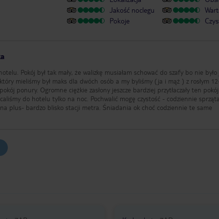
Jakość noclegu
Wart
Pokoje
Czys
ka
otelu. Pokój był tak mały, że walizkę musiałam schować do szafy bo nie było 
 który mieliśmy był maks dla dwóch osób a my byliśmy (ja i mąż ) z rosłym 12
pokój ponury. Ogromne ciężkie zasłony jeszcze bardziej przytłaczały ten pokój
caliśmy do hotelu tylko na noc. Pochwalić mogę czystość - codziennie sprząt
na plus- bardzo blisko stacji metra. Śniadania ok choć codziennie te same