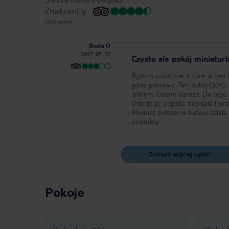
Znakomity
(620 opinii)
Beata O
2017-05-22
Czysto ale pokój miniatur
Byliśmy rodzinnie 4 noce w tym h
gdzie postawić. Ten pokój (301),
latkiem. Ciasno bardzo. Do tego 
Dobrze ze pogoda dopisała i wra
Również położenie hotelu działa 
produkty.
Zobacz więcej opinii
Pokoje