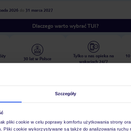
opada 2026
do
31 marca 2027
Dlaczego warto wybrać TUI?
óży
Tylko u nas opieka na
10
30 lat w Polsce
wakacjach 24/7
Ważn
Pokoje
Wyżywienie
Atrakcje
Szczegóły
infor
ść
jak pliki cookie w celu poprawy komfortu użytkowania strony or
m. Pliki cookie wykorzystywane są także do analizowania ruchu 