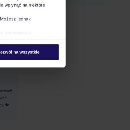
e wpłynąć na niektóre
. Możesz jednak
ce prywatności
.
ezwól na wszystkie
datnych
ować
śmy do