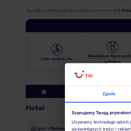
Opis oferty obowiązuje dla wyjazdów w terminie
od
1 list
Największe biuro podr
Lider niskich cen
w Polsce
Hotel
Opinie
top
Zgoda
Hotel
Szanujemy Twoją prywatno
Używamy technologii takich 
Sport i Wellness
Wypożyczalnia rowerów
wyświetlanych treści i rekla