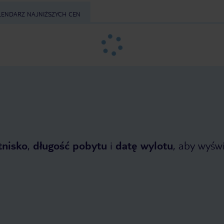
LENDARZ NAJNIŻSZYCH CEN
tnisko
,
długość pobytu
i
datę wylotu
, aby wyświe