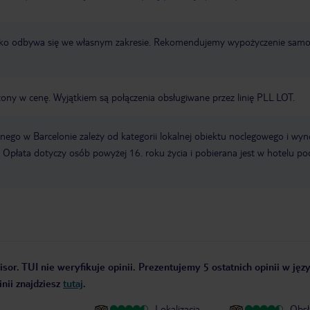
otnisko odbywa się we własnym zakresie. Rekomendujemy wypożyczenie sa
zony w cenę. Wyjątkiem są połączenia obsługiwane przez linię PLL LOT.
ego w Barcelonie zależy od kategorii lokalnej obiektu noclegowego i wyn
 Opłata dotyczy osób powyżej 16. roku życia i pobierana jest w hotelu po
sor. TUI nie weryfikuje opinii. Prezentujemy 5 ostatnich opinii w jęz
nii znajdziesz
tutaj
.
Lokalizacja
Obsł