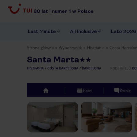
30
lat
|
numer
1
w Polsce
Last Minute
All Inclusive
Lato 2026
Strona główna
Wypoczynek
Hiszpania
Costa Barcelo
Santa Marta
HISZPANIA
COSTA BARCELONA
BARCELONA
KOD HOTELU
BC
Hotel
Opinie
top
Previous slide