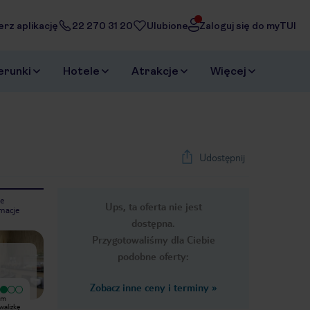
erz aplikację
22 270 31 20
Ulubione
Zaloguj się do myTUI
erunki
Hotele
Atrakcje
Więcej
Udostępnij
e
Ups, ta oferta nie jest
macje
1
/
49
dostępna.
Next slide
Przygotowaliśmy dla Ciebie
podobne oferty:
Zobacz inne ceny i terminy
»
ym
Byliśmy rodzinnie 4 noce w tym
walizkę
hotelu. Pokój był tak mały, że walizkę