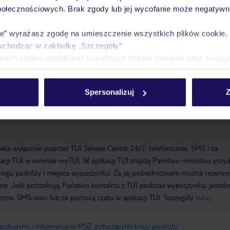
połecznościowych. Brak zgody lub jej wycofanie może negatywni
Parking: płatny
Zameldowanie od: 15:00:00
Wymeldowanie do:
ie” wyrażasz zgodę na umieszczenie wszystkich plików cookie
elu: 1920
Sejf hotelowy
Wi-Fi w hotelu
Ostatni gruntowny remont:
wchodząc w zakładkę „Szczegóły”
: 1
Łączna liczba pięter: 6
Łączna liczba pokoi: 66
Formy płatności:
ikach cookie znajdziesz w
polityce plików cookies
oraz
polity
ub, EC Maestro, Mastercard, Visa
Spersonalizuj
Z
a wyłącznie poprzez TUI Service Center 24/7: telefonicznie, SMS i za
acji TUI w serwisie myTUI. W aplikacji TUI znajdą Państwo mnóstwo przy
biegu podróży i miejsca wypoczynku. Za jej pośrednictwem można rezerw
wne. Jeśli potrzebują Państwo kontaktu z TUI podczas wypoczynku, jeste
icznie, SMS-owo lub za pomocą czatu w aplikacji TUI. Szczegóły
tutaj
.
jazdowymi i informacjami MSZ dotyczącymi kraju podróży
.