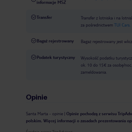
informacje MSZ
Transfer
Transfer z lotniska i na l
za pośrednictwem
TUI Cars.
Bagaż rejestrowany
Bagaż rejestrowany jest wlic
Podatek turystyczny
Wysokość podatku turystyczn
ok. 10 do 15€ za osobę/noc.
zameldowania.
Opinie
Santa Marta
-
opinie
|
Opinie pochodzą z serwisu TripAdvi
polskim. Więcej informacji o zasadach prezentowania opi
Średnia ocena TripAdvisor: