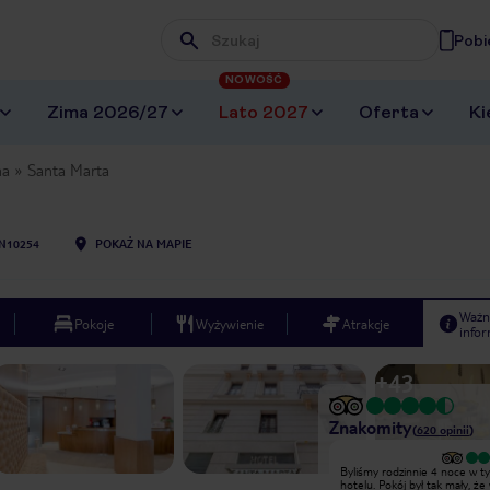
Pobi
Wpisz frazę, której szukasz
NOWOŚĆ
Zima 2026/27
Lato 2027
Oferta
Ki
na
Santa Marta
N10254
POKAŻ NA MAPIE
Ważn
Pokoje
Wyżywienie
Atrakcje
infor
+
43
Znakomity
(
620
opinii
)
Byliśmy rodzinnie 4 noce w tym
Byliśmy rodzinnie 4 noce w t
hotelu. Pokój był tak mały, że walizkę
hotelu. Pokój był tak mały, że 