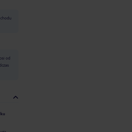
mochodu
osi od
dczas
yku
uga