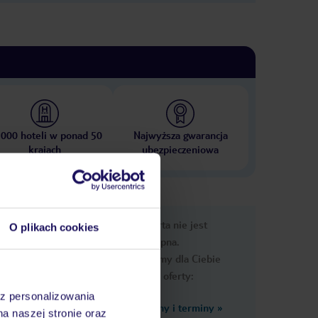
 000 hoteli w ponad 50
Najwyższa gwarancja
krajach
ubezpieczeniowa
e
Ups, ta oferta nie jest
O plikach cookies
macje
dostępna.
Przygotowaliśmy dla Ciebie
podobne oferty:
az personalizowania
Zobacz inne ceny i terminy
»
na naszej stronie oraz