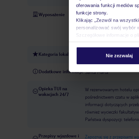
oferowania funkcji mediów s
funkcje strony.
Wyposażenie
Recepcja czynna całą dobę
Klikając „Zezwól na wszystk
12:00:00
Rok otwarcia hot
personalizować swój wybór 
1992
Winda
Liczba wind
Szczegółowe informacje o pl
American Express, Diners Cl
Kategoria lokalna
2 gwiazdki
Nie zezwalaj
Dodatkowe informacje
Santa Marta
Opieka TUI na
W rezerwowanym hotelu opiek
wakacjach 24/7
pośrednictwem czatu w aplik
informacji dotyczących prze
również wycieczki fakultaty
Państwa dyspozycji: telefon
Przepisy wjazdowe i
Zapoznaj się z przepisami w