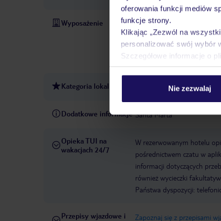
oferowania funkcji mediów s
funkcje strony.
Wyposażenie
Recepcja czynna całą dobę
Klikając „Zezwól na wszystk
12:00:00
Rok otwarcia hot
personalizować swój wybór 
1992
Winda
Liczba wind
Szczegółowe informacje o pl
American Express, Diners Cl
Kategoria lokalna
2 gwiazdki
Nie zezwalaj
Dodatkowe informacje
Santa Marta
Opieka TUI na
W rezerwowanym hotelu opiek
wakacjach 24/7
pośrednictwem czatu w aplik
informacji dotyczących prze
również wycieczki fakultaty
Państwa dyspozycji: telefon
Przepisy wjazdowe i
Zapoznaj się z przepisami w