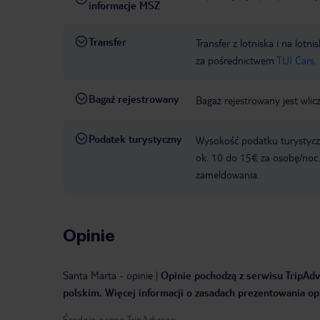
informacje MSZ
Transfer
Transfer z lotniska i na l
za pośrednictwem
TUI Cars.
Bagaż rejestrowany
Bagaż rejestrowany jest wlic
Podatek turystyczny
Wysokość podatku turystyczn
ok. 10 do 15€ za osobę/noc.
zameldowania.
Opinie
Santa Marta
-
opinie
|
Opinie pochodzą z serwisu TripAdvi
polskim. Więcej informacji o zasadach prezentowania opi
Średnia ocena TripAdvisor: