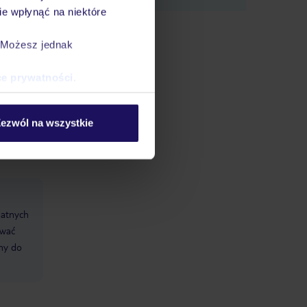
e wpłynąć na niektóre
. Możesz jednak
ce prywatności
.
ezwól na wszystkie
datnych
ować
śmy do