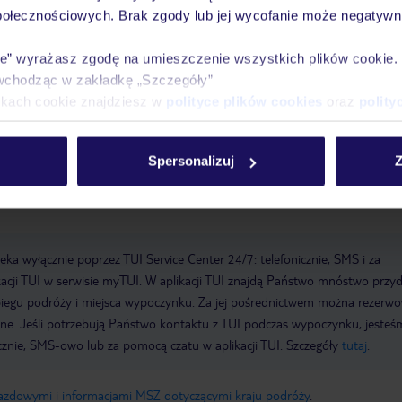
połecznościowych. Brak zgody lub jej wycofanie może negatywni
Parking: płatny
Zameldowanie od: 15:00:00
Wymeldowanie do:
ie” wyrażasz zgodę na umieszczenie wszystkich plików cookie
elu: 1920
Sejf hotelowy
Wi-Fi w hotelu
Ostatni gruntowny remont:
wchodząc w zakładkę „Szczegóły”
: 1
Łączna liczba pięter: 6
Łączna liczba pokoi: 66
Formy płatności:
ikach cookie znajdziesz w
polityce plików cookies
oraz
polity
ub, EC Maestro, Mastercard, Visa
Spersonalizuj
Z
a wyłącznie poprzez TUI Service Center 24/7: telefonicznie, SMS i za
acji TUI w serwisie myTUI. W aplikacji TUI znajdą Państwo mnóstwo przy
biegu podróży i miejsca wypoczynku. Za jej pośrednictwem można rezerw
wne. Jeśli potrzebują Państwo kontaktu z TUI podczas wypoczynku, jeste
icznie, SMS-owo lub za pomocą czatu w aplikacji TUI. Szczegóły
tutaj
.
jazdowymi i informacjami MSZ dotyczącymi kraju podróży
.