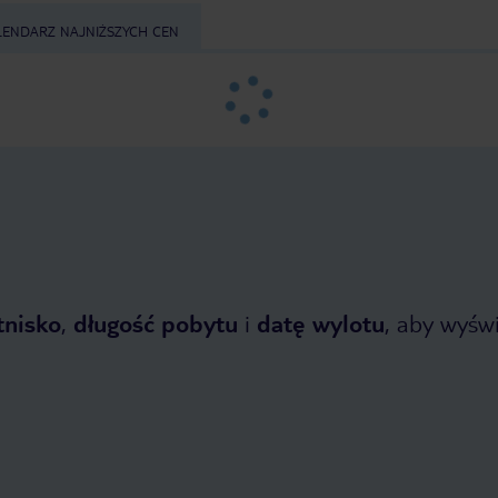
LENDARZ NAJNIŻSZYCH CEN
tnisko
,
długość pobytu
i
datę wylotu
, aby wyświe