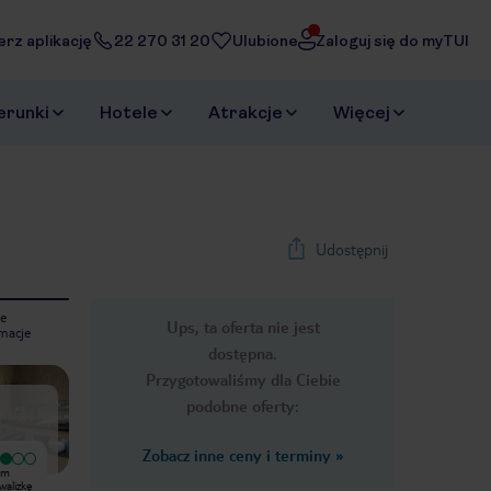
erz aplikację
22 270 31 20
Ulubione
Zaloguj się do myTUI
erunki
Hotele
Atrakcje
Więcej
Udostępnij
e
Ups, ta oferta nie jest
macje
1
/
49
dostępna.
Next slide
Przygotowaliśmy dla Ciebie
podobne oferty:
Zobacz inne ceny i terminy
»
ym
Byliśmy rodzinnie 4 noce w tym
walizkę
hotelu. Pokój był tak mały, że walizkę