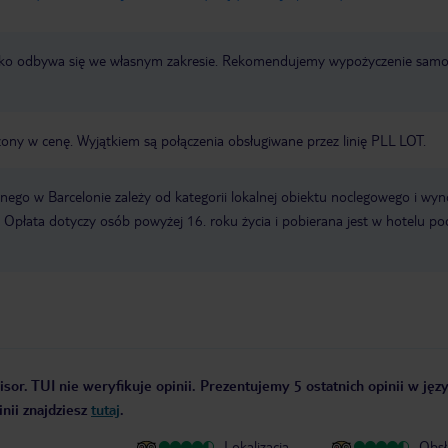
otnisko odbywa się we własnym zakresie. Rekomendujemy wypożyczenie sa
zony w cenę. Wyjątkiem są połączenia obsługiwane przez linię PLL LOT.
ego w Barcelonie zależy od kategorii lokalnej obiektu noclegowego i wyn
 Opłata dotyczy osób powyżej 16. roku życia i pobierana jest w hotelu po
sor. TUI nie weryfikuje opinii. Prezentujemy 5 ostatnich opinii w jęz
nii znajdziesz
tutaj
.
Lokalizacja
Obsł