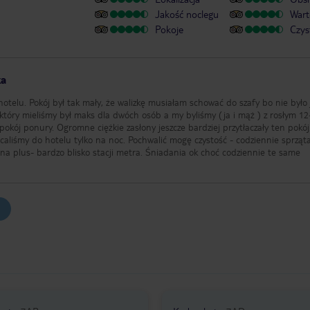
Jakość noclegu
Wart
Pokoje
Czys
ka
otelu. Pokój był tak mały, że walizkę musiałam schować do szafy bo nie było 
 który mieliśmy był maks dla dwóch osób a my byliśmy (ja i mąż ) z rosłym 12
pokój ponury. Ogromne ciężkie zasłony jeszcze bardziej przytłaczały ten pokój
caliśmy do hotelu tylko na noc. Pochwalić mogę czystość - codziennie sprząt
na plus- bardzo blisko stacji metra. Śniadania ok choć codziennie te same