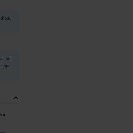
mochodu
osi od
dczas
yku
uga