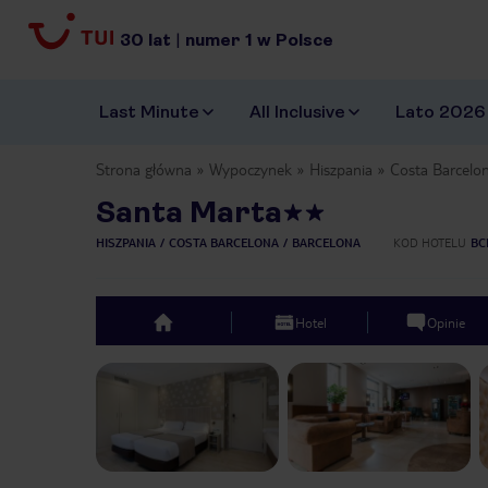
30
lat
|
numer
1
w Polsce
Last Minute
All Inclusive
Lato 2026
Strona główna
Wypoczynek
Hiszpania
Costa Barcelo
Santa Marta
HISZPANIA
COSTA BARCELONA
BARCELONA
KOD HOTELU
BC
Hotel
Opinie
top
Previous slide