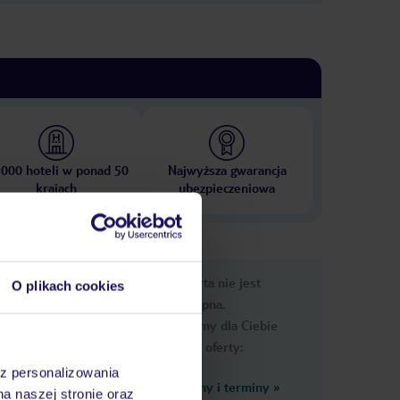
 000 hoteli w ponad 50
Najwyższa gwarancja
krajach
ubezpieczeniowa
e
Ups, ta oferta nie jest
O plikach cookies
macje
dostępna.
Przygotowaliśmy dla Ciebie
podobne oferty:
az personalizowania
Zobacz inne ceny i terminy
»
na naszej stronie oraz