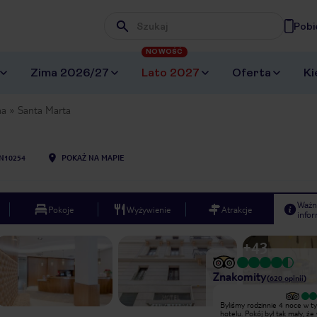
Pobi
Wpisz frazę, której szukasz
NOWOŚĆ
Zima 2026/27
Lato 2027
Oferta
Ki
na
Santa Marta
N10254
POKAŻ NA MAPIE
Ważn
Pokoje
Wyżywienie
Atrakcje
infor
+
43
Znakomity
(
620
opinii
)
Byliśmy rodzinnie 4 noce w tym
Byliśmy rodzinnie 4 noce w t
hotelu. Pokój był tak mały, że walizkę
hotelu. Pokój był tak mały, że 