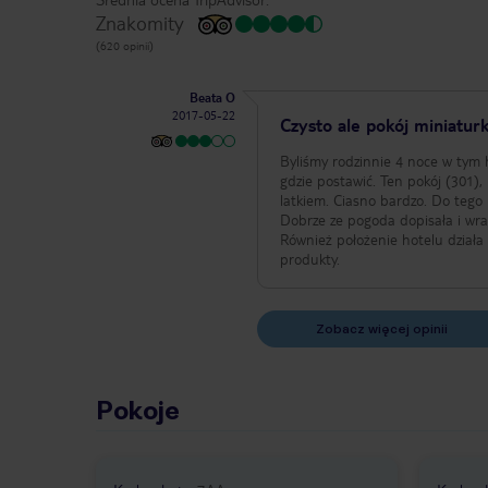
Znakomity
(620 opinii)
Beata O
2017-05-22
Czysto ale pokój miniatur
Byliśmy rodzinnie 4 noce w tym h
gdzie postawić. Ten pokój (301),
latkiem. Ciasno bardzo. Do tego 
Dobrze ze pogoda dopisała i wra
Również położenie hotelu działa 
produkty.
Zobacz więcej opinii
Pokoje