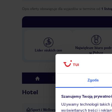
Opis oferty obowiązuje dla wyjazdów w terminie
od
1 list
Największe biuro podr
Lider niskich cen
w Polsce
Hotel
Opinie
top
Zgoda
Hotel
Szanujemy Twoją prywatno
Używamy technologii takich 
Sport i Wellness
Wypożyczalnia rowerów
wyświetlanych treści i rekla