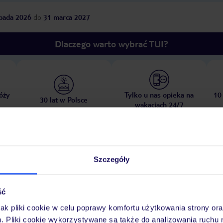
opada 2026
do
31 marca 2027
Dlaczego warto wybrać TUI?
óży
Tylko u nas opieka na
10
30 lat w Polsce
wakacjach 24/7
Ważn
Pokoje
Wyżywienie
Atrakcje
Szczegóły
infor
ść
jak pliki cookie w celu poprawy komfortu użytkowania strony or
m. Pliki cookie wykorzystywane są także do analizowania ruchu 