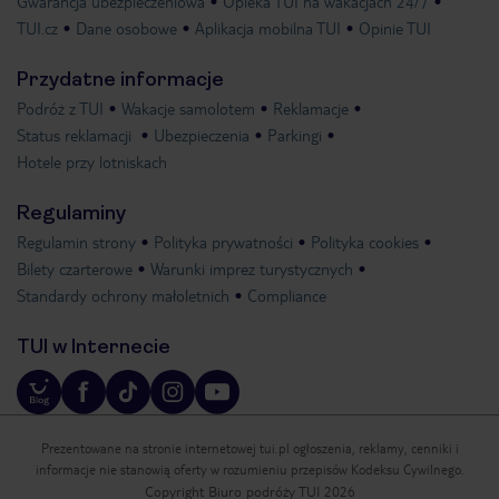
Gwarancja ubezpieczeniowa
Opieka TUI na wakacjach 24/7
TUI.cz
Dane osobowe
Aplikacja mobilna TUI
Opinie TUI
Przydatne informacje
Podróż z TUI
Wakacje samolotem
Reklamacje
Status reklamacji
Ubezpieczenia
Parkingi
Hotele przy lotniskach
Regulaminy
Regulamin strony
Polityka prywatności
Polityka cookies
Bilety czarterowe
Warunki imprez turystycznych
Standardy ochrony małoletnich
Compliance
TUI w Internecie
Prezentowane na stronie internetowej tui.pl ogłoszenia, reklamy, cenniki i
informacje nie stanowią oferty w rozumieniu przepisów Kodeksu Cywilnego.
Copyright Biuro podróży TUI 2026