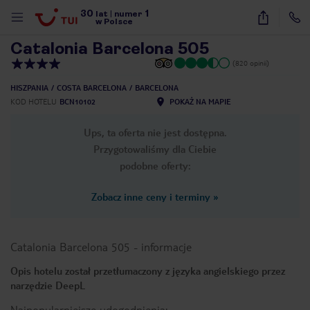
30
1
1
/
40
lat
|
numer
w Polsce
Catalonia Barcelona 505
(820 opinii)
HISZPANIA
COSTA BARCELONA
BARCELONA
KOD HOTELU
BCN10102
POKAŻ NA MAPIE
Ups, ta oferta nie jest dostępna.
Przygotowaliśmy dla Ciebie
podobne oferty:
Zobacz inne ceny i terminy
»
Catalonia Barcelona 505
-
informacje
Opis hotelu został przetłumaczony z języka angielskiego przez
narzędzie DeepL
nute
Najpopularniejsze udogodnienia: