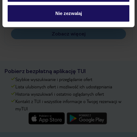
Jak zmienić uczestników/osobę zgłaszającą?
Czy w Hotelu będzie przedstawiciel TUI?
Nie zezwalaj
Na jakiej podstawie i gdzie otrzymam karty
pokładowe/bilety lotnicze?
Zobacz więcej
Pobierz bezpłatną aplikację TUI
Szybkie wyszukiwanie i przeglądanie ofert
Lista ulubionych ofert i możliwość ich udostępniania
Historia wyszukiwań i ostatnio oglądanych ofert
Kontakt z TUI i wszystkie informacje o Twojej rezerwacji w
myTUI