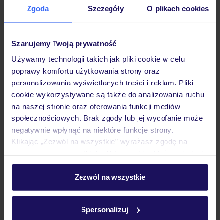
Zgoda
Szczegóły
O plikach cookies
Hotel
Szanujemy Twoją prywatność
Pokoje
Używamy technologii takich jak pliki cookie w celu
poprawy komfortu użytkowania strony oraz
personalizowania wyświetlanych treści i reklam. Pliki
Wyżywienie
cookie wykorzystywane są także do analizowania ruchu
na naszej stronie oraz oferowania funkcji mediów
społecznościowych. Brak zgody lub jej wycofanie może
Atrakcje
negatywnie wpłynąć na niektóre funkcje strony.
Klikając „Zezwól na wszystkie” wyrażasz zgodę na
umieszczenie wszystkich plików cookie. Możesz jednak
Ważne informacje
personalizować swój wybór wchodząc w zakładkę
„Szczegóły”
Zezwól na wszystkie
Szczegółowe informacje o plikach cookie znajdziesz
w
polityce plików cookies
oraz
polityce prywatności
.
Często zadawane pytania
Spersonalizuj