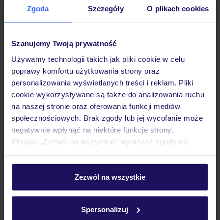
Zgoda
Szczegóły
O plikach cookies
Hotel
Szanujemy Twoją prywatność
Pokoje
Używamy technologii takich jak pliki cookie w celu
poprawy komfortu użytkowania strony oraz
personalizowania wyświetlanych treści i reklam. Pliki
Wyżywienie
cookie wykorzystywane są także do analizowania ruchu
na naszej stronie oraz oferowania funkcji mediów
społecznościowych. Brak zgody lub jej wycofanie może
Atrakcje
negatywnie wpłynąć na niektóre funkcje strony.
Klikając „Zezwól na wszystkie” wyrażasz zgodę na
umieszczenie wszystkich plików cookie. Możesz jednak
Ważne informacje
personalizować swój wybór wchodząc w zakładkę
„Szczegóły”
Zezwól na wszystkie
Szczegółowe informacje o plikach cookie znajdziesz
w
polityce plików cookies
oraz
polityce prywatności
.
Często zadawane pytania
Spersonalizuj