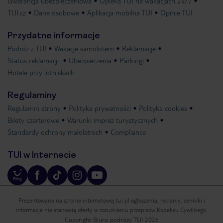
Gwarancja ubezpieczeniowa
Opieka TUI na wakacjach 24/7
TUI.cz
Dane osobowe
Aplikacja mobilna TUI
Opinie TUI
Przydatne informacje
Podróż z TUI
Wakacje samolotem
Reklamacje
Status reklamacji
Ubezpieczenia
Parkingi
Hotele przy lotniskach
Regulaminy
Regulamin strony
Polityka prywatności
Polityka cookies
Bilety czarterowe
Warunki imprez turystycznych
Standardy ochrony małoletnich
Compliance
TUI w Internecie
Prezentowane na stronie internetowej tui.pl ogłoszenia, reklamy, cenniki i
informacje nie stanowią oferty w rozumieniu przepisów Kodeksu Cywilnego.
Copyright Biuro podróży TUI 2026