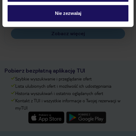
Jak zmienić uczestników/osobę zgłaszającą?
Czy w Hotelu będzie przedstawiciel TUI?
Nie zezwalaj
Na jakiej podstawie i gdzie otrzymam karty
pokładowe/bilety lotnicze?
Zobacz więcej
Pobierz bezpłatną aplikację TUI
Szybkie wyszukiwanie i przeglądanie ofert
Lista ulubionych ofert i możliwość ich udostępniania
Historia wyszukiwań i ostatnio oglądanych ofert
Kontakt z TUI i wszystkie informacje o Twojej rezerwacji w
myTUI