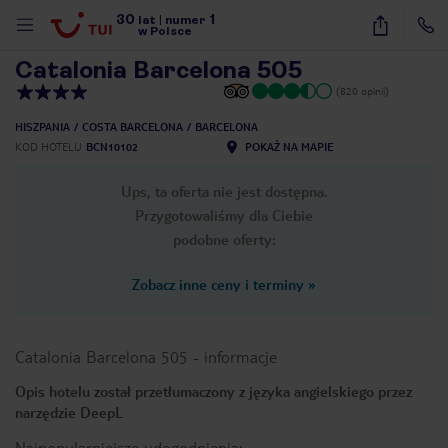
30
1
1
/
40
lat
|
numer
w Polsce
Catalonia Barcelona 505
(820 opinii)
HISZPANIA
COSTA BARCELONA
BARCELONA
KOD HOTELU
BCN10102
POKAŻ NA MAPIE
Ups, ta oferta nie jest dostępna.
Przygotowaliśmy dla Ciebie
podobne oferty:
Zobacz inne ceny i terminy
»
Catalonia Barcelona 505
-
informacje
Opis hotelu został przetłumaczony z języka angielskiego przez
narzędzie DeepL
nute
Najpopularniejsze udogodnienia: