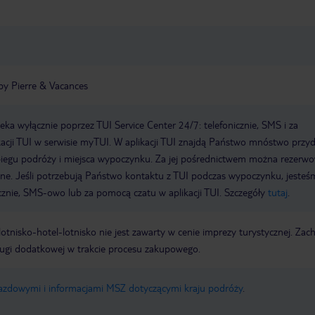
by Pierre & Vacances
a wyłącznie poprzez TUI Service Center 24/7: telefonicznie, SMS i za
acji TUI w serwisie myTUI. W aplikacji TUI znajdą Państwo mnóstwo przy
biegu podróży i miejsca wypoczynku. Za jej pośrednictwem można rezerw
wne. Jeśli potrzebują Państwo kontaktu z TUI podczas wypoczynku, jeste
icznie, SMS-owo lub za pomocą czatu w aplikacji TUI. Szczegóły
tutaj
.
e lotnisko-hotel-lotnisko nie jest zawarty w cenie imprezy turystycznej. Za
ługi dodatkowej w trakcie procesu zakupowego.
jazdowymi i informacjami MSZ dotyczącymi kraju podróży
.