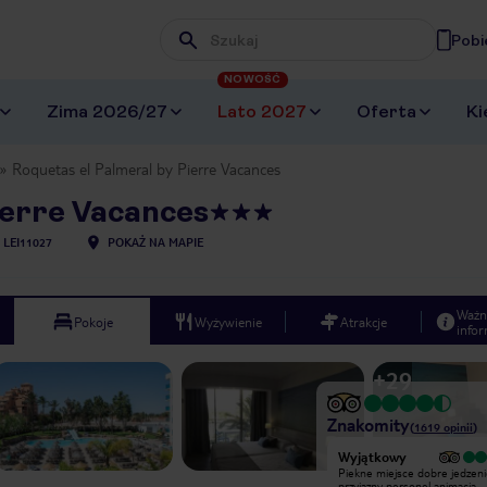
Pobi
Wpisz frazę, której szukasz
NOWOŚĆ
Zima 2026/27
Lato 2027
Oferta
Ki
Roquetas el Palmeral by Pierre Vacances
ierre Vacances
LEI11027
POKAŻ NA MAPIE
Ważn
Pokoje
Wyżywienie
Atrakcje
infor
+
29
Znakomity
(
1619
opinii
)
Wyjątkowy
Wyjątkowy
Piekne miejsce dobre jedzenie
Piekne miejsce dobre jedzen
przyjazny personel animacja
przyjazny personel animacja