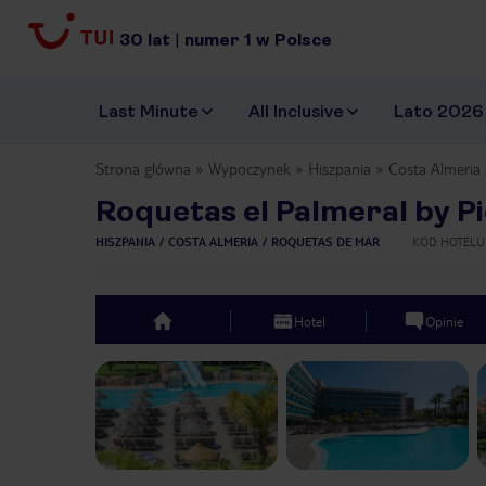
30
lat
|
numer
1
w Polsce
Last Minute
All Inclusive
Lato 2026
Strona główna
Wypoczynek
Hiszpania
Costa Almeria
Roquetas el Palmeral by P
HISZPANIA
COSTA ALMERIA
ROQUETAS DE MAR
KOD HOTELU
Hotel
Opinie
top
Previous slide