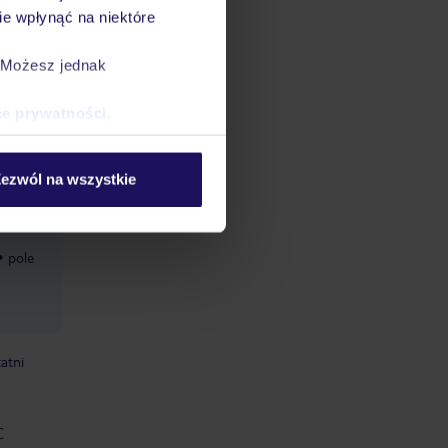
e wpłynąć na niektóre
ych
e
. Możesz jednak
e
b
ce prywatności
.
rstwo
nym,
ezwól na wszystkie
ownię,
j
pole
atni
C