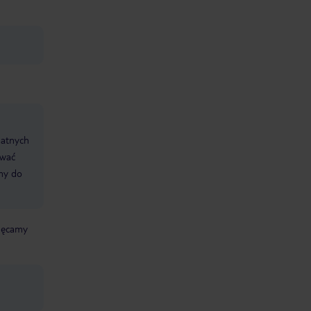
datnych
ować
śmy do
chęcamy