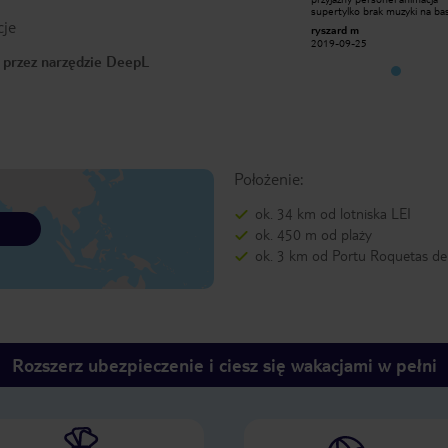
supertylko brak muzyki na basenie
supertylko brak muzyki na ba
cje
pokoje czyste czesto sprzątane
pokoje czyste czesto sprząta
ryszard m
ryszard m
lokalizacja hotelu bdobra jak na trzy
lokalizacja hotelu bdobra jak n
2019-09-25
2019-09-25
gwiazdki jest dobrze zasluguje na
gwiazdki jest dobrze zasluguje
o przez narzędzie DeepL
cztery
cztery
Położenie:
ok. 34 km od lotniska LEI
ok. 450 m od plaży
ok. 3 km od Portu Roquetas d
Rozszerz ubezpieczenie i ciesz się wakacjami w pełni