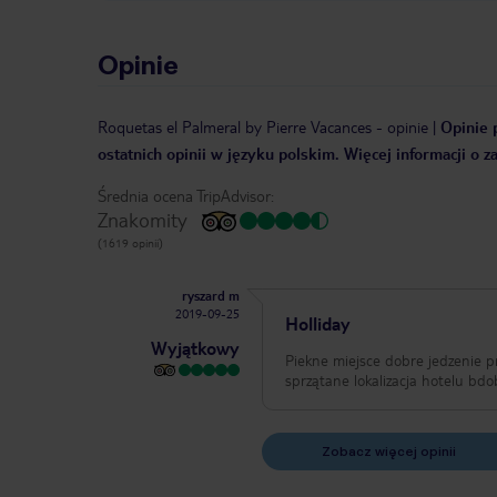
Opinie
Roquetas el Palmeral by Pierre Vacances
-
opinie
|
Opinie 
ostatnich opinii w języku polskim. Więcej informacji o 
Średnia ocena TripAdvisor:
Znakomity
(1619 opinii)
ryszard m
2019-09-25
Holliday
Wyjątkowy
Piekne miejsce dobre jedzenie p
sprzątane lokalizacja hotelu bdob
Zobacz więcej opinii