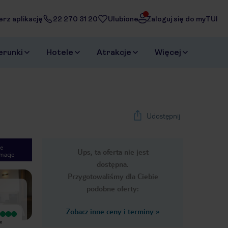
erz aplikację
22 270 31 20
Ulubione
Zaloguj się do myTUI
erunki
Hotele
Atrakcje
Więcej
Udostępnij
e
Ups, ta oferta nie jest
macje
1
/
35
dostępna.
Next slide
Przygotowaliśmy dla Ciebie
podobne oferty:
Zobacz inne ceny i terminy
»
Wyjątkowy
ie
Piekne miejsce dobre jedzenie
przyjazny personel animacja