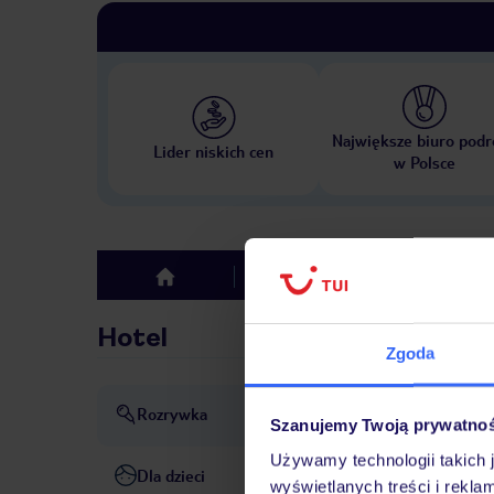
Największe biuro podr
Lider niskich cen
w Polsce
Hotel
Opinie
top
Hotel
Zgoda
Rozrywka
Animacja
dyskoteka lub k
Szanujemy Twoją prywatno
Używamy technologii takich 
Dla dzieci
basen dla dzieci
klub dla dz
wyświetlanych treści i rekla