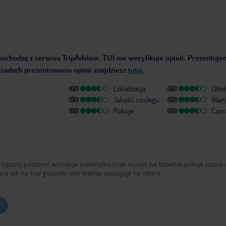
pochodzą z serwisu TripAdvisor. TUI nie weryfikuje opinii. Prezentuje
zasadach prezentowania opinii znajdziesz
tutaj
.
Lokalizacja
Obsł
Jakość noclegu
Wart
Pokoje
Czys
rzyjazny personel animacja supertylko brak muzyki na basenie pokoje czyste 
ra jak na trzy gwiazdki jest dobrze zasluguje na cztery