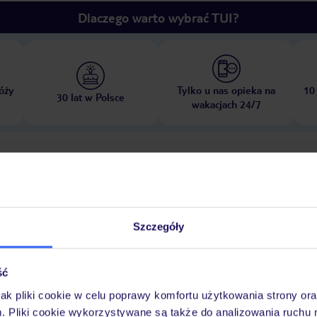
Dlaczego warto wybrać TUI?
óży
Tylko u nas opieka na
10
30 lat w Polsce
wakacjach 24/7
Ważn
Pokoje
Wyżywienie
Atrakcje
infor
Szczegóły
lub nocny
ść
jak pliki cookie w celu poprawy komfortu użytkowania strony or
ieci
plac zabaw
pokój zabaw
m. Pliki cookie wykorzystywane są także do analizowania ruchu 