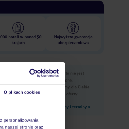
 000 hoteli w ponad 50
Najwyższa gwarancja
krajach
ubezpieczeniowa
e
Ups, ta oferta nie jest
macje
dostępna.
Przygotowaliśmy dla Ciebie
O plikach cookies
podobne oferty:
Zobacz inne ceny i terminy
»
az personalizowania
na naszej stronie oraz