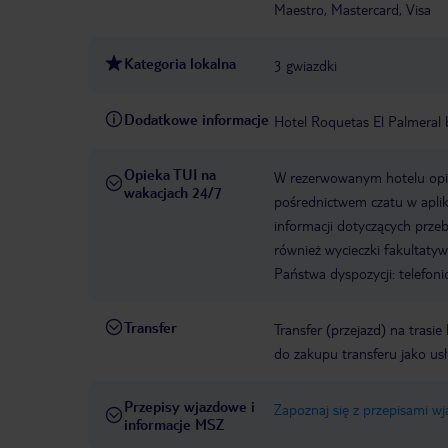
Maestro, Mastercard, Visa
Kategoria lokalna
3 gwiazdki
Dodatkowe informacje
Hotel Roquetas El Palmeral 
Opieka TUI na
W rezerwowanym hotelu opiek
wakacjach 24/7
pośrednictwem czatu w aplik
informacji dotyczących prze
również wycieczki fakultaty
Państwa dyspozycji: telefon
Transfer
Transfer (przejazd) na trasi
do zakupu transferu jako us
Przepisy wjazdowe i
Zapoznaj się z przepisami w
informacje MSZ