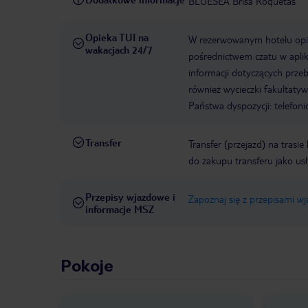
BLUESEA Brisa Roquetas
Opieka TUI na
W rezerwowanym hotelu opiek
wakacjach 24/7
pośrednictwem czatu w aplik
informacji dotyczących prze
również wycieczki fakultaty
Państwa dyspozycji: telefon
Transfer
Transfer (przejazd) na trasi
do zakupu transferu jako us
Przepisy wjazdowe i
Zapoznaj się z przepisami w
informacje MSZ
Pokoje