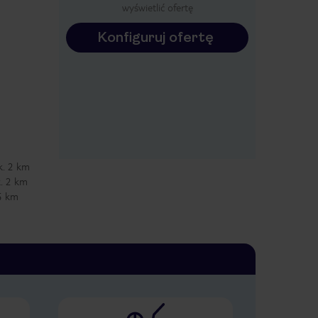
wyświetlić ofertę
Konfiguruj ofertę
k. 2 km
k. 2 km
35 km