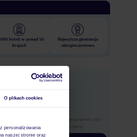
 000 hoteli w ponad 50
Najwyższa gwarancja
krajach
ubezpieczeniowa
nformacje
O plikach cookies
Określ poszczególne parametry aby
wyświetlić ofertę
az personalizowania
na naszej stronie oraz