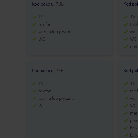
Kod pokoju
:
7BB
Kod po
TV
TV
telefon
tele
wanna lub prysznic
wann
WC
WC
metr
Kod pokoju
:
7EE
Kod po
TV
TV
telefon
tele
wanna lub prysznic
wann
WC
WC
metr
prys
bal
balk