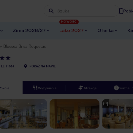
Pobi
Wpisz frazę, której szukasz
NOWOŚĆ
Zima 2026/27
Lato 2027
Oferta
Ki
Bluesea Brisa Roquetas
LEI11024
POKAŻ NA MAPIE
Pokoje
Wyżywienie
Atrakcje
Ważne i
+
1