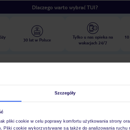
Dlaczego warto wybrać TUI?
óży
Tylko u nas opieka na
10
30 lat w Polsce
wakacjach 24/7
Pokoje
Wyżywienie
Atrakcje
Ważne i
Szczegóły
Pokazy
ść
jak pliki cookie w celu poprawy komfortu użytkowania strony or
m. Pliki cookie wykorzystywane są także do analizowania ruchu 