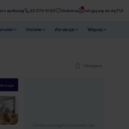
erz aplikację
22 270 31 20
Ulubione
Zaloguj się do myTUI
erunki
Hotele
Atrakcje
Więcej
Udostępnij
nformacje
1
/
7
Next slide
Określ poszczególne parametry aby