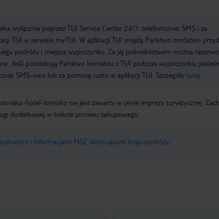
a wyłącznie poprzez TUI Service Center 24/7: telefonicznie, SMS i za
acji TUI w serwisie myTUI. W aplikacji TUI znajdą Państwo mnóstwo przy
biegu podróży i miejsca wypoczynku. Za jej pośrednictwem można rezerw
wne. Jeśli potrzebują Państwo kontaktu z TUI podczas wypoczynku, jeste
icznie, SMS-owo lub za pomocą czatu w aplikacji TUI. Szczegóły
tutaj
.
e lotnisko-hotel-lotnisko nie jest zawarty w cenie imprezy turystycznej. Za
ługi dodatkowej w trakcie procesu zakupowego.
jazdowymi i informacjami MSZ dotyczącymi kraju podróży
.