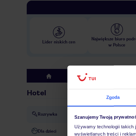
Największe biuro podr
Lider niskich cen
w Polsce
Hotel
top
Hotel
Zgoda
Rozrywka
Animacje
Muzyka na żywo
Szanujemy Twoją prywatno
Używamy technologii takich 
Dla dzieci
Kids Club
wyświetlanych treści i rekla