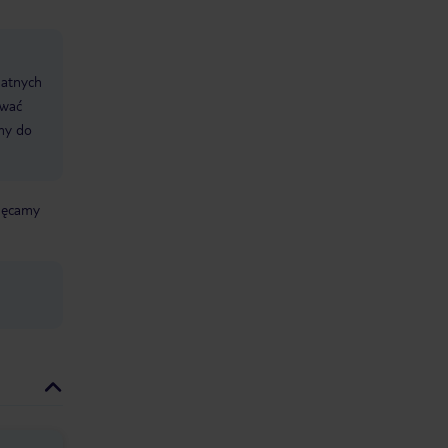
datnych
ować
śmy do
chęcamy