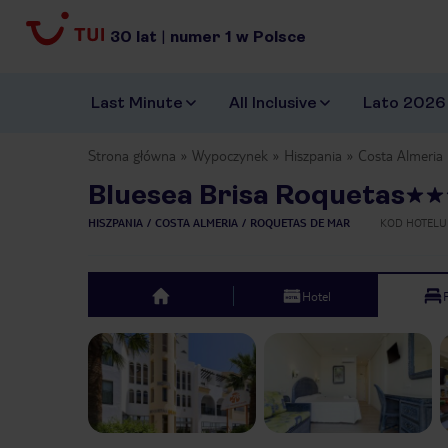
30
lat
|
numer
1
w Polsce
Last Minute
All Inclusive
Lato 2026
Strona główna
Wypoczynek
Hiszpania
Costa Almeria
Bluesea Brisa Roquetas
HISZPANIA
COSTA ALMERIA
ROQUETAS DE MAR
KOD HOTELU
Hotel
top
Previous slide