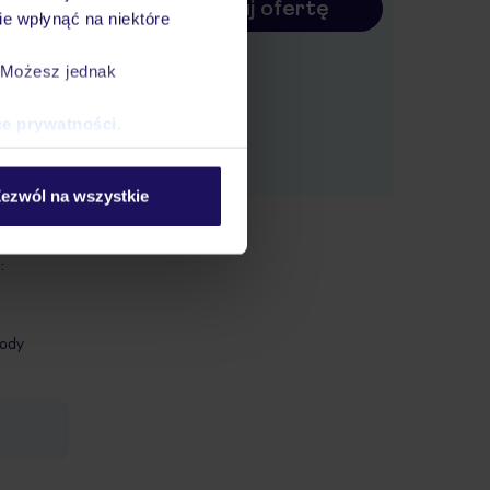
Konfiguruj ofertę
e wpłynąć na niektóre
 barze
 a za
. Możesz jednak
z
ce prywatności
.
zalnia
ezwól na wszystkie
:
ody