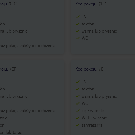
koju
:
7EC
Kod pokoju
:
7ED
TV
fon
telefon
a lub prysznic
wanna lub prysznic
WC
aż pokoju zależy od obłożenia
koju
:
7EF
Kod pokoju
:
7EI
TV
fon
telefon
a lub prysznic
wanna lub prysznic
WC
aż pokoju zależy od obłożenia
sejf: w cenie
znic
Wi-Fi: w cenie
kon
zamrażarka
on lub taras