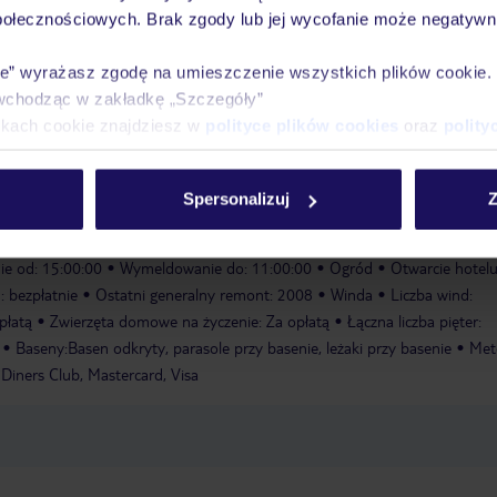
połecznościowych. Brak zgody lub jej wycofanie może negatywni
rantuje orzeźwienie. Leżaki i parasole zapewniają relaksujące godziny. W
rzeźwiające napoje. Program sportowo-rekreacyjny obejmuje gimnastykę,
ie” wyrażasz zgodę na umieszczenie wszystkich plików cookie
d i aerobik. Na terenie obiektu znajduje się centrum odnowy biologicznej 
wchodząc w zakładkę „Szczegóły”
ienia obejmują program rozrywkowy, klub dla dzieci i muzykę na
ikach cookie znajdziesz w
polityce plików cookies
oraz
polity
tą
katamaran: za opłatą
skuter wodny: za opłatą
żeglarstwo: za
łatą
windsurfing: za opłatą
pole golfowe: za opłatą
aerobik
wypożyc
Spersonalizuj
Z
 opłatą
e od: 15:00:00
Wymeldowanie do: 11:00:00
Ogród
Otwarcie hotelu
 bezpłatnie
Ostatni generalny remont: 2008
Winda
Liczba wind:
płatą
Zwierzęta domowe na życzenie: Za opłatą
Łączna liczba pięter:
Baseny:Basen odkryty, parasole przy basenie, leżaki przy basenie
Met
 Diners Club, Mastercard, Visa