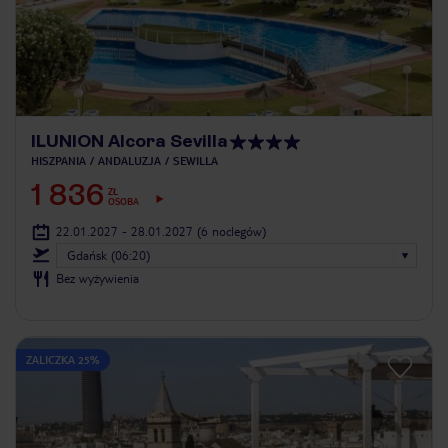
ILUNION Alcora Sevilla
HISZPANIA
ANDALUZJA
SEWILLA
1 836
ZŁ
OSOBA
22.01.2027 - 28.01.2027
(6 noclegów)
Gdańsk (06:20)
Bez wyżywienia
ZALICZKA 25%