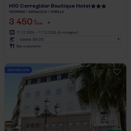
H10 Corregidor Boutique Hotel
HISZPANIA
ANDALUZJA
SEWILLA
3 450
ZŁ
OSOBA
11.12.2026 - 17.12.2026
(6 noclegów)
Gdańsk (06:20)
Bez wyżywienia
ZALICZKA 25%