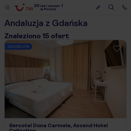
30
1
lat
|
numer
w Polsce
Andaluzja z Gdańska
Znaleziono 15 ofert
ZALICZKA 25%
nute
Sercotel Dona Carmela, Ascend Hotel
Collection