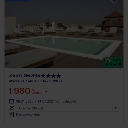
4.1
/5
1207
opinii
Zenit Sevilla
HISZPANIA
ANDALUZJA
SEWILLA
1 980
ZŁ
OSOBA
08.01.2027 - 14.01.2027
(6 noclegów)
Gdańsk (06:20)
Bez wyżywienia