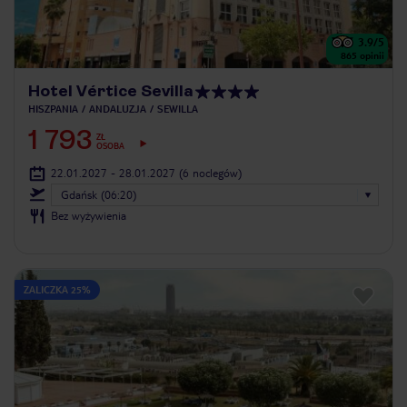
3.9
/5
865
opinii
Hotel Vértice Sevilla
HISZPANIA
ANDALUZJA
SEWILLA
1 793
ZŁ
OSOBA
22.01.2027 - 28.01.2027
(6 noclegów)
Gdańsk (06:20)
Bez wyżywienia
ZALICZKA 25%