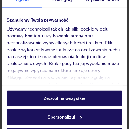
Gdańsk (06:20)
Bez wyżywienia
Szanujemy Twoją prywatność
Używamy technologii takich jak pliki cookie w celu
ZALICZKA 25%
poprawy komfortu użytkowania strony oraz
personalizowania wyświetlanych treści i reklam. Pliki
cookie wykorzystywane są także do analizowania ruchu
na naszej stronie oraz oferowania funkcji mediów
społecznościowych. Brak zgody lub jej wycofanie może
negatywnie wpłynąć na niektóre funkcje strony.
Klikając „Zezwól na wszystkie” wyrażasz zgodę na
umieszczenie wszystkich plików cookie. Możesz jednak
personalizować swój wybór wchodząc w zakładkę
„Szczegóły”
Zezwól na wszystkie
Szczegółowe informacje o plikach cookie znajdziesz
Hesperia Sevilla
w
polityce plików cookies
oraz
polityce prywatności
.
Spersonalizuj
HISZPANIA
ANDALUZJA
SEWILLA
2 074
ZŁ
OSOBA