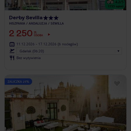
4.2
/5
1755
opinii
Derby Sevilla
HISZPANIA
ANDALUZJA
SEWILLA
2 250
ZŁ
OSOBA
11.12.2026 - 17.12.2026
(6 noclegów)
Gdańsk (06:20)
Bez wyżywienia
ZALICZKA 25%