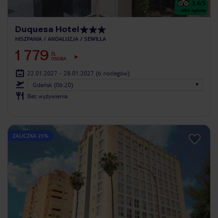
3.4
/5
484
opinie
Duquesa Hotel
HISZPANIA
ANDALUZJA
SEWILLA
1 779
ZŁ
OSOBA
22.01.2027 - 28.01.2027
(6 noclegów)
Gdańsk (06:20)
Bez wyżywienia
ZALICZKA 25%