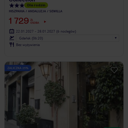
Dla rodzin
HISZPANIA
ANDALUZJA
SEWILLA
1 729
ZŁ
OSOBA
22.01.2027 - 28.01.2027
(6 noclegów)
Gdańsk (06:20)
Bez wyżywienia
ZALICZKA 25%