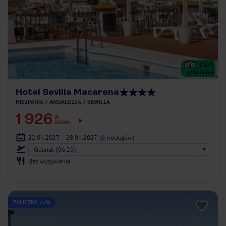
3.5
/5
3220
opinii
Hotel Sevilla Macarena
HISZPANIA
ANDALUZJA
SEWILLA
1 926
ZŁ
OSOBA
22.01.2027 - 28.01.2027
(6 noclegów)
Gdańsk (06:20)
Bez wyżywienia
ZALICZKA 25%