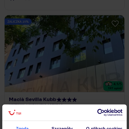
ZALICZKA 25%
4.1
/5
197
opinii
Macià Sevilla Kubb
HISZPANIA
ANDALUZJA
SEWILLA
2 029
ZŁ
OSOBA
11.12.2026 - 17.12.2026
(6 noclegów)
Zgoda
Szczegóły
O plikach cookies