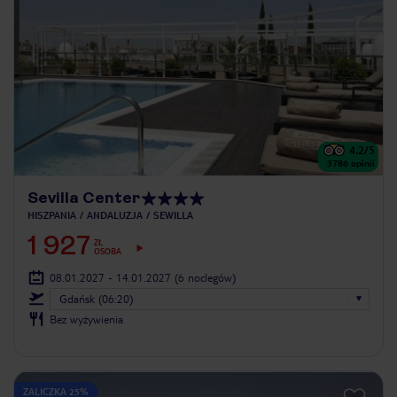
4.2
/5
3786
opinii
Sevilla Center
HISZPANIA
ANDALUZJA
SEWILLA
1 927
ZŁ
OSOBA
08.01.2027 - 14.01.2027
(6 noclegów)
Gdańsk (06:20)
Bez wyżywienia
ZALICZKA 25%