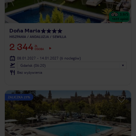
3.9
/5
1635
opinii
Doña Maria
HISZPANIA
ANDALUZJA
SEWILLA
2 344
ZŁ
OSOBA
08.01.2027 - 14.01.2027
(6 noclegów)
Gdańsk (06:20)
Bez wyżywienia
ZALICZKA 25%