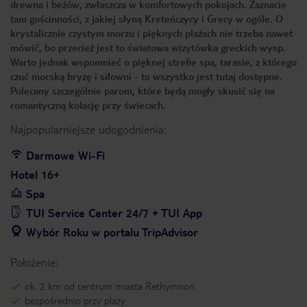
drewna i beżów, zwłaszcza w komfortowych pokojach. Zaznacie
tam gościnności, z jakiej słyną Kreteńczycy i Grecy w ogóle. O
krystalicznie czystym morzu i pięknych plażach nie trzeba nawet
mówić, bo przecież jest to światowa wizytówka greckich wysp.
Warto jednak wspomnieć o pięknej strefie spa, tarasie, z którego
czuć morską bryzę i siłowni - to wszystko jest tutaj dostępne.
Polecany szczególnie parom, które będą mogły skusić się na
romantyczną kolację przy świecach.
Najpopularniejsze udogodnienia:
Darmowe Wi-Fi
Hotel 16+
Spa
TUI Service Center 24/7 + TUI App
Wybór Roku w portalu TripAdvisor
Położenie:
ok. 2 km od centrum miasta Rethymnon
bezpośrednio przy plaży