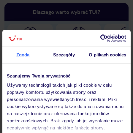
Dlaczego warto wybrać TUI?
Lider niskich cen
Największe biuro
30 lat w P
podróży w Polsce
Zgoda
Szczegóły
O plikach cookies
Szanujemy Twoją prywatność
Używamy technologii takich jak pliki cookie w celu
Hotel
poprawy komfortu użytkowania strony oraz
personalizowania wyświetlanych treści i reklam. Pliki
cookie wykorzystywane są także do analizowania ruchu
Opinie
na naszej stronie oraz oferowania funkcji mediów
społecznościowych. Brak zgody lub jej wycofanie może
negatywnie wpłynąć na niektóre funkcje strony.
Pokoje