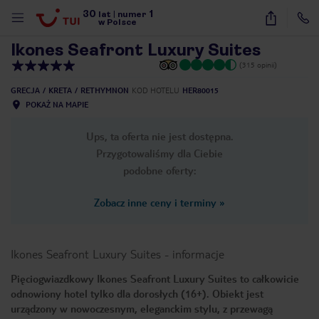
30
1
1
/
25
lat
|
numer
w Polsce
Ikones Seafront Luxury Suites
(315 opinii)
GRECJA
KRETA
RETHYMNON
KOD HOTELU
HER80015
POKAŻ NA MAPIE
Ups, ta oferta nie jest dostępna.
Przygotowaliśmy dla Ciebie
podobne oferty:
Zobacz inne ceny i terminy
»
Ikones Seafront Luxury Suites
-
informacje
Pięciogwiazdkowy Ikones Seafront Luxury Suites to całkowicie
odnowiony hotel tylko dla dorosłych (16+). Obiekt jest
nute
urządzony w nowoczesnym, eleganckim stylu, z przewagą