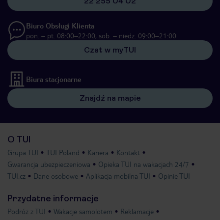
22 255 04 02
Biuro Obsługi Klienta
pon. – pt. 08:00–22:00, sob. – niedz. 09:00–21:00
Czat w myTUI
Biura stacjonarne
Znajdź na mapie
O TUI
Grupa TUI
TUI Poland
Kariera
Kontakt
Gwarancja ubezpieczeniowa
Opieka TUI na wakacjach 24/7
TUI.cz
Dane osobowe
Aplikacja mobilna TUI
Opinie TUI
Przydatne informacje
Podróż z TUI
Wakacje samolotem
Reklamacje