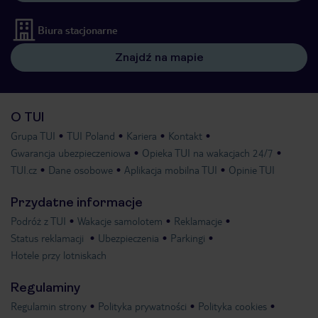
Biura stacjonarne
Znajdź na mapie
O TUI
Grupa TUI
TUI Poland
Kariera
Kontakt
Gwarancja ubezpieczeniowa
Opieka TUI na wakacjach 24/7
TUI.cz
Dane osobowe
Aplikacja mobilna TUI
Opinie TUI
Przydatne informacje
Podróż z TUI
Wakacje samolotem
Reklamacje
Status reklamacji
Ubezpieczenia
Parkingi
Hotele przy lotniskach
Regulaminy
Regulamin strony
Polityka prywatności
Polityka cookies