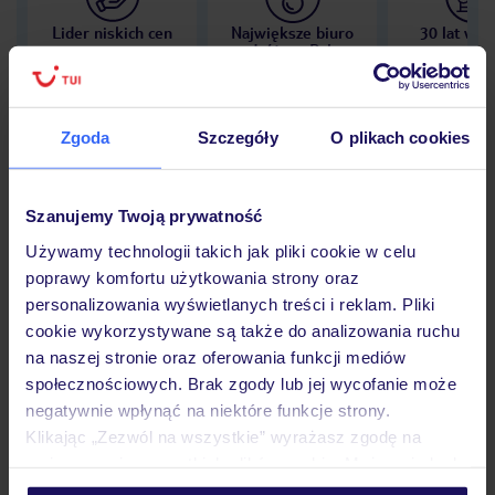
Lider niskich cen
Największe biuro
30 lat w P
podróży w Polsce
Zgoda
Szczegóły
O plikach cookies
Hotel
Szanujemy Twoją prywatność
Używamy technologii takich jak pliki cookie w celu
Opinie
poprawy komfortu użytkowania strony oraz
personalizowania wyświetlanych treści i reklam. Pliki
cookie wykorzystywane są także do analizowania ruchu
Pokoje
na naszej stronie oraz oferowania funkcji mediów
społecznościowych. Brak zgody lub jej wycofanie może
negatywnie wpłynąć na niektóre funkcje strony.
Klikając „Zezwól na wszystkie” wyrażasz zgodę na
Wyżywienie
umieszczenie wszystkich plików cookie. Możesz jednak
personalizować swój wybór wchodząc w zakładkę