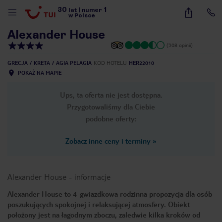
30
1
1
/
25
lat
|
numer
w Polsce
Alexander House
(308 opinii)
GRECJA
KRETA
AGIA PELAGIA
KOD HOTELU
HER22010
POKAŻ NA MAPIE
Ups, ta oferta nie jest dostępna.
Przygotowaliśmy dla Ciebie
podobne oferty:
Zobacz inne ceny i terminy
»
Alexander House
-
informacje
Alexander House to 4-gwiazdkowa rodzinna propozycja dla osób
poszukujących spokojnej i relaksującej atmosfery. Obiekt
nute
położony jest na łagodnym zboczu, zaledwie kilka kroków od