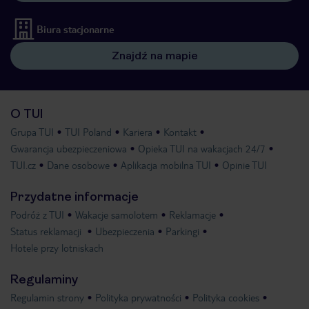
Biura stacjonarne
Znajdź na mapie
O TUI
Grupa TUI
TUI Poland
Kariera
Kontakt
Gwarancja ubezpieczeniowa
Opieka TUI na wakacjach 24/7
TUI.cz
Dane osobowe
Aplikacja mobilna TUI
Opinie TUI
Przydatne informacje
Podróż z TUI
Wakacje samolotem
Reklamacje
Status reklamacji
Ubezpieczenia
Parkingi
Hotele przy lotniskach
Regulaminy
Regulamin strony
Polityka prywatności
Polityka cookies