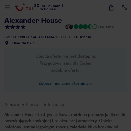
30
1
1
/
25
lat
|
numer
w Polsce
Alexander House
(308 opinii)
GRECJA
KRETA
AGIA PELAGIA
KOD HOTELU
HER22010
POKAŻ NA MAPIE
Ups, ta oferta nie jest dostępna.
Przygotowaliśmy dla Ciebie
podobne oferty:
Zobacz inne ceny i terminy
»
Alexander House
-
informacje
Alexander House to 4-gwiazdkowa rodzinna propozycja dla osób
poszukujących spokojnej i relaksującej atmosfery. Obiekt
nute
położony jest na łagodnym zboczu, zaledwie kilka kroków od