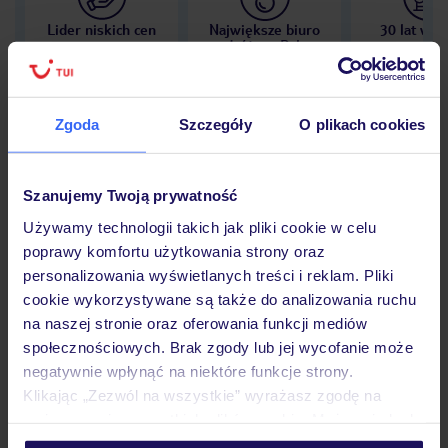
Lider niskich cen
Największe biuro
30 lat w P
podróży w Polsce
Zgoda
Szczegóły
O plikach cookies
Hotel
Szanujemy Twoją prywatność
Używamy technologii takich jak pliki cookie w celu
Opinie
poprawy komfortu użytkowania strony oraz
personalizowania wyświetlanych treści i reklam. Pliki
cookie wykorzystywane są także do analizowania ruchu
Pokoje
na naszej stronie oraz oferowania funkcji mediów
społecznościowych. Brak zgody lub jej wycofanie może
negatywnie wpłynąć na niektóre funkcje strony.
Klikając „Zezwól na wszystkie” wyrażasz zgodę na
Wyżywienie
umieszczenie wszystkich plików cookie. Możesz jednak
personalizować swój wybór wchodząc w zakładkę