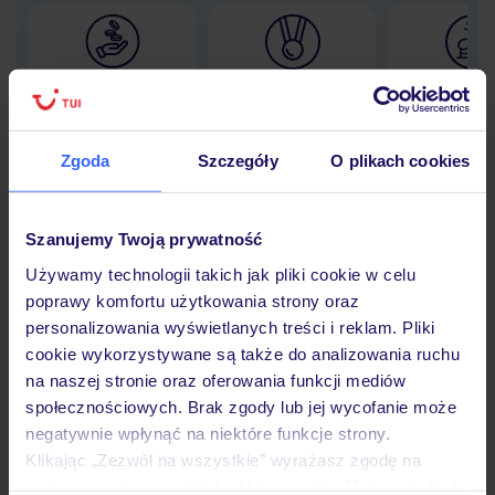
Lider niskich cen
Największe biuro
30 lat w P
podróży w Polsce
Zgoda
Szczegóły
O plikach cookies
Hotel
Szanujemy Twoją prywatność
Używamy technologii takich jak pliki cookie w celu
poprawy komfortu użytkowania strony oraz
Opinie
personalizowania wyświetlanych treści i reklam. Pliki
cookie wykorzystywane są także do analizowania ruchu
na naszej stronie oraz oferowania funkcji mediów
Pokoje
społecznościowych. Brak zgody lub jej wycofanie może
negatywnie wpłynąć na niektóre funkcje strony.
Klikając „Zezwól na wszystkie” wyrażasz zgodę na
Wyżywienie
umieszczenie wszystkich plików cookie. Możesz jednak