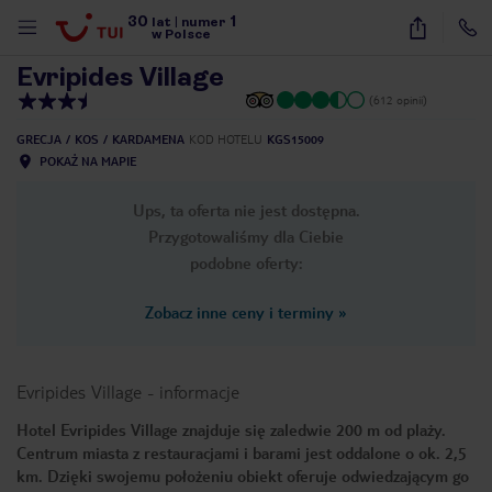
30
1
1
/
19
lat
|
numer
w Polsce
Evripides Village
(612 opinii)
GRECJA
KOS
KARDAMENA
KOD HOTELU
KGS15009
POKAŻ NA MAPIE
Ups, ta oferta nie jest dostępna.
Przygotowaliśmy dla Ciebie
podobne oferty:
Zobacz inne ceny i terminy
»
Evripides Village
-
informacje
Hotel Evripides Village znajduje się zaledwie 200 m od plaży.
Centrum miasta z restauracjami i barami jest oddalone o ok. 2,5
nute
km. Dzięki swojemu położeniu obiekt oferuje odwiedzającym go