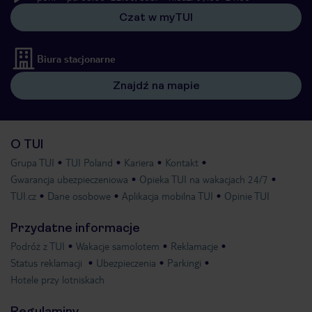
Czat w myTUI
Biura stacjonarne
Znajdź na mapie
O TUI
Grupa TUI
TUI Poland
Kariera
Kontakt
Gwarancja ubezpieczeniowa
Opieka TUI na wakacjach 24/7
TUI.cz
Dane osobowe
Aplikacja mobilna TUI
Opinie TUI
Przydatne informacje
Podróż z TUI
Wakacje samolotem
Reklamacje
Status reklamacji
Ubezpieczenia
Parkingi
Hotele przy lotniskach
Regulaminy