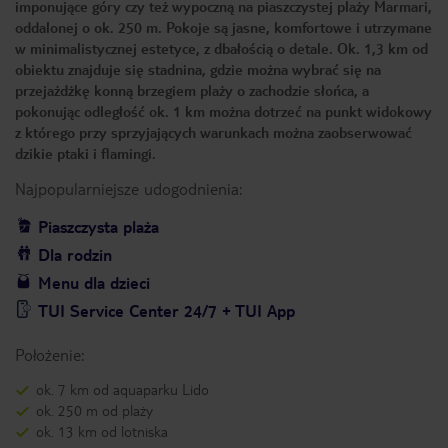
imponujące góry czy też wypoczną na piaszczystej plaży Marmari,
oddalonej o ok. 250 m. Pokoje są jasne, komfortowe i utrzymane
w minimalistycznej estetyce, z dbałością o detale. Ok. 1,3 km od
obiektu znajduje się stadnina, gdzie można wybrać się na
przejażdżkę konną brzegiem plaży o zachodzie słońca, a
pokonując odległość ok. 1 km można dotrzeć na punkt widokowy
z którego przy sprzyjających warunkach można zaobserwować
dzikie ptaki i flamingi.
Najpopularniejsze udogodnienia:
Piaszczysta plaża
Dla rodzin
Menu dla dzieci
TUI Service Center 24/7 + TUI App
Położenie:
ok. 7 km od aquaparku Lido
ok. 250 m od plaży
ok. 13 km od lotniska