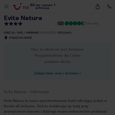
30
1
1
/
18
lat
|
numer
w Polsce
Evita Natura
(35 opinii)
GRECJA
KOS
MARMARI
KOD HOTELU
KGS23015
POKAŻ NA MAPIE
Ups, ta oferta nie jest dostępna.
Przygotowaliśmy dla Ciebie
podobne oferty:
Zobacz inne ceny i terminy
»
Evita Natura
-
informacje
Evita Natura to nowo wyremontowany hotel oferujący pobyt w
formie all inclusive. Goście zrelaksują się tutaj przy
nute
zewnętrznym basenie z którego można jednocześnie podziwiać