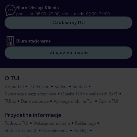
Biuro Obsługi Klienta
pon. – pt. 08:00–22:00, sob. – niedz. 09:00–21:00
Czat w myTUI
Biura stacjonarne
Znajdź na mapie
O TUI
Grupa TUI
TUI Poland
Kariera
Kontakt
Gwarancja ubezpieczeniowa
Opieka TUI na wakacjach 24/7
TUI.cz
Dane osobowe
Aplikacja mobilna TUI
Opinie TUI
Przydatne informacje
Podróż z TUI
Wakacje samolotem
Reklamacje
Status reklamacji
Ubezpieczenia
Parkingi