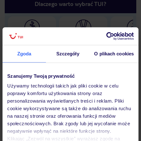
Dlaczego warto wybrać TUI?
Lider niskich cen
Największe biuro
30 lat w P
podróży w Polsce
Zgoda
Szczegóły
O plikach cookies
Szanujemy Twoją prywatność
Hotel
Używamy technologii takich jak pliki cookie w celu
poprawy komfortu użytkowania strony oraz
personalizowania wyświetlanych treści i reklam. Pliki
Opinie
cookie wykorzystywane są także do analizowania ruchu
na naszej stronie oraz oferowania funkcji mediów
społecznościowych. Brak zgody lub jej wycofanie może
Pokoje
negatywnie wpłynąć na niektóre funkcje strony.
Klikając „Zezwól na wszystkie” wyrażasz zgodę na