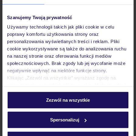
Pokoje
Szanujemy Twoją prywatność
Używamy technologii takich jak pliki cookie w celu
poprawy komfortu użytkowania strony oraz
Wyżywienie
personalizowania wyświetlanych treści i reklam. Pliki
cookie wykorzystywane są także do analizowania ruchu
na naszej stronie oraz oferowania funkcji mediów
Atrakcje
społecznościowych. Brak zgody lub jej wycofanie może
negatywnie wpłynąć na niektóre funkcje strony.
Klikając „Zezwól na wszystkie” wyrażasz zgodę na
Ważne informacje
umieszczenie wszystkich plików cookie. Możesz jednak
personalizować swój wybór wchodząc w zakładkę
„Szczegóły”
Zezwól na wszystkie
Szczegółowe informacje o plikach cookie znajdziesz
Często zadawane pytania
w
polityce plików cookies
oraz
polityce prywatności
.
Jak zmienić uczestników/osobę zgłaszającą?
Spersonalizuj
Czy w Hotelu będzie przedstawiciel TUI?
Na jakiej podstawie i gdzie otrzymam karty