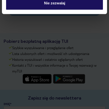
pokładowe/bilety lotnicze?
Nie zezwalaj
Zobacz więcej
Pobierz bezpłatną aplikację TUI
Szybkie wyszukiwanie i przeglądanie ofert
Lista ulubionych ofert i możliwość ich udostępniania
Historia wyszukiwań i ostatnio oglądanych ofert
Kontakt z TUI i wszystkie informacje o Twojej rezerwacji w
myTUI
Zapisz się do newslettera
IMIĘ*