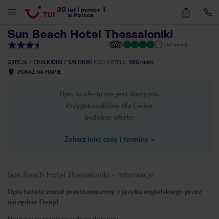
30
1
1
/
9
lat
|
numer
w Polsce
Sun Beach Hotel Thessaloniki
(65 opinii)
GRECJA
CHALKIDIKI
SALONIKI
KOD HOTELU
SKG10005
POKAŻ NA MAPIE
Ups, ta oferta nie jest dostępna.
Przygotowaliśmy dla Ciebie
podobne oferty:
Zobacz inne ceny i terminy
»
Sun Beach Hotel Thessaloniki
-
informacje
Opis hotelu został przetłumaczony z języka angielskiego przez
narzędzie DeepL
nute
Najpopularniejsze udogodnienia: