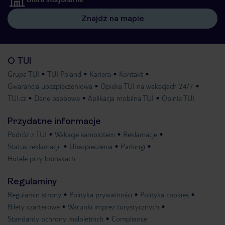
Znajdź na mapie
O TUI
Grupa TUI
TUI Poland
Kariera
Kontakt
Gwarancja ubezpieczeniowa
Opieka TUI na wakacjach 24/7
TUI.cz
Dane osobowe
Aplikacja mobilna TUI
Opinie TUI
Przydatne informacje
Podróż z TUI
Wakacje samolotem
Reklamacje
Status reklamacji
Ubezpieczenia
Parkingi
Hotele przy lotniskach
Regulaminy
Regulamin strony
Polityka prywatności
Polityka cookies
Bilety czarterowe
Warunki imprez turystycznych
Standardy ochrony małoletnich
Compliance