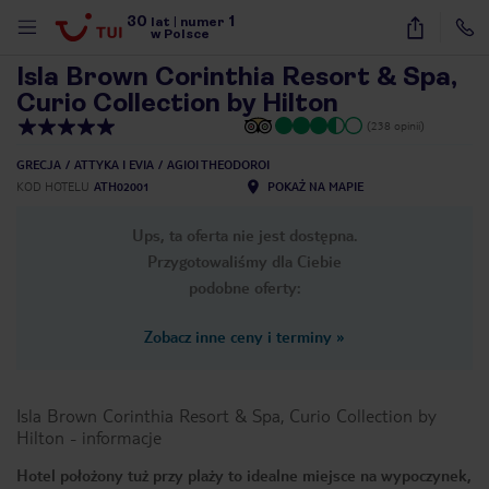
30
1
1
/
69
lat
|
numer
w Polsce
Isla Brown Corinthia Resort & Spa,
Curio Collection by Hilton
(238 opinii)
GRECJA
ATTYKA I EVIA
AGIOI THEODOROI
KOD HOTELU
ATH02001
POKAŻ NA MAPIE
Ups, ta oferta nie jest dostępna.
Przygotowaliśmy dla Ciebie
podobne oferty:
Zobacz inne ceny i terminy
»
Isla Brown Corinthia Resort & Spa, Curio Collection by
Hilton
-
informacje
nute
Hotel położony tuż przy plaży to idealne miejsce na wypoczynek,