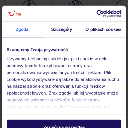
Lider niskich cen
Największe biuro
30 lat w P
podróży w Polsce
Zgoda
Szczegóły
O plikach cookies
Szanujemy Twoją prywatność
Hotel
Używamy technologii takich jak pliki cookie w celu
poprawy komfortu użytkowania strony oraz
personalizowania wyświetlanych treści i reklam. Pliki
cookie wykorzystywane są także do analizowania ruchu
Pokoje
na naszej stronie oraz oferowania funkcji mediów
społecznościowych. Brak zgody lub jej wycofanie może
negatywnie wpłynąć na niektóre funkcje strony.
Wyżywienie
Klikając „Zezwól na wszystkie” wyrażasz zgodę na
umieszczenie wszystkich plików cookie. Możesz jednak
personalizować swój wybór wchodząc w zakładkę
Atrakcje
„Szczegóły”
Zezwól na wszystkie