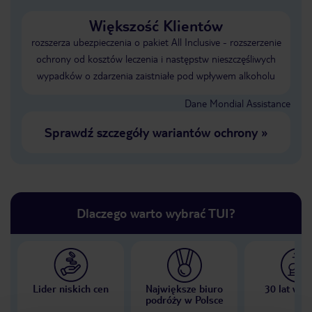
Większość Klientów
rozszerza ubezpieczenia o pakiet All Inclusive - rozszerzenie
ochrony od kosztów leczenia i następstw nieszczęśliwych
wypadków o zdarzenia zaistniałe pod wpływem alkoholu
Dane Mondial Assistance
Sprawdź szczegóły wariantów ochrony
»
Dlaczego warto wybrać TUI?
Lider niskich cen
Największe biuro
30 lat w P
podróży w Polsce