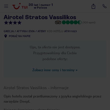
30
1
1
/
41
lat
|
numer
w Polsce
Airotel Stratos Vassilikos
(920 opinii)
GRECJA
ATTYKA I EVIA
ATENY
KOD HOTELU
ATH11023
POKAŻ NA MAPIE
Ups, ta oferta nie jest dostępna.
Przygotowaliśmy dla Ciebie
podobne oferty:
Zobacz inne ceny i terminy
»
Airotel Stratos Vassilikos
-
informacje
Opis hotelu został przetłumaczony z języka angielskiego przez
narzędzie DeepL
nute
Najpopularniejsze udogodnienia: