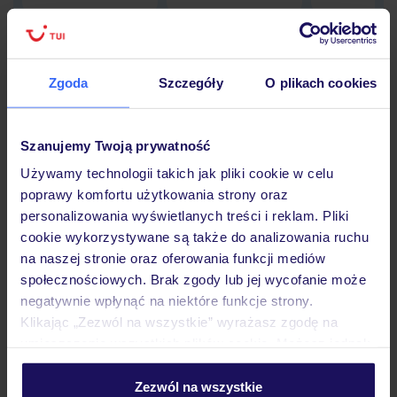
Zgoda
Szczegóły
O plikach cookies
Hotel
Szanujemy Twoją prywatność
Opinie
Używamy technologii takich jak pliki cookie w celu
poprawy komfortu użytkowania strony oraz
personalizowania wyświetlanych treści i reklam. Pliki
Pokoje
cookie wykorzystywane są także do analizowania ruchu
na naszej stronie oraz oferowania funkcji mediów
społecznościowych. Brak zgody lub jej wycofanie może
Wyżywienie
negatywnie wpłynąć na niektóre funkcje strony.
Klikając „Zezwól na wszystkie” wyrażasz zgodę na
umieszczenie wszystkich plików cookie. Możesz jednak
Atrakcje
personalizować swój wybór wchodząc w zakładkę
„Szczegóły”
Zezwól na wszystkie