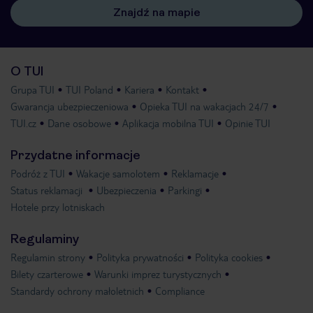
Znajdź na mapie
O TUI
Grupa TUI
TUI Poland
Kariera
Kontakt
Gwarancja ubezpieczeniowa
Opieka TUI na wakacjach 24/7
TUI.cz
Dane osobowe
Aplikacja mobilna TUI
Opinie TUI
Przydatne informacje
Podróż z TUI
Wakacje samolotem
Reklamacje
Status reklamacji
Ubezpieczenia
Parkingi
Hotele przy lotniskach
Regulaminy
Regulamin strony
Polityka prywatności
Polityka cookies
Bilety czarterowe
Warunki imprez turystycznych
Standardy ochrony małoletnich
Compliance