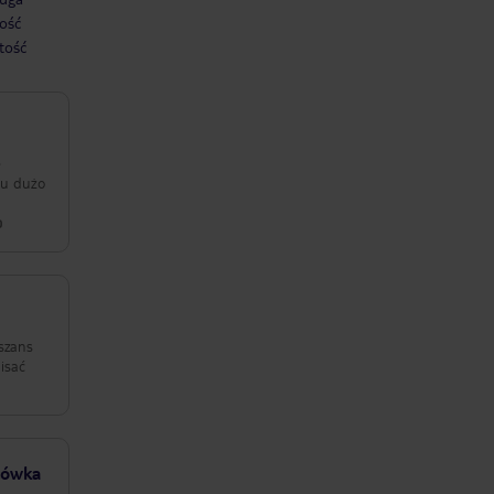
ość
tość
e
 tu dużo

 szans
isać
scówka