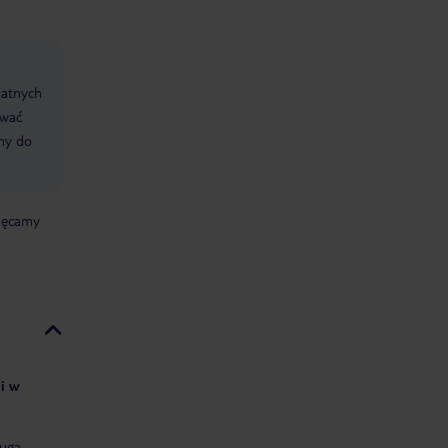
datnych
ować
śmy do
chęcamy
ii w
uga