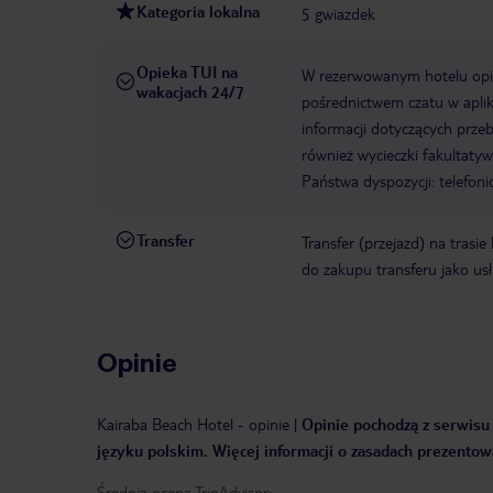
Kategoria lokalna
5 gwiazdek
Opieka TUI na
W rezerwowanym hotelu opiek
wakacjach 24/7
pośrednictwem czatu w aplik
informacji dotyczących prze
również wycieczki fakultaty
Państwa dyspozycji: telefon
Transfer
Transfer (przejazd) na trasi
do zakupu transferu jako us
Opinie
Kairaba Beach Hotel
-
opinie
|
Opinie pochodzą z serwisu 
języku polskim. Więcej informacji o zasadach prezentowa
Średnia ocena TripAdvisor: