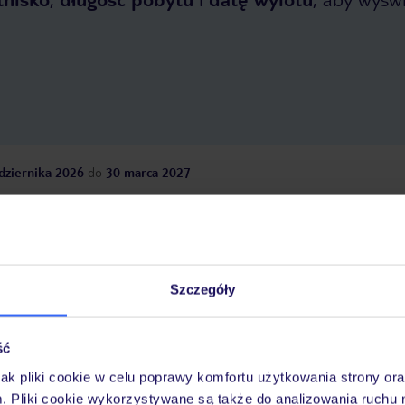
dziernika 2026
do
30 marca 2027
Dlaczego warto wybrać TUI?
Szczegóły
óży
Tylko u nas opieka na
10
30 lat w Polsce
wakacjach 24/7
ść
jak pliki cookie w celu poprawy komfortu użytkowania strony or
m. Pliki cookie wykorzystywane są także do analizowania ruchu 