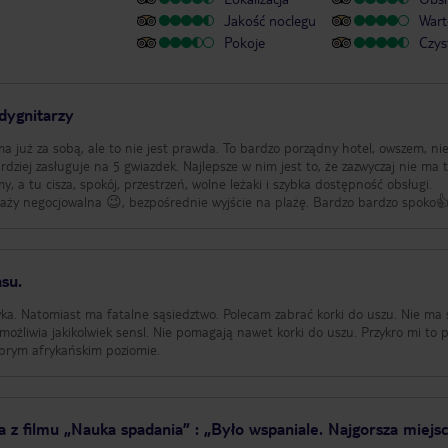
Jakość noclegu
Wart
Pokoje
Czys
dygnitarzy
ma już za sobą, ale to nie jest prawda. To bardzo porządny hotel, owszem, ni
ardziej zasługuje na 5 gwiazdek. Najlepsze w nim jest to, że zazwyczaj nie ma
y, a tu cisza, spokój, przestrzeń, wolne leżaki i szybka dostępność obsługi.
aży negocjowalna 😉, bezpośrednie wyjście na plażę. Bardzo bardzo spoko
asu.
ryka. Natomiast ma fatalne sąsiedztwo. Polecam zabrać korki do uszu. Nie ma
ożliwia jakikolwiek sensl. Nie pomagają nawet korki do uszu. Przykro mi to p
brym afrykańskim poziomie.
a z filmu „Nauka spadania” : „Było wspaniale. Najgorsza miej