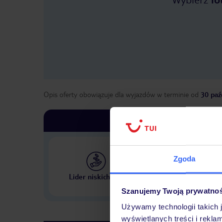
Opis oferty obowiązuje dla wyjazdów w terminie
od
30 paź
Zgoda
Największe biuro podr
Lider niskich cen
w Polsce
Szanujemy Twoją prywatno
Używamy technologii takich 
wyświetlanych treści i rekla