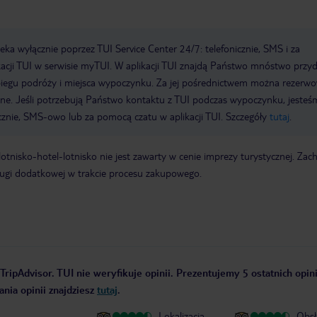
a wyłącznie poprzez TUI Service Center 24/7: telefonicznie, SMS i za
acji TUI w serwisie myTUI. W aplikacji TUI znajdą Państwo mnóstwo przy
biegu podróży i miejsca wypoczynku. Za jej pośrednictwem można rezerw
wne. Jeśli potrzebują Państwo kontaktu z TUI podczas wypoczynku, jeste
icznie, SMS-owo lub za pomocą czatu w aplikacji TUI. Szczegóły
tutaj
.
e lotnisko-hotel-lotnisko nie jest zawarty w cenie imprezy turystycznej. Za
ługi dodatkowej w trakcie procesu zakupowego.
TripAdvisor. TUI nie weryfikuje opinii. Prezentujemy 5 ostatnich opin
nia opinii znajdziesz
tutaj
.
Lokalizacja
Obsł