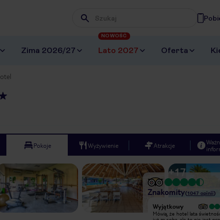
Pobi
Wpisz frazę, której szukasz
NOWOŚĆ
Zima 2026/27
Lato 2027
Oferta
Ki
otel
Ważn
Pokoje
Wyżywienie
Atrakcje
infor
+
17
Znakomity
(
1047
opinii
)
Bardzo dobry
Wyjątkowy
Zacytuję Pierce’a Brosnana z filmu
Mówią, że hotel lata świetnoś
„Nauka spadania” : „Było wspaniale.
już za sobą, ale to nie jest pr