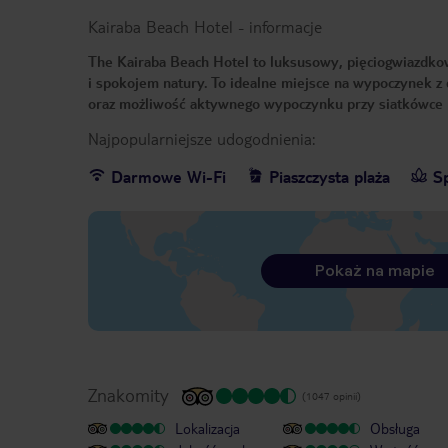
Kairaba Beach Hotel
-
informacje
The Kairaba Beach Hotel to luksusowy, pięciogwiazdkow
i spokojem natury. To idealne miejsce na wypoczynek z d
oraz możliwość aktywnego wypoczynku przy siatkówce 
Najpopularniejsze udogodnienia:
Darmowe Wi-Fi
Piaszczysta plaża
S
Pokaż na mapie
Znakomity
(1047 opinii)
Lokalizacja
Obsługa