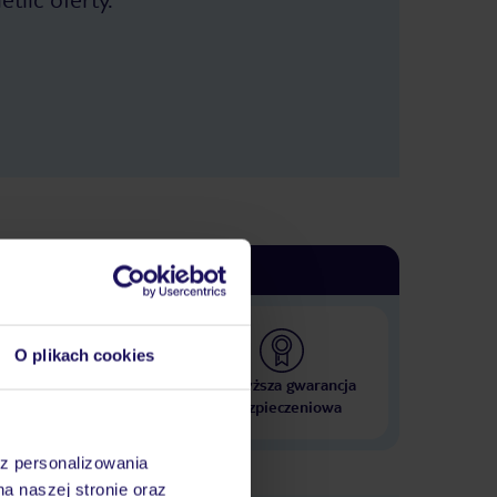
ktoś nie lubi wiatru od oceanu to
zachwycony nie będzie. Różne portale
w dość dziwny sposób pokazują
temperaturę w regionie Kololi –
zazwyczaj ją zawyżają. Zapewne
dlatego, że czujniki maja w głębi kraju
albo na słońcu. Tripadvisor nie
dopuszcza podawania linków, więc
tylko wspomnę, że należy znaleźć
norweski instytut meteorologii i
poszukać Kololi w Gambii – tam
podawana jest temperatura w cieniu.
Jeśli jest 23-24 stopnie to w cieniu
jest dużo chłodniej (wiatr). W nocy
wtedy poniżej 20 stopni. Ale można
nie używać wtedy klimatyzacji
(nowoczesna i cicha). Na basenie
radzę wybierać miejsca od 12 w górę
O plikach cookies
do 17. Im wyższy numer (na
postumentach parasoli) tym
 000 hoteli w ponad 50
Najwyższa gwarancja
wcześniej pojawia się tam słońce.
krajach
ubezpieczeniowa
Część woli początkowe numery, ale wg
mnie te dalsze są lepsze, bo zawsze
można złapać słońce na trawie do
az personalizowania
południa, a potem pod parasolem.
na naszej stronie oraz