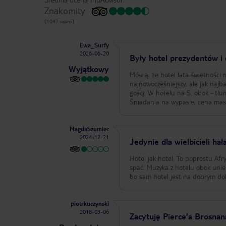
Znakomity
(1047 opinii)
Ewa_Surfy
2026-06-20
Były hotel prezydentów i 
Wyjątkowy
Mówią, że hotel lata świetności 
najnowocześniejszy, ale jak najb
gości. W hotelu na S. obok - tłum
Śniadania na wypasie, cena mas
MagdaSzumiec
2024-12-21
Jedynie dla wielbicieli hał
Hotel jak hotel. To poprostu Af
spać. Muzyka z hotelu obok uniem
bo sam hotel jest na dobrym do
piotrkuczynski
2018-03-06
Zacytuję Pierce’a Brosnan