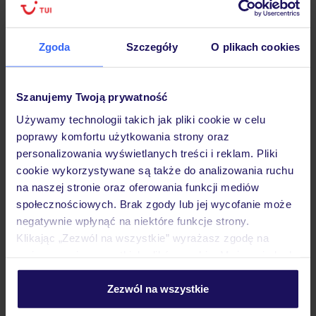
podróży w Polsce
Zgoda
Szczegóły
O plikach cookies
Hotel
Szanujemy Twoją prywatność
Używamy technologii takich jak pliki cookie w celu
poprawy komfortu użytkowania strony oraz
Pokoje
personalizowania wyświetlanych treści i reklam. Pliki
cookie wykorzystywane są także do analizowania ruchu
na naszej stronie oraz oferowania funkcji mediów
Wyżywienie
społecznościowych. Brak zgody lub jej wycofanie może
negatywnie wpłynąć na niektóre funkcje strony.
Klikając „Zezwól na wszystkie” wyrażasz zgodę na
Atrakcje
umieszczenie wszystkich plików cookie. Możesz jednak
personalizować swój wybór wchodząc w zakładkę
„Szczegóły”
Zezwól na wszystkie
Ważne informacje
Szczegółowe informacje o plikach cookie znajdziesz