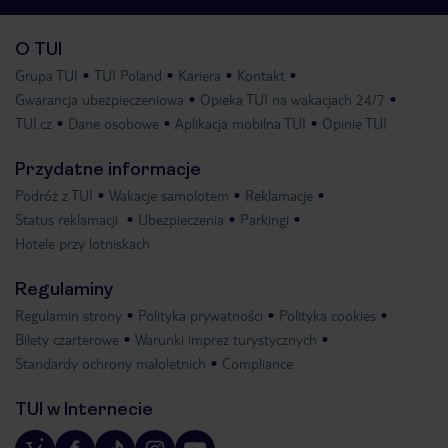
O TUI
Grupa TUI
TUI Poland
Kariera
Kontakt
Gwarancja ubezpieczeniowa
Opieka TUI na wakacjach 24/7
TUI.cz
Dane osobowe
Aplikacja mobilna TUI
Opinie TUI
Przydatne informacje
Podróż z TUI
Wakacje samolotem
Reklamacje
Status reklamacji
Ubezpieczenia
Parkingi
Hotele przy lotniskach
Regulaminy
Regulamin strony
Polityka prywatności
Polityka cookies
Bilety czarterowe
Warunki imprez turystycznych
Standardy ochrony małoletnich
Compliance
TUI w Internecie