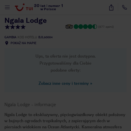
30
1
1
/
15
lat
|
numer
w Polsce
Ngala Lodge
(677 opinii)
GAMBIA
KOD HOTELU
BJL60004
POKAŻ NA MAPIE
Ups, ta oferta nie jest dostępna.
Przygotowaliśmy dla Ciebie
podobne oferty:
Zobacz inne ceny i terminy
»
Ngala Lodge
-
informacje
Ngala Lodge to ekskluzywny, pięciogwiazdkowy obiekt położony
w bujnych ogrodach tropikalnych, z zapierającym dech w
nute
piersiach widokiem na Ocean Atlantycki. Kameralna atmosfera