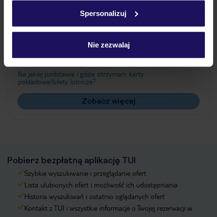
w
polityce plików cookies
oraz
polityce prywatności
.
Spersonalizuj
Często zadawane pytania
Nie zezwalaj
Jak zmienić uczestników/osobę zgłaszającą?
Czy w Hotelu będzie przedstawiciel TUI?
Na jakiej podstawie i gdzie otrzymam karty
pokładowe/bilety lotnicze?
Zobacz więcej
Pobierz bezpłatną aplikację TUI
Szybkie wyszukiwanie i przeglądanie ofert
Lista ulubionych ofert i możliwość ich udostępniania
Historia wyszukiwań i ostatnio oglądanych ofert
Kontakt z TUI i wszystkie informacje o Twojej rezerwacji w