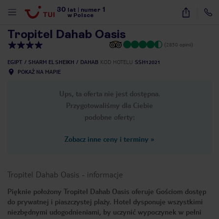
30
1
1
/
32
lat
|
numer
w Polsce
Tropitel Dahab Oasis
(2850 opinii)
EGIPT
SHARM EL SHEIKH
DAHAB
KOD HOTELU
SSH12021
POKAŻ NA MAPIE
Ups, ta oferta nie jest dostępna.
Przygotowaliśmy dla Ciebie
podobne oferty:
Zobacz inne ceny i terminy
»
Tropitel Dahab Oasis
-
informacje
Pięknie położony Tropitel Dahab Oasis oferuje Gościom dostęp
do prywatnej i piaszczystej plaży. Hotel dysponuje wszystkimi
nute
niezbędnymi udogodnieniami, by uczynić wypoczynek w pełni