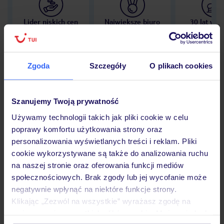
Lider niskich cen
Największe biuro
30 lat w P
podróży w Polsce
Zgoda
Szczegóły
O plikach cookies
Hotel
Szanujemy Twoją prywatność
Używamy technologii takich jak pliki cookie w celu
poprawy komfortu użytkowania strony oraz
Opinie
personalizowania wyświetlanych treści i reklam. Pliki
cookie wykorzystywane są także do analizowania ruchu
na naszej stronie oraz oferowania funkcji mediów
Pokoje
społecznościowych. Brak zgody lub jej wycofanie może
negatywnie wpłynąć na niektóre funkcje strony.
Klikając „Zezwól na wszystkie” wyrażasz zgodę na
Wyżywienie
umieszczenie wszystkich plików cookie. Możesz jednak