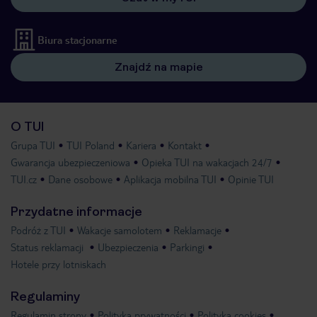
Biura stacjonarne
Znajdź na mapie
O TUI
Grupa TUI
TUI Poland
Kariera
Kontakt
Gwarancja ubezpieczeniowa
Opieka TUI na wakacjach 24/7
TUI.cz
Dane osobowe
Aplikacja mobilna TUI
Opinie TUI
Przydatne informacje
Podróż z TUI
Wakacje samolotem
Reklamacje
Status reklamacji
Ubezpieczenia
Parkingi
Hotele przy lotniskach
Regulaminy
Regulamin strony
Polityka prywatności
Polityka cookies