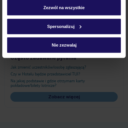
personalizować swój wybór wchodząc w zakładkę
„Szczegóły”
Zezwól na wszystkie
Atrakcje
Szczegółowe informacje o plikach cookie znajdziesz
w
polityce plików cookies
oraz
polityce prywatności
.
Spersonalizuj
Ważne informacje
Nie zezwalaj
Często zadawane pytania
Jak zmienić uczestników/osobę zgłaszającą?
Czy w Hotelu będzie przedstawiciel TUI?
Na jakiej podstawie i gdzie otrzymam karty
pokładowe/bilety lotnicze?
Zobacz więcej