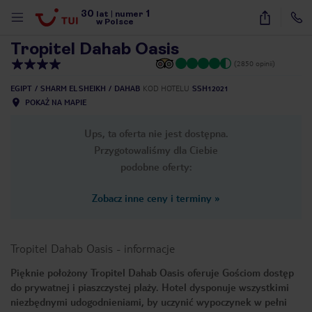
30
1
1
/
32
lat
|
numer
w Polsce
Tropitel Dahab Oasis
(2850 opinii)
EGIPT
SHARM EL SHEIKH
DAHAB
KOD HOTELU
SSH12021
POKAŻ NA MAPIE
Ups, ta oferta nie jest dostępna.
Przygotowaliśmy dla Ciebie
podobne oferty:
Zobacz inne ceny i terminy
»
Tropitel Dahab Oasis
-
informacje
Pięknie położony Tropitel Dahab Oasis oferuje Gościom dostęp
do prywatnej i piaszczystej plaży. Hotel dysponuje wszystkimi
nute
niezbędnymi udogodnieniami, by uczynić wypoczynek w pełni