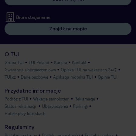
Biura stacjonarne
Znajdź na mapie
O TUI
Grupa TUI
TUI Poland
Kariera
Kontakt
Gwarancja ubezpieczeniowa
Opieka TUI na wakacjach 24/7
TUI.cz
Dane osobowe
Aplikacja mobilna TUI
Opinie TUI
Przydatne informacje
Podróż z TUI
Wakacje samolotem
Reklamacje
Status reklamacji
Ubezpieczenia
Parkingi
Hotele przy lotniskach
Regulaminy
Regulamin strony
Polityka prywatności
Polityka cookies