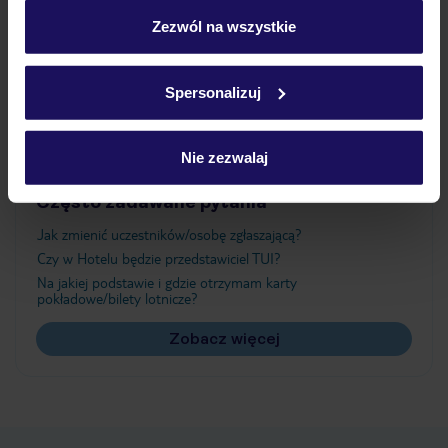
personalizować swój wybór wchodząc w zakładkę
„Szczegóły”
Zezwól na wszystkie
Atrakcje
Szczegółowe informacje o plikach cookie znajdziesz
w
polityce plików cookies
oraz
polityce prywatności
.
Spersonalizuj
Ważne informacje
Nie zezwalaj
Często zadawane pytania
Jak zmienić uczestników/osobę zgłaszającą?
Czy w Hotelu będzie przedstawiciel TUI?
Na jakiej podstawie i gdzie otrzymam karty
pokładowe/bilety lotnicze?
Zobacz więcej