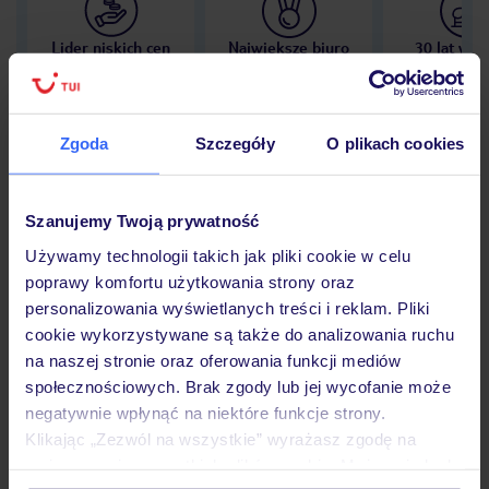
Lider niskich cen
Największe biuro
30 lat w P
podróży w Polsce
Zgoda
Szczegóły
O plikach cookies
Hotel
Szanujemy Twoją prywatność
Używamy technologii takich jak pliki cookie w celu
poprawy komfortu użytkowania strony oraz
Opinie
personalizowania wyświetlanych treści i reklam. Pliki
cookie wykorzystywane są także do analizowania ruchu
na naszej stronie oraz oferowania funkcji mediów
Pokoje
społecznościowych. Brak zgody lub jej wycofanie może
negatywnie wpłynąć na niektóre funkcje strony.
Klikając „Zezwól na wszystkie” wyrażasz zgodę na
Wyżywienie
umieszczenie wszystkich plików cookie. Możesz jednak