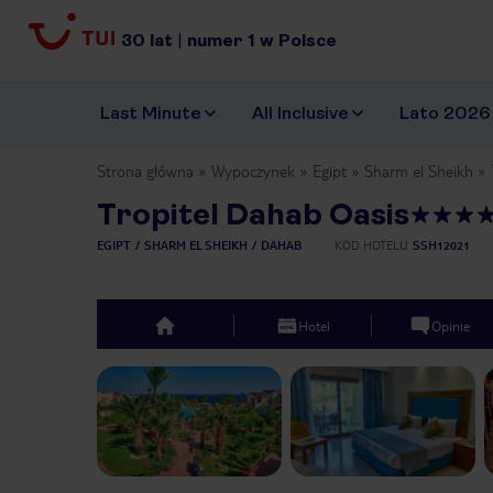
30
lat
|
numer
1
w Polsce
Last Minute
All Inclusive
Lato 2026
Strona główna
Wypoczynek
Egipt
Sharm el Sheikh
Tropitel Dahab Oasis
EGIPT
SHARM EL SHEIKH
DAHAB
KOD HOTELU
SSH12021
Hotel
Opinie
top
Previous slide