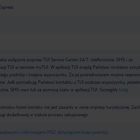
Express
a wyłącznie poprzez TUI Service Center 24/7: telefonicznie, SMS i za
acji TUI w serwisie myTUI. W aplikacji TUI znajdą Państwo mnóstwo przy
biegu podróży i miejsca wypoczynku. Za jej pośrednictwem można rezerw
wne. Jeśli potrzebują Państwo kontaktu z TUI podczas wypoczynku, jeste
icznie, SMS-owo lub za pomocą czatu w aplikacji TUI. Szczegóły
tutaj
.
e lotnisko-hotel-lotnisko nie jest zawarty w cenie imprezy turystycznej. Za
ługi dodatkowej w trakcie procesu zakupowego.
jazdowymi i informacjami MSZ dotyczącymi kraju podróży
.