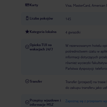
Karty
Visa, MasterCard, American 
Liczba pokojów
145
Kategoria lokalna
4 gwiazdki
Opieka TUI na
W rezerwowanym hotelu opiek
wakacjach 24/7
pośrednictwem czatu w aplik
informacji dotyczących prze
również wycieczki fakultaty
Państwa dyspozycji: telefon
Transfer
Transfer (przejazd) na trasi
do zakupu transferu jako us
Przepisy wjazdowe i
Zapoznaj się z przepisami w
informacje MSZ