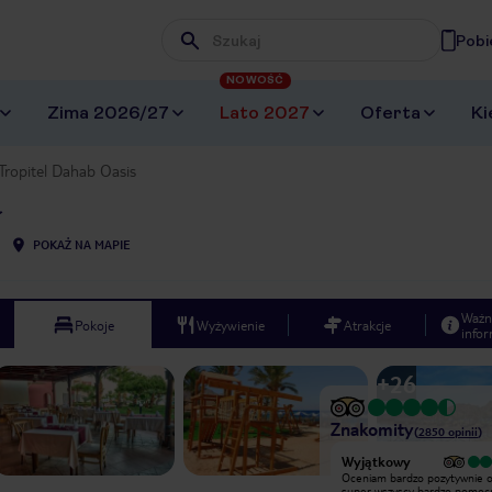
Pobi
Wpisz frazę, której szukasz
NOWOŚĆ
Zima 2026/27
Lato 2027
Oferta
Ki
Tropitel Dahab Oasis
POKAŻ NA MAPIE
Ważn
Pokoje
Wyżywienie
Atrakcje
infor
+
26
Znakomity
(
2850
opinii
)
Wyjątkowy
Wyjątkowy
Hotel Tropitel Dahab to wspaniałe
Oceniam bardzo pozytywnie o
miejsce na wypoczynek. Jedzenie
super wszyscy bardzo pomocn