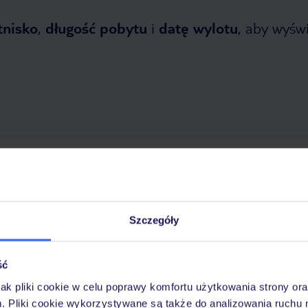
tnisko
,
długość pobytu
i
datę wylotu
, aby wyświe
 2026
do
2 listopada 2026
Dlaczego warto wybrać TUI?
Szczegóły
ść
óży
Tylko u nas opieka na
10
30 lat w Polsce
wakacjach 24/7
jak pliki cookie w celu poprawy komfortu użytkowania strony or
m. Pliki cookie wykorzystywane są także do analizowania ruchu 