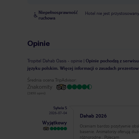
Niepełnosprawność
Hotel nie jest przystosowan
ruchowa
Opinie
Tropitel Dahab Oasis
-
opinie
|
Opinie pochodzą z serwisu 
języku polskim. Więcej informacji o zasadach prezentowa
Średnia ocena TripAdvisor:
Znakomity
(2850 opinii)
Sylwia S
2026-07-04
Dahab 2026
Wyjątkowy
Oceniam bardzo pozytywnie obsługa super wszys
basenie. Animatorzy oferują duż
różnorodne . Polecam