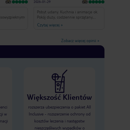
2026-01-29
Pobyt udany. Kuchnia i animacje ok.
susowyzpieknymwidokiemRomantyspokojnytechnoldzniltyu8good♥️♥️♥️
Pokój duży, codziennie sprzątany,
ręczniki wymieniane. Woda w basenie
Czytaj więcej
»
faktycznie ciepła. Wróciłabym.
Zobacz więcej opinii
»
Większość Klientów
ienci
rozszerza ubezpieczenia o pakiet All
ji w
Inclusive - rozszerzenie ochrony od
nacji
kosztów leczenia i następstw
nieszczęśliwych wypadków o