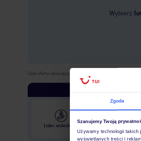
Wybierz
lo
Opis oferty obowiązuje dla wyjazdów w terminie
od
1 maja
Zgoda
Szanujemy Twoją prywatno
Największe biuro podr
Lider niskich cen
w Polsce
Używamy technologii takich 
wyświetlanych treści i rekla