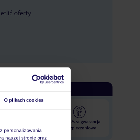
tlić oferty.
O plikach cookies
 000 hoteli w ponad 50
Najwyższa gwarancja
krajach
ubezpieczeniowa
az personalizowania
na naszej stronie oraz