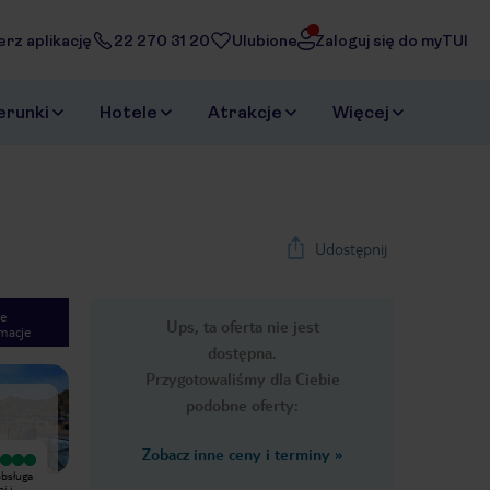
erz aplikację
22 270 31 20
Ulubione
Zaloguj się do myTUI
erunki
Hotele
Atrakcje
Więcej
Udostępnij
e
Ups, ta oferta nie jest
macje
1
/
32
dostępna.
Next slide
Przygotowaliśmy dla Ciebie
podobne oferty:
Zobacz inne ceny i terminy
»
Wyjątkowy
Wyjątkowy
bsługa
Everything was perfect
Pobyt udany. Kuchnia i animacje ok.
i i
GlownezletyhoteluluksusowyzpieknymwidokiemRomantyspokojnytechnoldzniltyu8
Pokój duży, codziennie sprzątany,