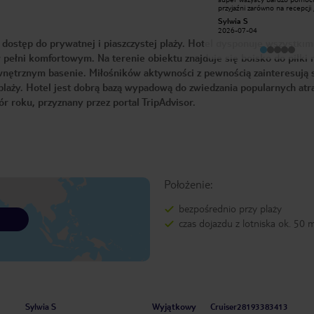
jest bardzo różnorodne i naprawdę
przyjaźni zarówno na recepcji ,
pyszne — każdy znajdzie coś dla
stołówce przy basenie. Anima
Iwona M
Sylwia S
siebie. Personel niezwykle miły,
oferują dużo zabaw gier i sho
2026-01-17
2026-07-04
pomocny i zawsze uśmiechnięty.
wieczorem. Pokoje czyste jed
dostęp do prywatnej i piaszczystej plaży. Hotel dysponuje wszystkim
Animatorzy dbają o to, aby nikt się
bardzo dobre i różnorodne .
nie nudził, oferując wiele atrakcji w
Polecam
ełni komfortowym. Na terenie obiektu znajduje się boisko do piłki 
ciągu dnia i wieczorami. Teren hotelu
jest bardzo ciekawie i estetycznie
ewnętrznym basenie. Miłośników aktywności z pewnością zainteresują 
zagospodarowany, co sprzyja
spacerom i relaksowi. Zdecydowanie
laży. Hotel jest dobrą bazą wypadową do zwiedzania popularnych atra
polecam! 😀😀😀😀
r roku, przyznany przez portal TripAdvisor.
Położenie:
bezpośrednio przy plaży
czas dojazdu z lotniska ok. 50 
Wyjątkowy
Sylwia S
Cruiser28193383413