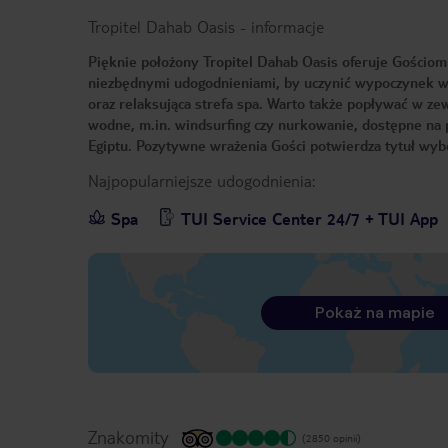
Tropitel Dahab Oasis
-
informacje
Pięknie położony Tropitel Dahab Oasis oferuje Gościom 
niezbędnymi udogodnieniami, by uczynić wypoczynek w p
oraz relaksująca strefa spa. Warto także popływać w z
wodne, m.in. windsurfing czy nurkowanie, dostępne na p
Egiptu. Pozytywne wrażenia Gości potwierdza tytuł wybó
Najpopularniejsze udogodnienia:
Spa
TUI Service Center 24/7 + TUI App
Pokaż na mapie
Znakomity
(2850 opinii)