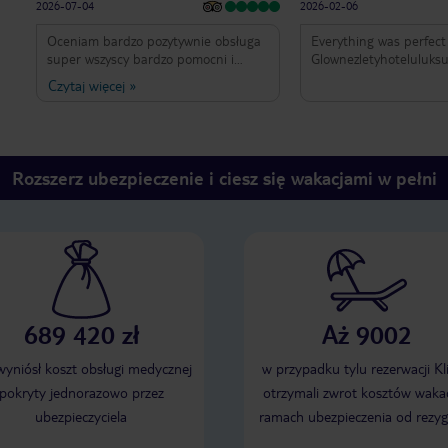
2026-07-04
2026-02-06
Oceniam bardzo pozytywnie obsługa
Everything was perfect
super wszyscy bardzo pomocni i
Glownezletyhoteluluk
przyjaźni zarówno na recepcji ,
Czytaj więcej
»
stołówce przy basenie. Animatorzy
oferują dużo zabaw gier i show time
wieczorem. Pokoje czyste jedzenie
bardzo dobre i różnorodne . Polecam
Rozszerz ubezpieczenie i ciesz się wakacjami w pełni
689 420 zł
Aż 9002
 wyniósł koszt obsługi medycznej
w przypadku tylu rezerwacji Kl
pokryty jednorazowo przez
otrzymali zwrot kosztów wakac
ubezpieczyciela
ramach ubezpieczenia od rezyg