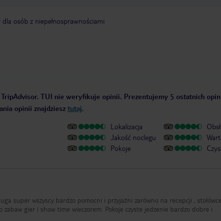
y dla osób z niepełnosprawnościami
TripAdvisor. TUI nie weryfikuje opinii. Prezentujemy 5 ostatnich opin
nia opinii znajdziesz
tutaj
.
Lokalizacja
Obsł
Jakość noclegu
Wart
Pokoje
Czys
cy bardzo pomocni i przyjaźni zarówno na recepcji , stołówce przy
o zabaw gier i show time wieczorem. Pokoje czyste jedzenie bardzo dobre i