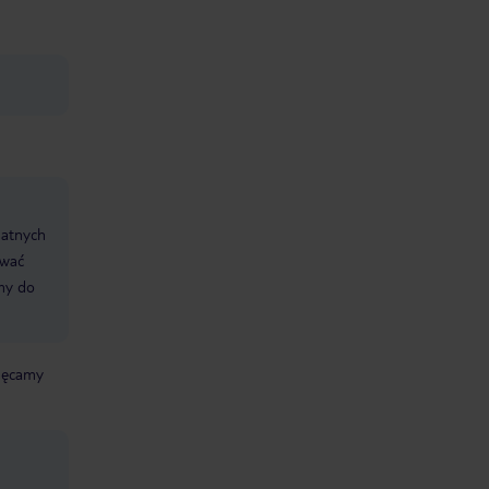
datnych
ować
śmy do
chęcamy