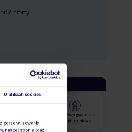
tlić oferty.
O plikach cookies
 000 hoteli w ponad 50
Najwyższa gwarancja
krajach
ubezpieczeniowa
az personalizowania
na naszej stronie oraz