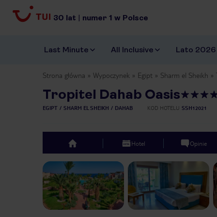
30
lat
|
numer
1
w Polsce
Last Minute
All Inclusive
Lato 2026
Strona główna
Wypoczynek
Egipt
Sharm el Sheikh
Tropitel Dahab Oasis
EGIPT
SHARM EL SHEIKH
DAHAB
KOD HOTELU
SSH12021
Hotel
Opinie
top
Previous slide