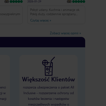
2026-01-29
Pobyt udany. Kuchnia i animacje ok.
susowyzpieknymwidokiemRomantyspokojnytechnoldzniltyu8good♥️♥️♥️
Pokój duży, codziennie sprzątany,
ręczniki wymieniane. Woda w basenie
Czytaj więcej
»
faktycznie ciepła. Wróciłabym.
Zobacz więcej opinii
»
Większość Klientów
ienci
rozszerza ubezpieczenia o pakiet All
ji w
Inclusive - rozszerzenie ochrony od
nacji
kosztów leczenia i następstw
nieszczęśliwych wypadków o