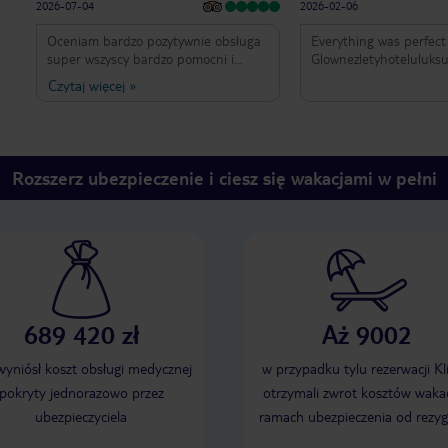
2026-07-04
2026-02-06
Oceniam bardzo pozytywnie obsługa
Everything was perfect
super wszyscy bardzo pomocni i
Glownezletyhoteluluk
przyjaźni zarówno na recepcji ,
Czytaj więcej
»
stołówce przy basenie. Animatorzy
oferują dużo zabaw gier i show time
wieczorem. Pokoje czyste jedzenie
bardzo dobre i różnorodne . Polecam
Rozszerz ubezpieczenie i ciesz się wakacjami w pełni
689 420 zł
Aż 9002
 wyniósł koszt obsługi medycznej
w przypadku tylu rezerwacji Kl
pokryty jednorazowo przez
otrzymali zwrot kosztów wakac
ubezpieczyciela
ramach ubezpieczenia od rezyg