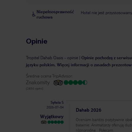
Niepełnosprawność
Hotel nie jest przystosowan
ruchowa
Opinie
Tropitel Dahab Oasis
-
opinie
|
Opinie pochodzą z serwisu 
języku polskim. Więcej informacji o zasadach prezentowa
Średnia ocena TripAdvisor:
Znakomity
(2850 opinii)
Sylwia S
2026-07-04
Dahab 2026
Wyjątkowy
Oceniam bardzo pozytywnie obsługa super wszys
basenie. Animatorzy oferują duż
różnorodne . Polecam