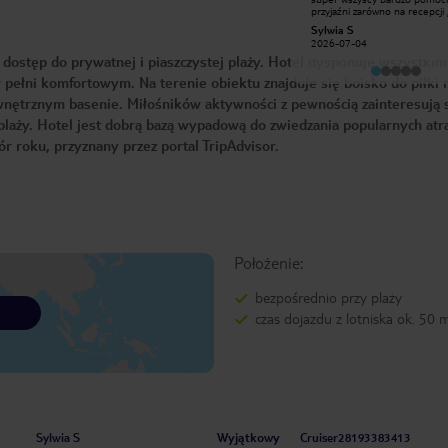
jest bardzo różnorodne i naprawdę
przyjaźni zarówno na recepcji ,
pyszne — każdy znajdzie coś dla
stołówce przy basenie. Anima
Iwona M
Sylwia S
siebie. Personel niezwykle miły,
oferują dużo zabaw gier i sho
2026-01-17
2026-07-04
pomocny i zawsze uśmiechnięty.
wieczorem. Pokoje czyste jed
dostęp do prywatnej i piaszczystej plaży. Hotel dysponuje wszystkim
Animatorzy dbają o to, aby nikt się
bardzo dobre i różnorodne .
nie nudził, oferując wiele atrakcji w
Polecam
ełni komfortowym. Na terenie obiektu znajduje się boisko do piłki 
ciągu dnia i wieczorami. Teren hotelu
jest bardzo ciekawie i estetycznie
ewnętrznym basenie. Miłośników aktywności z pewnością zainteresują 
zagospodarowany, co sprzyja
spacerom i relaksowi. Zdecydowanie
laży. Hotel jest dobrą bazą wypadową do zwiedzania popularnych atra
polecam! 😀😀😀😀
r roku, przyznany przez portal TripAdvisor.
Położenie:
bezpośrednio przy plaży
czas dojazdu z lotniska ok. 50 
Wyjątkowy
Sylwia S
Cruiser28193383413