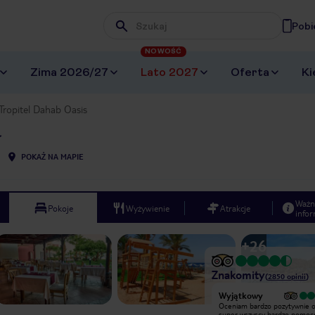
Pobi
Wpisz frazę, której szukasz
NOWOŚĆ
Zima 2026/27
Lato 2027
Oferta
Ki
Tropitel Dahab Oasis
POKAŻ NA MAPIE
Ważn
Pokoje
Wyżywienie
Atrakcje
infor
+
26
Znakomity
(
2850
opinii
)
Wyjątkowy
Wyjątkowy
Hotel Tropitel Dahab to wspaniałe
Oceniam bardzo pozytywnie o
miejsce na wypoczynek. Jedzenie
super wszyscy bardzo pomocn