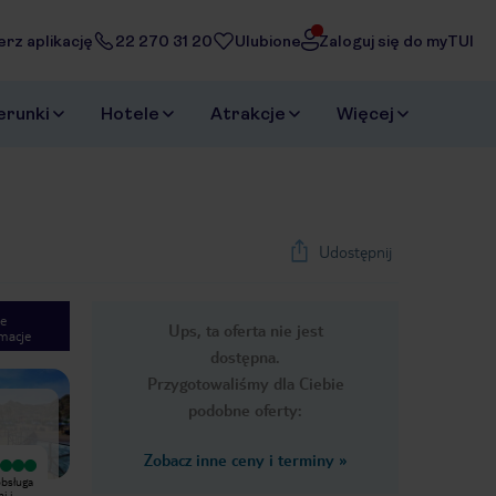
erz aplikację
22 270 31 20
Ulubione
Zaloguj się do myTUI
erunki
Hotele
Atrakcje
Więcej
Udostępnij
e
Ups, ta oferta nie jest
macje
1
/
32
dostępna.
Next slide
Przygotowaliśmy dla Ciebie
podobne oferty:
Zobacz inne ceny i terminy
»
Wyjątkowy
Wyjątkowy
bsługa
Everything was perfect
Pobyt udany. Kuchnia i animacje ok.
i i
GlownezletyhoteluluksusowyzpieknymwidokiemRomantyspokojnytechnoldzniltyu8
Pokój duży, codziennie sprzątany,