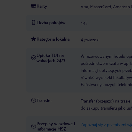
Karty
Visa, MasterCard, American 
Liczba pokojów
145
Kategoria lokalna
4 gwiazdki
Opieka TUI na
W rezerwowanym hotelu opiek
wakacjach 24/7
pośrednictwem czatu w aplik
informacji dotyczących prze
również wycieczki fakultaty
Państwa dyspozycji: telefon
Transfer
Transfer (przejazd) na trasi
do zakupu transferu jako us
Przepisy wjazdowe i
Zapoznaj się z przepisami w
informacje MSZ