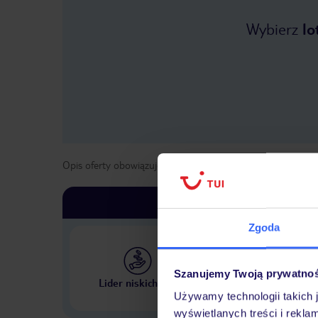
Wybierz
lo
Opis oferty obowiązuje dla wyjazdów w terminie
od
1 maja
Zgoda
Szanujemy Twoją prywatno
Największe biuro podr
Lider niskich cen
w Polsce
Używamy technologii takich 
wyświetlanych treści i rekla