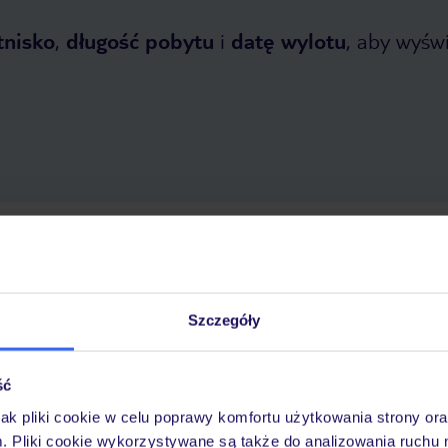
tnisko
,
długość pobytu
i
datę wylotu
, aby wyświe
 2026
do
2 listopada 2026
Dlaczego warto wybrać TUI?
Szczegóły
ść
óży
Tylko u nas opieka na
10
30 lat w Polsce
wakacjach 24/7
jak pliki cookie w celu poprawy komfortu użytkowania strony or
m. Pliki cookie wykorzystywane są także do analizowania ruchu 