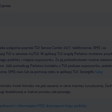
Express
a wyłącznie poprzez TUI Service Center 24/7: telefonicznie, SMS i za
acji TUI w serwisie myTUI. W aplikacji TUI znajdą Państwo mnóstwo przy
biegu podróży i miejsca wypoczynku. Za jej pośrednictwem można rezerw
wne. Jeśli potrzebują Państwo kontaktu z TUI podczas wypoczynku, jeste
icznie, SMS-owo lub za pomocą czatu w aplikacji TUI. Szczegóły
tutaj
.
e lotnisko-hotel-lotnisko nie jest zawarty w cenie imprezy turystycznej. Za
ługi dodatkowej w trakcie procesu zakupowego.
jazdowymi i informacjami MSZ dotyczącymi kraju podróży
.