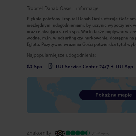
Tropitel Dahab Oasis
-
informacje
Pięknie położony Tropitel Dahab Oasis oferuje Gościom 
niezbędnymi udogodnieniami, by uczynić wypoczynek w p
oraz relaksująca strefa spa. Warto także popływać w z
wodne, m.in. windsurfing czy nurkowanie, dostępne na p
Egiptu. Pozytywne wrażenia Gości potwierdza tytuł wybó
Najpopularniejsze udogodnienia:
Spa
TUI Service Center 24/7 + TUI App
Pokaż na mapie
Znakomity
(2850 opinii)