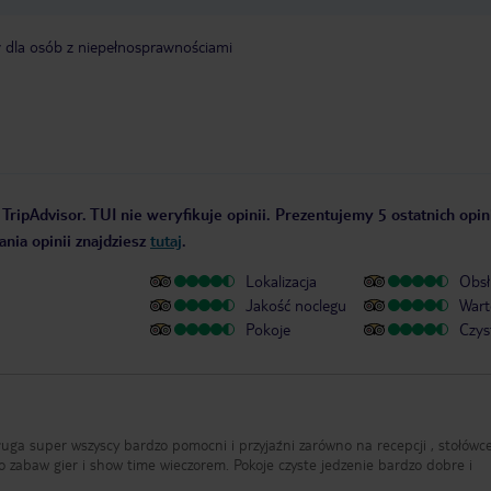
y dla osób z niepełnosprawnościami
TripAdvisor. TUI nie weryfikuje opinii. Prezentujemy 5 ostatnich opin
nia opinii znajdziesz
tutaj
.
Lokalizacja
Obsł
Jakość noclegu
Wart
Pokoje
Czys
cy bardzo pomocni i przyjaźni zarówno na recepcji , stołówce przy
o zabaw gier i show time wieczorem. Pokoje czyste jedzenie bardzo dobre i