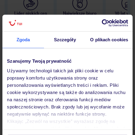
Lider niskich cen
Największe biuro
30 lat w P
podróży w Polsce
Zgoda
Szczegóły
O plikach cookies
Hotel
Szanujemy Twoją prywatność
Używamy technologii takich jak pliki cookie w celu
poprawy komfortu użytkowania strony oraz
Opinie
personalizowania wyświetlanych treści i reklam. Pliki
cookie wykorzystywane są także do analizowania ruchu
na naszej stronie oraz oferowania funkcji mediów
Pokoje
społecznościowych. Brak zgody lub jej wycofanie może
negatywnie wpłynąć na niektóre funkcje strony.
Klikając „Zezwól na wszystkie” wyrażasz zgodę na
Wyżywienie
umieszczenie wszystkich plików cookie. Możesz jednak