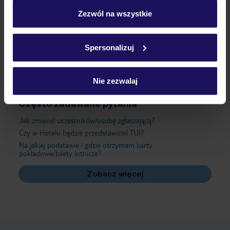
personalizować swój wybór wchodząc w zakładkę
„Szczegóły”
Zezwól na wszystkie
Atrakcje
Szczegółowe informacje o plikach cookie znajdziesz
w
polityce plików cookies
oraz
polityce prywatności
.
Spersonalizuj
Ważne informacje
Nie zezwalaj
Często zadawane pytania
Jak zmienić uczestników/osobę zgłaszającą?
Czy w Hotelu będzie przedstawiciel TUI?
Na jakiej podstawie i gdzie otrzymam karty
pokładowe/bilety lotnicze?
Zobacz więcej