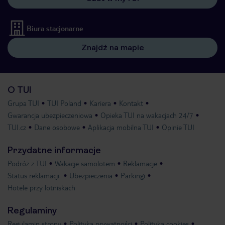
Biura stacjonarne
Znajdź na mapie
O TUI
Grupa TUI
TUI Poland
Kariera
Kontakt
Gwarancja ubezpieczeniowa
Opieka TUI na wakacjach 24/7
TUI.cz
Dane osobowe
Aplikacja mobilna TUI
Opinie TUI
Przydatne informacje
Podróż z TUI
Wakacje samolotem
Reklamacje
Status reklamacji
Ubezpieczenia
Parkingi
Hotele przy lotniskach
Regulaminy
Regulamin strony
Polityka prywatności
Polityka cookies