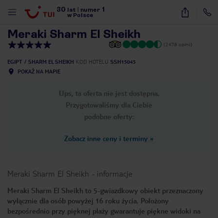
30
1
1
/
30
lat
|
numer
w Polsce
Meraki Sharm El Sheikh
(2478 opinii)
EGIPT
SHARM EL SHEIKH
KOD HOTELU
SSH15045
POKAŻ NA MAPIE
Ups, ta oferta nie jest dostępna.
Przygotowaliśmy dla Ciebie
podobne oferty:
Zobacz inne ceny i terminy
»
Meraki Sharm El Sheikh
-
informacje
Meraki Sharm El Sheikh to 5-gwiazdkowy obiekt przeznaczony
wyłącznie dla osób powyżej 16 roku życia. Położony
nute
bezpośrednio przy pięknej plaży gwarantuje piękne widoki na