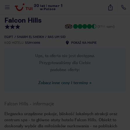
30
1
1
/
39
lat
|
numer
w Polsce
Falcon Hills
(3711 opinii)
EGIPT
SHARM EL SHEIKH
RAS UM SID
KOD HOTELU
SSH13098
POKAŻ NA MAPIE
Ups, ta oferta nie jest dostępna.
Przygotowaliśmy dla Ciebie
podobne oferty:
Zobacz inne ceny i terminy
»
Falcon Hills
-
informacje
Elegancko urządzone pokoje, bliskość lokalnych atrakcji oraz
centrum spa - to główne atuty hotelu Falcon Hills. Obiekt to
nute
doskonały wybór dla miłośników nurkowania - na pobliskich