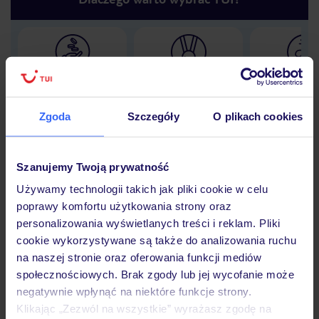
Lider niskich cen
Największe biuro
30 lat w P
podróży w Polsce
Zgoda
Szczegóły
O plikach cookies
Szanujemy Twoją prywatność
Hotel
Używamy technologii takich jak pliki cookie w celu
poprawy komfortu użytkowania strony oraz
personalizowania wyświetlanych treści i reklam. Pliki
Opinie
cookie wykorzystywane są także do analizowania ruchu
na naszej stronie oraz oferowania funkcji mediów
społecznościowych. Brak zgody lub jej wycofanie może
Pokoje
negatywnie wpłynąć na niektóre funkcje strony.
Klikając „Zezwól na wszystkie” wyrażasz zgodę na