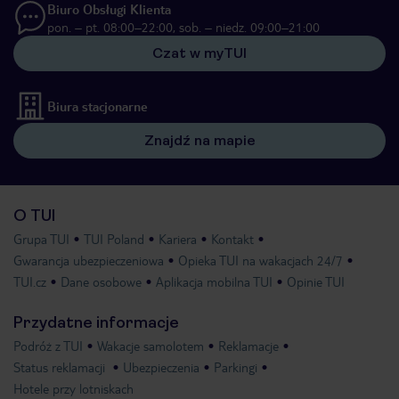
Biuro Obsługi Klienta
pon. – pt. 08:00–22:00, sob. – niedz. 09:00–21:00
Czat w myTUI
Biura stacjonarne
Znajdź na mapie
O TUI
Grupa TUI
TUI Poland
Kariera
Kontakt
Gwarancja ubezpieczeniowa
Opieka TUI na wakacjach 24/7
TUI.cz
Dane osobowe
Aplikacja mobilna TUI
Opinie TUI
Przydatne informacje
Podróż z TUI
Wakacje samolotem
Reklamacje
Status reklamacji
Ubezpieczenia
Parkingi
Hotele przy lotniskach