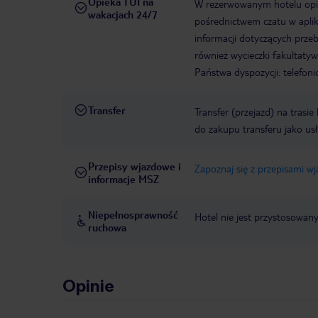
Opieka TUI na
W rezerwowanym hotelu opiek
wakacjach 24/7
pośrednictwem czatu w aplik
informacji dotyczących prze
również wycieczki fakultaty
Państwa dyspozycji: telefon
Transfer
Transfer (przejazd) na trasi
do zakupu transferu jako us
Przepisy wjazdowe i
Zapoznaj się z przepisami w
informacje MSZ
Niepełnosprawność
Hotel nie jest przystosowan
ruchowa
Opinie