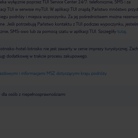
a wyłącznie poprzez TUI Service Center 24/7: telefonicznie, SMS i za
acji TUI w serwisie myTUI. W aplikacji TUI znajdą Państwo mnóstwo przy
biegu podróży i miejsca wypoczynku. Za jej pośrednictwem można rezerw
wne. Jeśli potrzebują Państwo kontaktu z TUI podczas wypoczynku, jeste
icznie, SMS-owo lub za pomocą czatu w aplikacji TUI. Szczegóły
tutaj
.
e lotnisko-hotel-lotnisko nie jest zawarty w cenie imprezy turystycznej. Za
ługi dodatkowej w trakcie procesu zakupowego.
jazdowymi i informacjami MSZ dotyczącymi kraju podróży
.
y dla osób z niepełnosprawnościami