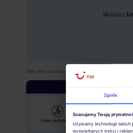
Wybierz
lo
Opis oferty obowiązuje dla wyjazdów w terminie
od
1 maja
Zgoda
Szanujemy Twoją prywatno
Największe biuro podr
Lider niskich cen
w Polsce
Używamy technologii takich 
wyświetlanych treści i rekla