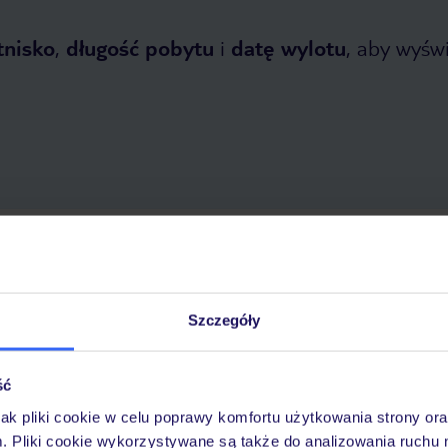
tnisko
,
długość pobytu
i
datę wylotu
, aby wyświe
 2026
do
1 listopada 2026
Dlaczego warto wybrać TUI?
Szczegóły
ść
óży
Tylko u nas opieka na
10
30 lat w Polsce
wakacjach 24/7
jak pliki cookie w celu poprawy komfortu użytkowania strony or
m. Pliki cookie wykorzystywane są także do analizowania ruchu 