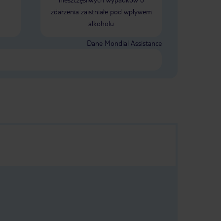
uwielbiających podziwiać rafę
zdarzenia zaistniałe pod wpływem
koralową.(pobyt 21.03 - 28.03.2026)
alkoholu
Dane Mondial Assistance