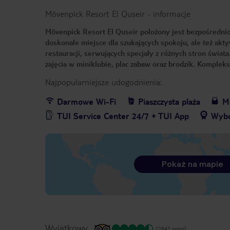
Mövenpick Resort El Quseir
-
informacje
Mövenpick Resort El Quseir położony jest bezpośrednio 
doskonałe miejsce dla szukających spokoju, ale też akt
restauracji, serwujących specjały z różnych stron świat
zajęcia w miniklubie, plac zabaw oraz brodzik. Komple
Najpopularniejsze udogodnienia:
Darmowe Wi-Fi
Piaszczysta plaża
Me
TUI Service Center 24/7 + TUI App
Wybó
Pokaż na mapie
Wyjątkowy
(2847 opinii)