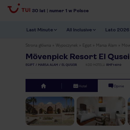
30
lat
|
numer
1
w Polsce
Last Minute
All Inclusive
Lato 2026
Strona główna
Wypoczynek
Egipt
Marsa Alam
Möve
Mövenpick Resort El Qusei
EGIPT
MARSA ALAM
EL QUSEIR
KOD HOTELU
RMF14010
Hotel
Opinie
top
Previous slide