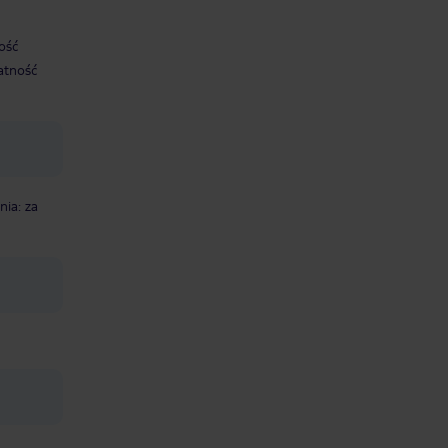
ność
atność
nia: za