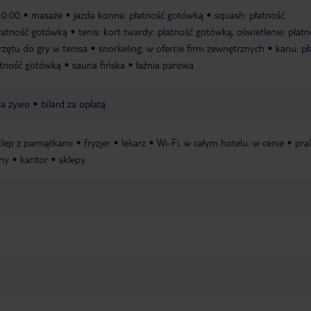
20:00
masaże
jazda konna: płatność gotówką
squash: płatność
płatność gotówką
tenis: kort twardy: płatność gotówką, oświetlenie: płat
rzętu do gry w tenisa
snorkeling: w ofercie firm zewnętrznych
kanu: pł
atność gotówką
sauna fińska
łaźnia parowa
a żywo
bilard za opłatą
klep z pamiątkami
fryzjer
lekarz
Wi-Fi, w całym hotelu: w cenie
pral
ony
kantor
sklepy