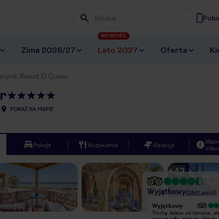
Pobi
Wpisz frazę, której szukasz
NOWOŚĆ
Zima 2026/27
Lato 2027
Oferta
Ki
npick Resort El Quseir
r
POKAŻ NA MAPIE
Ważn
Pokoje
Wyżywienie
Atrakcje
infor
+
42
Wyjątkowy
(
2847
opinii
)
Wyjątkowy
Wyjątkowy
To był nasz pierwszy urlop w Egipcie i
Trochę daleko od lotniska....al
jesteśmy nim zachwyceni. Jeśli ktoś
cena za rafę, obsługę, klimat,