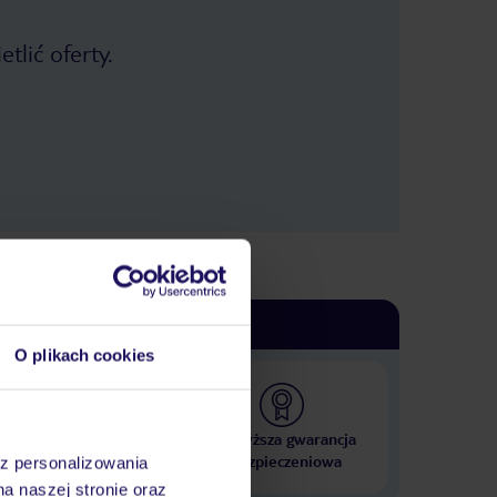
tlić oferty.
O plikach cookies
 000 hoteli w ponad 50
Najwyższa gwarancja
krajach
ubezpieczeniowa
az personalizowania
na naszej stronie oraz