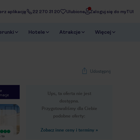
erz aplikację
22 270 31 20
Ulubione
Zaloguj się do myTUI
erunki
Hotele
Atrakcje
Więcej
Udostępnij
e
Ups, ta oferta nie jest
macje
1
/
48
dostępna.
Next slide
Przygotowaliśmy dla Ciebie
podobne oferty:
Zobacz inne ceny i terminy
»
Wyjątkowy
Wyjątkowy
e to
Jeżeli chcecie spędzić urlop w
Piękna zabudowa ,mnóstwo
spokojnej atmosferze, w otoczeniu
przestrzeni , dużo zieleni