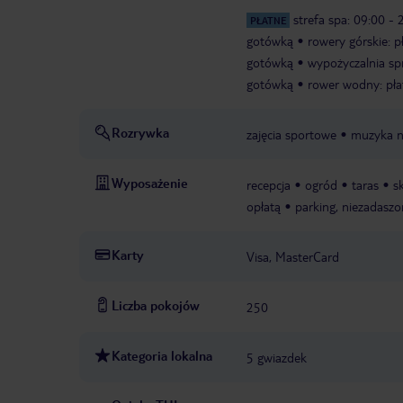
strefa spa: 09:00 - 
PŁATNE
gotówką
rowery górskie: 
gotówką
wypożyczalnia sp
gotówką
rower wodny: pł
Rozrywka
zajęcia sportowe
muzyka n
Wyposażenie
recepcja
ogród
taras
s
opłatą
parking, niezadasz
Karty
Visa, MasterCard
Liczba pokojów
250
Kategoria lokalna
5 gwiazdek