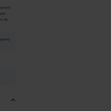
datnych
ować
śmy do
chęcamy